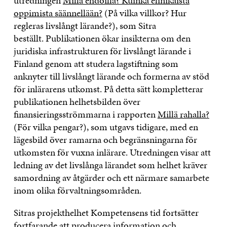
utredningen
Millä ehdoilla? Kuinka elinikäistä
oppimista säännellään?
(På vilka villkor? Hur
regleras livslångt lärande?), som Sitra
beställt. Publikationen ökar insikterna om den
juridiska infrastrukturen för livslångt lärande i
Finland genom att studera lagstiftning som
anknyter till livslångt lärande och formerna av stöd
för inlärarens utkomst. På detta sätt kompletterar
publikationen helhetsbilden över
finansieringsströmmarna i rapporten
Millä rahalla?
(För vilka pengar?), som utgavs tidigare, med en
lägesbild över ramarna och begränsningarna för
utkomsten för vuxna inlärare. Utredningen visar att
ledning av det livslånga lärandet som helhet kräver
samordning av åtgärder och ett närmare samarbete
inom olika förvaltningsområden.
Sitras projekthelhet Kompetensens tid fortsätter
fortfarande att producera information och