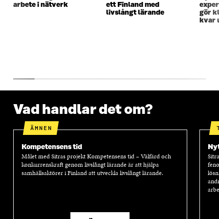
arbete i nätverk
ett Finland med
exper
S
T
S
T
livslångt lärande
gör kl
T
E
T
E
kvar 
E
R
E
R
R
R
Vad handlar det om?
ÄMNEN
Kompetensens tid
Nyt
Målet med Sitras projekt Kompetensens tid – Välfärd och
Sitr
konkurrenskraft genom livslångt lärande är att hjälpa
feno
samhällsaktörer i Finland att utveckla livslångt lärande.
lösn
andr
arbe