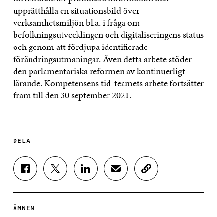
upprätthålla en situationsbild över
verksamhetsmiljön bl.a. i fråga om
befolkningsutvecklingen och digitaliseringens status
och genom att fördjupa identifierade
förändringsutmaningar. Även detta arbete stöder
den parlamentariska reformen av kontinuerligt
lärande. Kompetensens tid-teamets arbete fortsätter
fram till den 30 september 2021.
DELA
D
D
D
D
K
E
E
E
E
O
L
L
L
L
P
A
A
A
A
I
P
P
P
V
E
ÄMNEN
Å
Å
Å
I
R