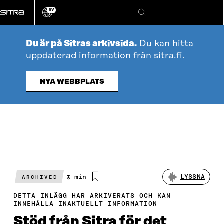
Gå
SV
direkt
Ändra
Sök
webbplatsens
till
språk
innehållet
Du är på Sitras arkivsida.
Du kan hitta
uppdaterad information från
sitra.fi
.
NYA WEBBPLATS
Beräknad
3 min
LYSSNA
ARCHIVED
läsningstid
DETTA INLÄGG HAR ARKIVERATS OCH KAN
INNEHÅLLA INAKTUELLT INFORMATION
Stöd från Sitra för det