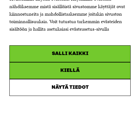
Östersjögatan 11–13, PB 160,
nähdäksemme mistä sisällöistä sivustomme käyttäjät ovat
00181 Helsingfors
kiinnostuneita ja mahdollistaaksemme joitakin sivuston
Tfn +358 294 618 991
toiminnallisuuksia. Voit tutustua tarkemmin evästeiden
Personalens e-postadresser har formen:
sisältöön ja hallita asetuksiasi evästeasetus-sivulla
fornamn.efternamn@sitra.fi
KANALER
SALLI KAIKKI
Facebook
Öppnas
i
Linkedin
ett
KIELLÄ
Öppnas
nytt
i
fönster
Youtube
ett
Öppnas
NÄYTÄ TIEDOT
nytt
i
fönster
Instagram
ett
Öppnas
nytt
i
fönster
ett
nytt
fönster