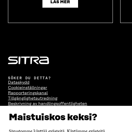
LÄS MER
SÖKER DU DETTA?
Dataskydd
Cookieinställningar
Rapporteringskanal
Tillgänglighetsutredning
Beskrivning av handlingsoffentligheten
Sitra's digitala kommunikation och webbtjänster
Maistuiskos keksi?
KONTAKTA OSS
Jubileumsfonden för Finlands självständighet Sitra
Sivustomme käyttää evästeitä. Käytämme evästeitä