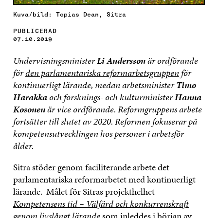
Kuva/bild: Topias Dean, Sitra
PUBLICERAD
07.10.2019
Undervisningsminister
Li Andersson
är ordförande
för
den parlamentariska reformarbetsgruppen
för
kontinuerligt lärande, medan arbetsminister
Timo
Harakka
och forsknings- och kulturminister
Hanna
Kosonen
är vice ordförande. Reformgruppens arbete
fortsätter till slutet av 2020. Reformen fokuserar på
kompetensutvecklingen hos personer i arbetsför
ålder.
Sitra stöder genom faciliterande arbete det
parlamentariska reformarbetet med kontinuerligt
lärande. Målet för Sitras projekthelhet
Kompetensens tid – Välfärd och konkurrenskraft
genom livslångt lärande
som inleddes i början av