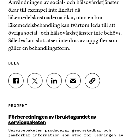
Användningen av social- och hälsovårdstjänster
ökar till exempel inte lineärt då
läkemedelskostnaderna ökar, utan en bra
läkemedelsbehandling kan tvärtom leda till att
övriga social- och hälsovårdstjänster inte behövs.
Således kan slutsatser inte dras av uppgifter som
gäller en behandlingsform.
DELA
D
D
D
D
K
E
E
E
E
O
L
L
L
L
P
A
A
A
A
I
P
P
P
V
E
PROJEKT
Å
Å
Å
I
R
F
T
L
A
A
Förberedningen av ibruktagandet av
A
W
I
E
A
servicepaketen
C
I
N
-
R
Servicepaketen producerar genomskådbar och
E
T
K
P
T
jämförbar information som stöd för ledningen av