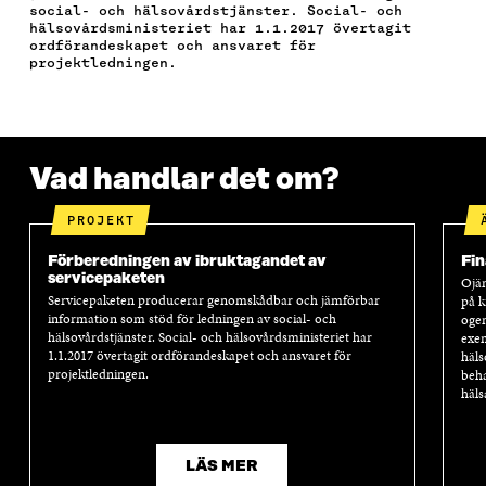
B
T
E
O
I
social- och hälsovårdstjänster. Social- och
O
E
D
S
K
hälsovårdsministeriet har 1.1.2017 övertagit
O
R
I
T
E
ordförandeskapet och ansvaret för
K
Ö
N
Ö
L
projektledningen.
Ö
P
Ö
P
N
P
P
P
P
S
P
N
P
N
L
N
A
N
A
Ä
A
S
A
S
N
Vad handlar det om?
S
I
S
I
K
I
E
I
E
E
T
E
T
PROJEKT
T
T
T
T
T
N
T
N
Förberedningen av ibruktagandet av
Fin
N
Y
N
Y
servicepaketen
Ojäm
Y
T
Y
T
Servicepaketen producerar genomskådbar och jämförbar
på k
T
T
T
T
information som stöd för ledningen av social- och
ogen
T
F
T
F
hälsovårdstjänster. Social- och hälsovårdsministeriet har
exe
1.1.2017 övertagit ordförandeskapet och ansvaret för
F
Ö
F
Ö
häls
projektledningen.
beha
Ö
N
Ö
N
häls
N
S
N
S
S
T
S
T
T
E
T
E
E
R
E
R
LÄS MER
R
R