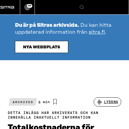
Gå
SV
direkt
Ändra
Sök
webbplatsens
till
språk
innehållet
Du är på Sitras arkivsida.
Du kan hitta
uppdaterad information från
sitra.fi
.
NYA WEBBPLATS
Beräknad
5 min
LYSSNA
ARCHIVED
läsningstid
DETTA INLÄGG HAR ARKIVERATS OCH KAN
INNEHÅLLA INAKTUELLT INFORMATION
Totalkostnaderna för