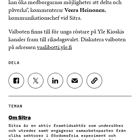
kan öka medborgarnas möjligheter att delta och
påverka”, kommenterar
Veera Heinonen
,
kommunikationschef vid Sitra.
Valboten finns till för unga röstare på Yle Kioskis
kanaler fram till riksdagsvalet. Diskutera valboten
på adressen
vaalibotti.yle.fi
DELA
D
D
D
D
K
E
E
E
E
O
L
L
L
L
P
A
A
A
A
I
P
P
P
V
E
TEMAN
Å
Å
Å
I
R
F
T
L
A
A
Om Sitra
A
W
I
E
A
Sitra är en aktiv framtidsaktör som undersöker
C
I
N
-
R
och utreder samt engagerar samarbetsparter från
E
T
K
P
T
olika sektorer i fördomsfria experiment och
B
T
E
O
I