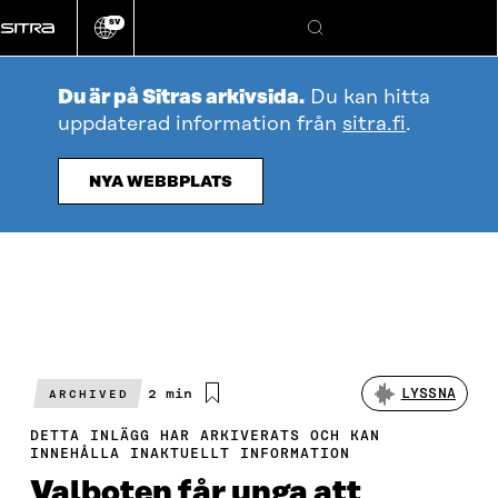
Gå
SV
direkt
Ändra
Sök
webbplatsens
till
språk
innehållet
Du är på Sitras arkivsida.
Du kan hitta
uppdaterad information från
sitra.fi
.
NYA WEBBPLATS
Beräknad
2 min
LYSSNA
ARCHIVED
läsningstid
DETTA INLÄGG HAR ARKIVERATS OCH KAN
INNEHÅLLA INAKTUELLT INFORMATION
Valboten får unga att