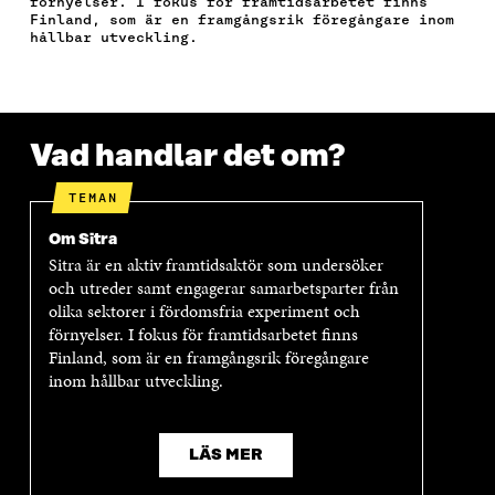
förnyelser. I fokus för framtidsarbetet finns
O
E
D
S
K
Finland, som är en framgångsrik föregångare inom
O
R
I
T
E
hållbar utveckling.
K
Ö
N
Ö
L
Ö
P
Ö
P
N
P
P
P
P
S
P
N
P
N
L
N
A
N
A
Ä
Vad handlar det om?
A
S
A
S
N
S
I
S
I
K
I
E
I
E
TEMAN
E
T
E
T
T
T
T
T
Om Sitra
T
N
T
N
Sitra är en aktiv framtidsaktör som undersöker
N
Y
N
Y
och utreder samt engagerar samarbetsparter från
Y
T
Y
T
olika sektorer i fördomsfria experiment och
T
T
T
T
förnyelser. I fokus för framtidsarbetet finns
T
F
T
F
Finland, som är en framgångsrik föregångare
F
Ö
F
Ö
Ö
N
Ö
N
inom hållbar utveckling.
N
S
N
S
S
T
S
T
T
E
T
E
E
R
E
R
LÄS MER
R
R