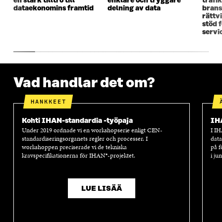
en stark tilltro till
enklare och tryggare
trafi
T
E
T
E
dataekonomins framtid
delning av data
brans
E
R
E
R
rättv
R
R
stöd 
servi
Vad handlar det om?
HANKKEET
Kohti IHAN-standardia -työpaja
IH
Under 2019 ordnade vi en workshopserie enligt CEN-
I IH
standardiseringsorganets regler och processer. I
data
workshoppen preciserade vi de tekniska
på f
kravspecifikationerna för IHAN®-projektet.
i ju
LUE LISÄÄ