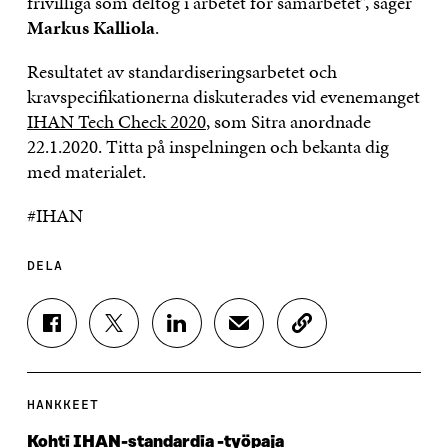
frivilliga som deltog i arbetet för samarbetet”, säger
Markus Kalliola
.
Resultatet av standardiseringsarbetet och
kravspecifikationerna diskuterades vid evenemanget
IHAN Tech Check 2020
, som Sitra anordnade
22.1.2020. Titta på inspelningen och bekanta dig
med materialet.
#IHAN
DELA
D
D
D
D
K
E
E
E
E
O
L
L
L
L
P
A
A
A
A
I
P
P
P
V
E
HANKKEET
Å
Å
Å
I
R
F
T
L
A
A
Kohti IHAN-standardia -työpaja