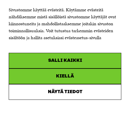
KONTAKTA OSS
Jubileumsfonden för Finlands självständighet Sitra
Sivustomme käyttää evästeitä. Käytämme evästeitä
Östersjögatan 11–13, PB 160,
nähdäksemme mistä sisällöistä sivustomme käyttäjät ovat
00181 Helsingfors
kiinnostuneita ja mahdollistaaksemme joitakin sivuston
Tfn +358 294 618 991
toiminnallisuuksia. Voit tutustua tarkemmin evästeiden
Personalens e-postadresser har formen:
sisältöön ja hallita asetuksiasi evästeasetus-sivulla
fornamn.efternamn@sitra.fi
KANALER
SALLI KAIKKI
Facebook
Öppnas
i
Linkedin
ett
KIELLÄ
Öppnas
nytt
i
fönster
Youtube
ett
Öppnas
NÄYTÄ TIEDOT
nytt
i
fönster
Instagram
ett
Öppnas
nytt
i
fönster
ett
nytt
fönster