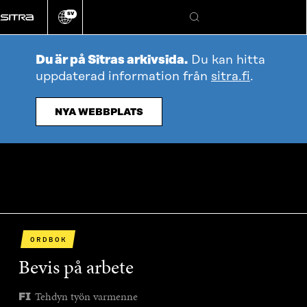
Gå
SV
direkt
Ändra
Sök
webbplatsens
till
språk
innehållet
Du är på Sitras arkivsida.
Du kan hitta
uppdaterad information från
sitra.fi
.
NYA WEBBPLATS
ORDBOK
Bevis på arbete
Tehdyn työn varmenne
FI