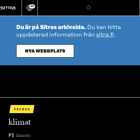
Gå
SV
direkt
Ändra
Sök
webbplatsens
till
språk
innehållet
Du är på Sitras arkivsida.
Du kan hitta
uppdaterad information från
sitra.fi
.
NYA WEBBPLATS
ORDBOK
klimat
ilmasto
FI