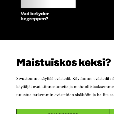
Vad betyder
begreppen?
Maistuiskos keksi?
SÖKER DU DETTA?
Dataskydd
Sivustomme käyttää evästeitä. Käytämme evästeitä 
Cookieinställningar
käyttäjät ovat kiinnostuneita ja mahdollistaaksemme 
Rapporteringskanal
tutustua tarkemmin evästeiden sisältöön ja hallita as
Tillgänglighetsutredning
Beskrivning av
handlingsoffentligheten