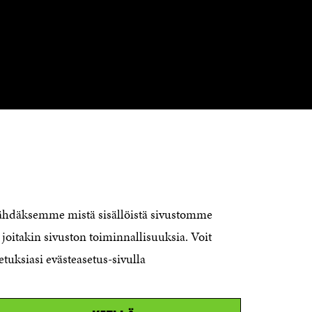
KONTAKTA OSS
Jubileumsfonden för Finlands
nähdäksemme mistä sisällöistä sivustomme
självständighet Sitra
joitakin sivuston toiminnallisuuksia. Voit
Östersjögatan 11–13, PB 160,
etuksiasi evästeasetus-sivulla
00181 Helsingfors
Tfn +358 294 618 991