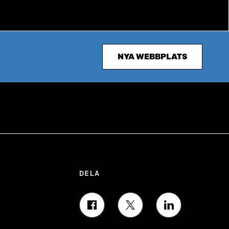
NYA WEBBPLATS
DELA
D
D
D
E
E
E