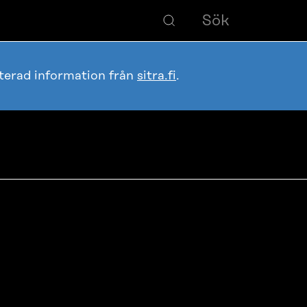
terad information från
sitra.fi
.