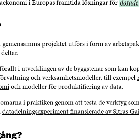
ataekonomi i Europas framtida lösningar för
datade
datade
?
 gemensamma projektet utförs i form av arbetspak
 deltar.
förallt i utvecklingen av de byggstenar som kan kop
örvaltning och verksamhetsmodeller, till exempel
nomi
och modeller för produktifiering av data.
domarna i praktiken genom att testa de verktyg som
i
datadelningsexperiment finansierade av Sitras Ga
gång?