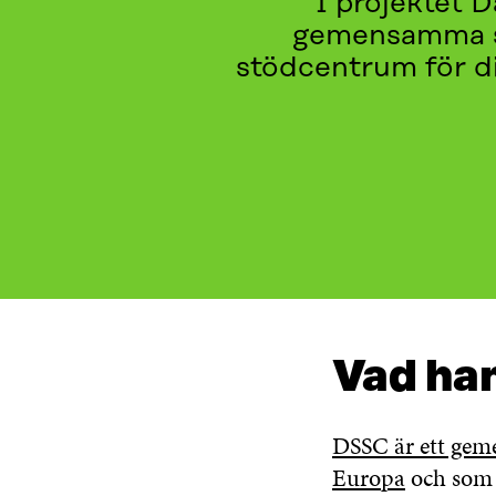
I projektet 
gemensamma sp
stödcentrum för di
VAD HANDLAR DET OM?
VAD GÖR VI?
VILKA D
Vad ha
DSSC är ett gem
Europa
och som s