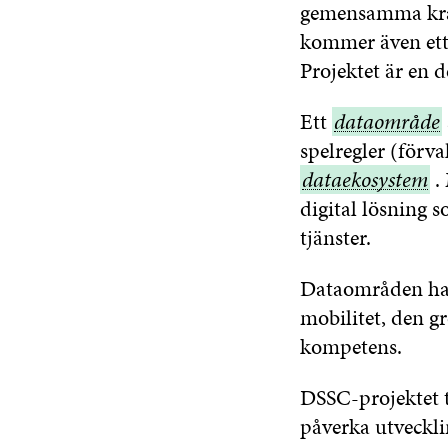
gemensamma krav
kommer även ett 
Projektet är en d
Ett
dataområde
dataområde
spelregler (förva
dataekosystem
.
digital lösning 
tjänster.
Dataområden har 
mobilitet, den gr
kompetens.
DSSC-projektet t
påverka utveckli