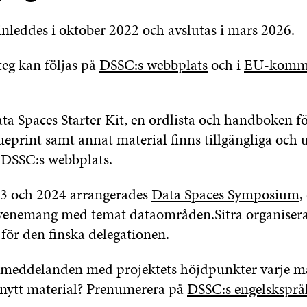
nleddes i oktober 2022 och avslutas i mars 2026.
teg kan följas på
DSSC:s webbplats
och i
EU-kommi
a Spaces Starter Kit, en ordlista och handboken fö
print samt annat material finns tillgängliga och 
 DSSC:s webbplats.
3 och 2024 arrangerades
Data Spaces Symposium
,
 evenemang med temat dataområden.Sitra organisera
 för den finska delegationen.
stmeddelanden med projektets höjdpunkter varje 
nytt material? Prenumerera på
DSSC:s engelsksprå