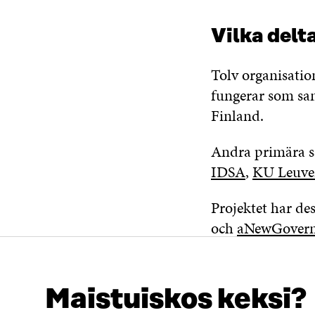
Vilka delt
Tolv organisatio
fungerar som sa
Finland.
Andra primära s
IDSA
,
KU Leuve
Projektet har d
och
aNewGovern
Maistuiskos keksi?