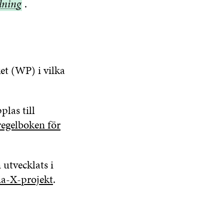
lning
lning
.
et (WP) i vilka
plas till
regelboken för
 utvecklats i
ia-X-projekt
.