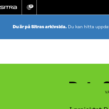
Gå
direkt
SV
Ändra
webbplatsens
till
språk
innehållet
Du är på Sitras arkivsida.
Du kan hitta uppda
Data 
V