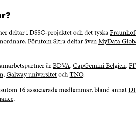
ar?
ner deltar i DSSC-projektet och det tyska
Fraunhofe
mordnare. Förutom Sitra deltar även
MyData Glob
amarbetspartner är
BDVA
,
CapGemini Belgien
,
F
n
,
Galway universitet
och
TNO
.
essutom 16 associerade medlemmar, bland annat
D
ance
.