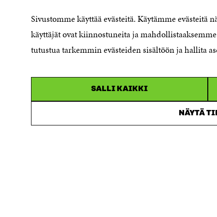
Sivustomme käyttää evästeitä. Käytämme evästeitä 
käyttäjät ovat kiinnostuneita ja mahdollistaaksemme 
SÖKER DU DETTA?
tutustua tarkemmin evästeiden sisältöön ja hallita as
Dataskydd
Cookieinställningar
Rapporteringskanal
SALLI KAIKKI
Tillgänglighetsutredning
Beskrivning av
NÄYTÄ T
handlingsoffentligheten
Sitra's digitala kommunikation och
webbtjänster