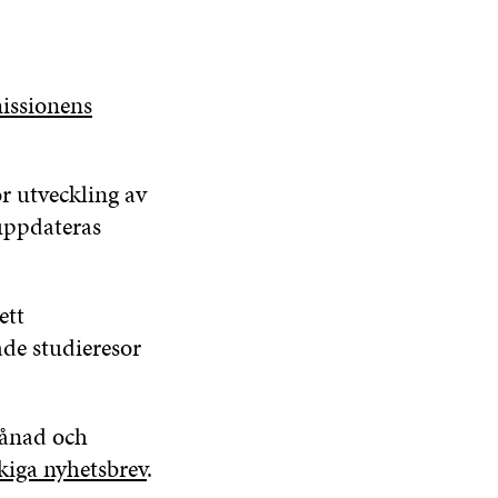
ssionens
r utveckling av
uppdateras
 ett
de studieresor
månad och
kiga nyhetsbrev
.