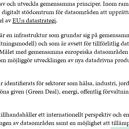
 och utveckla gemensamma principer. Inom ramen
digitalt stödcentrum för dataområden att upprätt
el av
EU:s datastrategi
.
är en infrastruktur som grundar sig på gemensam
ltningsmodell) och som är avsett för tillförlitlig dat
 Målet med gemensamma europeiska dataområden 
som möjliggör utvecklingen av nya datadrivna prod
identifierats för sektorer som hälsa, industri, jord
öna given (Green Deal), energi, offentlig förvaltni
illhandahåller ett internationellt perspektiv och en
ngen av dataområden samt en möjlighet att tilläm