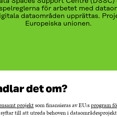
Data Spaces Support Centre (DSSC) 
elreglerna för arbetet med datao
gitala dataområden upprättas. Proje
Europeiska unionen.
ELTAR?
ndlar det om?
ensamt projekt
som finansieras av EU:s
program för
yftar till att utreda behoven i dataområdesprojekt,