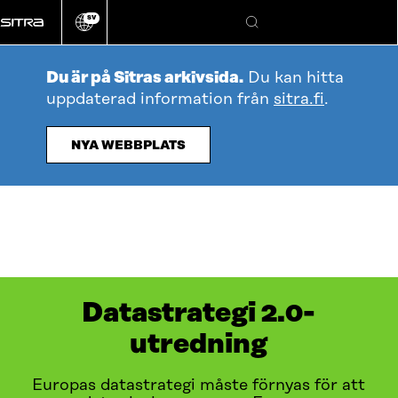
Gå
SV
direkt
Ändra
Sök
webbplatsens
till
språk
innehållet
Du är på Sitras arkivsida.
Du kan hitta
uppdaterad information från
sitra.fi
.
NYA WEBBPLATS
Datastrategi 2.0-
utredning
Europas datastrategi måste förnyas för att