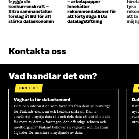
trygga sin
– arbetspapper
föret
konkurrenskraft –
innehåller
fyra
Sitra sammanställer
rekommendationer för
rekom
förslag åt EU för att
att förtydliga EU:s
att ta
stärka dataekonomin
datalagstiftning
möjli
Kontakta oss
Vad handlar det om?
PROJEKT
Vägkarta för dataekonomi
Dat
Data och information som förädlats från dem är livsviktiga
Bätt
för Finlands ekonomi och konkurrenskraft. Kan vi
nyck
emellertid utnyttja data rätt och dela data rättvist så att alla
ekon
får nytta av detta – företagen, den offentliga sektorn och
utny
medborgarna? Finland behöver en vägkarta som tar fram
åtgärder för smartare utnyttjande av data.