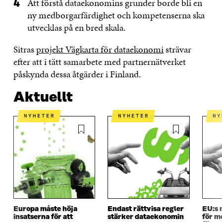
Att förstå dataekonomins grunder borde bli en
ny medborgarfärdighet och kompetenserna ska
utvecklas på en bred skala.
Sitras
projekt Vägkarta för dataekonomi
strävar
efter att i tätt samarbete med partnernätverket
påskynda dessa åtgärder i Finland.
Aktuellt
NYHETER
NYHETER
N
Europa måste höja
Endast rättvisa regler
EU:s 
insatserna för att
stärker dataekonomin
för me