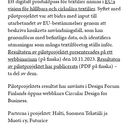
Ett digitalt produktpass för textilier nämns i
EU:s
vision för hållbara och cirkulära textilier
. Syftet med
pilotprojektet var att bidra med input till
utarbetandet av EU-bestämmelser genom att
beskriva konkreta användningsfall, som kan
genomföras med befintliga data, och identifiera
utmaningar som många textilföretag ställs inför.
Resultaten av pilotprojektet presenterades på ett
webbinarium
(på finska) den 10.11.2023.
Resultaten
av pilotprojektet har publicerats
(PDF på finska) –
ta del av dem.
Pilotprojektets resultat har använts i Design Forum
Finlands öppna webbkurs Circular Design for
Business.
Parterna i projektet: Halti, Suomen Tekstiili ja
Muoti ry, Futurice