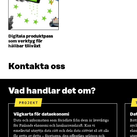
Digitala produktpass
som verktyg för
hållbar tillväxt
Kontakta oss
Vad handlar det om?
PROJEKT
Vägkarta för dataekonomi
Dat
Data och information som förädlats från dem är livsviktiga
Bätt
för Finlands ekonomi och konkurrenskraft. Kan vi
nyck
emellertid utnyttja data rätt och dela data rättvist så att alla
ekon
får nytta av detta – företagen, den offentliga sektorn och
utny