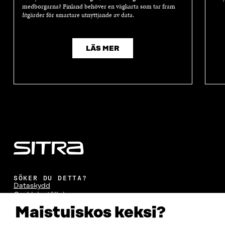
medborgarna? Finland behöver en vägkarta som tar fram
åtgärder för smartare utnyttjande av data.
LÄS MER
SÖKER DU DETTA?
Dataskydd
Cookieinställningar
Rapporteringskanal
Maistuiskos keksi?
Tillgänglighetsutredning
Beskrivning av handlingsoffentligheten