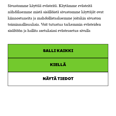
Sitra's digitala kommunikation och webbtjänster
Sivustomme käyttää evästeitä. Käytämme evästeitä
nähdäksemme mistä sisällöistä sivustomme käyttäjät ovat
kiinnostuneita ja mahdollistaaksemme joitakin sivuston
KONTAKTA OSS
Jubileumsfonden för Finlands självständighet Sitra
toiminnallisuuksia. Voit tutustua tarkemmin evästeiden
Östersjögatan 11–13, PB 160,
sisältöön ja hallita asetuksiasi evästeasetus-sivulla
00181 Helsingfors
Tfn +358 294 618 991
Personalens e-postadresser har formen:
fornamn.efternamn@sitra.fi
SALLI KAIKKI
KANALER
KIELLÄ
Facebook
Öppnas
i
NÄYTÄ TIEDOT
Linkedin
ett
Öppnas
nytt
i
fönster
Youtube
ett
Öppnas
nytt
i
fönster
Instagram
ett
Öppnas
nytt
i
fönster
ett