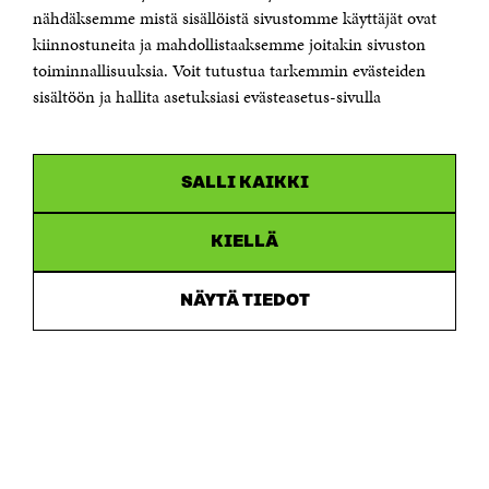
Östersjögatan 11–13, PB 160,
nähdäksemme mistä sisällöistä sivustomme käyttäjät ovat
00181 Helsingfors
kiinnostuneita ja mahdollistaaksemme joitakin sivuston
Tfn +358 294 618 991
toiminnallisuuksia. Voit tutustua tarkemmin evästeiden
Personalens e-postadresser har formen:
sisältöön ja hallita asetuksiasi evästeasetus-sivulla
fornamn.efternamn@sitra.fi
KANALER
SALLI KAIKKI
Facebook
Öppnas
i
Linkedin
ett
KIELLÄ
Öppnas
nytt
i
fönster
Youtube
ett
Öppnas
NÄYTÄ TIEDOT
nytt
i
fönster
Instagram
ett
Öppnas
nytt
i
fönster
ett
nytt
fönster