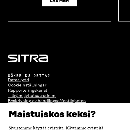
LÄS MER
SÖKER DU DETTA?
Dataskydd
Cookieinställningar
Rapporteringskanal
Tillgänglighetsutredning
Beskrivning av handlingsoffentligheten
Sitra's digitala kommunikation och webbtjänster
Maistuiskos keksi?
KONTAKTA OSS
Jubileumsfonden för Finlands självständighet Sitra
Sivustomme käyttää evästeitä. Käytämme evästeitä