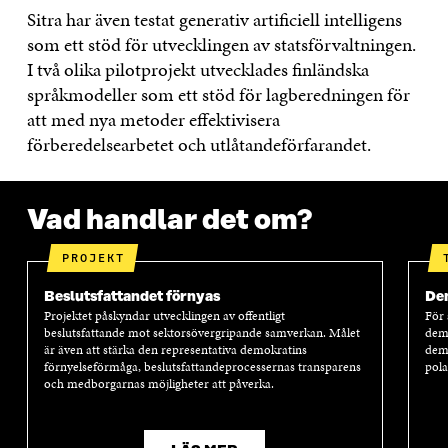
Sitra har även testat generativ artificiell intelligens
som ett stöd för utvecklingen av statsförvaltningen.
I två olika pilotprojekt utvecklades finländska
språkmodeller som ett stöd för lagberedningen för
att med nya metoder effektivisera
förberedelsearbetet och utlåtandeförfarandet.
Vad handlar det om?
PROJEKT
Beslutsfattandet förnyas
Dem
Projektet påskyndar utvecklingen av offentligt
För 
beslutsfattande mot sektorsövergripande samverkan. Målet
demo
är även att stärka den representativa demokratins
demo
förnyelseförmåga, beslutsfattandeprocessernas transparens
pola
och medborgarnas möjligheter att påverka.