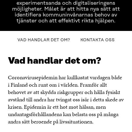
experimentsanda och digitaliseringens
möjligheter. Målet är att hitta nya sätt att
identifiera kommuninvånarnas behov av
tjänster och att effektivt rikta hjälpen.
Innehållsförteckning
VAD HANDLAR DET OM?
KONTAKTA OSS
VAD HANDLAR DET OM?
KONTAKTA OSS
Vad handlar det om?
Coronavirusepidemin har kullkastat vardagen både
i Finland och runt om i världen. Framför allt
behovet av att skydda riskgrupper och hålla fysiskt
avstånd till andra har tvingat oss isär i detta skede av
krisen. Epidemin är ett hot mot hälsan, men
undantagsförhållandena kan belasta oss på många
andra sätt beroende på livssituationen.