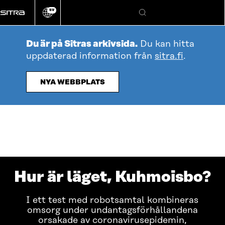
Gå
SV
direkt
Ändra
Sök
webbplatsens
till
språk
innehållet
Du är på Sitras arkivsida.
Du kan hitta
uppdaterad information från
sitra.fi
.
NYA WEBBPLATS
Hur är läget, Kuhmoisbo?
I ett test med robotsamtal kombineras
omsorg under undantagsförhållandena
orsakade av coronavirusepidemin,