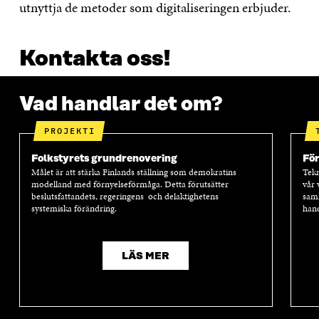
utnyttja de metoder som digitaliseringen erbjuder.
Kontakta oss!
Vad handlar det om?
PROJEKTI
Folkstyrets grundrenovering
Fö
Målet är att stärka Finlands ställning som demokratins
Tekn
modelland med förnyelseförmåga. Detta förutsätter
vår 
beslutsfattandets, regeringens och delaktighetens
samh
systemiska förändring.
hand
LÄS MER