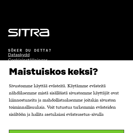
SÖKER DU DETTA?
Dataskydd
Cookieinställningar
Rapporteringskanal
Maistuiskos keksi?
Tillgänglighetsutredning
Beskrivning av handlingsoffentligheten
Sitra's digitala kommunikation och webbtjänster
Sivustomme käyttää evästeitä. Käytämme evästeitä
nähdäksemme mistä sisällöistä sivustomme käyttäjät ovat
KONTAKTA OSS
kiinnostuneita ja mahdollistaaksemme joitakin sivuston
Jubileumsfonden för Finlands självständighet Sitra
toiminnallisuuksia. Voit tutustua tarkemmin evästeiden
Östersjögatan 11–13, PB 160,
sisältöön ja hallita asetuksiasi evästeasetus-sivulla
00181 Helsingfors
Tfn +358 294 618 991
Personalens e-postadresser har formen: