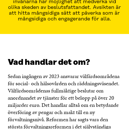
invånarna har möjlighet att medverka vid
olika skeden av beslutsfattandet. Avsikten är
att hitta mångsidiga sätt att påverka som är
mångsidiga och engagerande för alla.
VAD HANDLAR DET OM?
VAD GÖR VI?
VAD STRÄVA
Vad handlar det om?
Sedan ingången av 2023 ansvarar välfärdsområdena
för social- och hälsovården och räddningsväsendet.
Välfärdsområdenas fullmäktige beslutar om
anordnandet av tjänster för ett belopp på över 20
miljarder euro. Det handlar alltså om en betydande
överföring av pengar och makt till en ny
förvaltningsnivå. Reformen har sagts vara den
största förvaltningsreformen i det självständiga