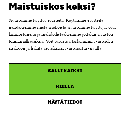
Rapporteringskanal
Maistuiskos keksi?
Tillgänglighetsutredning
Beskrivning av handlingsoffentligheten
Sitra's digitala kommunikation och webbtjänster
Sivustomme käyttää evästeitä. Käytämme evästeitä
nähdäksemme mistä sisällöistä sivustomme käyttäjät ovat
kiinnostuneita ja mahdollistaaksemme joitakin sivuston
KONTAKTA OSS
Jubileumsfonden för Finlands självständighet Sitra
toiminnallisuuksia. Voit tutustua tarkemmin evästeiden
Östersjögatan 11–13, PB 160,
sisältöön ja hallita asetuksiasi evästeasetus-sivulla
00181 Helsingfors
Tfn +358 294 618 991
Personalens e-postadresser har formen:
fornamn.efternamn@sitra.fi
SALLI KAIKKI
KANALER
KIELLÄ
Facebook
Öppnas
i
NÄYTÄ TIEDOT
Linkedin
ett
Öppnas
nytt
i
fönster
Youtube
ett
Öppnas
nytt
i
fönster
Instagram
ett