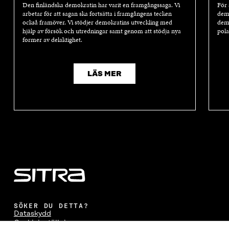
Den finländska demokratin har varit en framgångssaga. Vi
För 
arbetar för att sagan ska fortsätta i framgångens tecken
demo
också framöver. Vi stödjer demokratins utveckling med
demo
hjälp av försök och utredningar samt genom att stödja nya
pola
former av delaktighet.
LÄS MER
SÖKER DU DETTA?
Dataskydd
Cookieinställningar