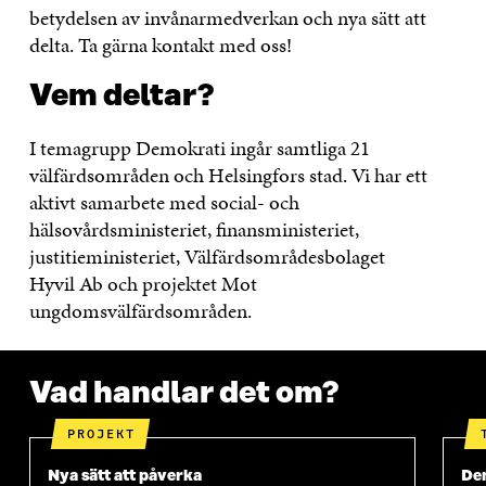
betydelsen av invånarmedverkan och nya sätt att
delta. Ta gärna kontakt med oss!
Vem deltar?
I temagrupp Demokrati ingår samtliga 21
välfärdsområden och Helsingfors stad. Vi har ett
aktivt samarbete med social- och
hälsovårdsministeriet, finansministeriet,
justitieministeriet, Välfärdsområdesbolaget
Hyvil Ab och projektet Mot
ungdomsvälfärdsområden.
Vad handlar det om?
PROJEKT
Nya sätt att påverka
Dem