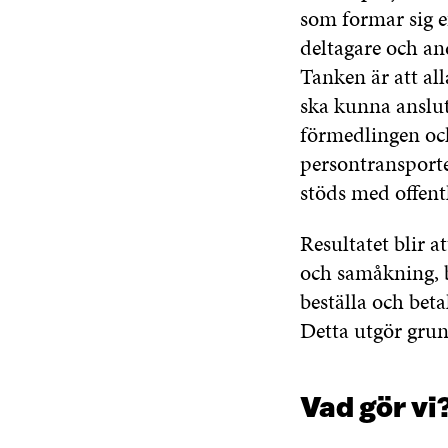
som formar sig e
deltagare och an
Tanken är att al
ska kunna ansluta
förmedlingen och
persontransporte
stöds med offent
Resultatet blir at
och samåkning, bl
beställa och beta
Detta utgör grun
Vad gör vi