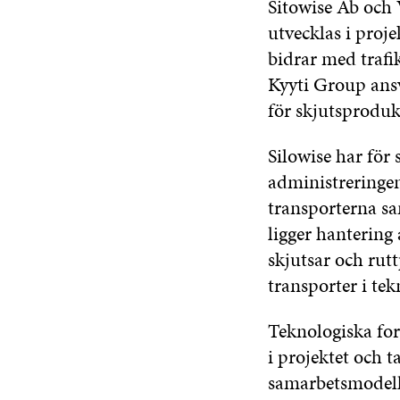
Sitowise Ab och 
utvecklas i proj
bidrar med trafi
Kyyti Group ansv
för skjutsproduk
Silowise har för
administreringen
transporterna sa
ligger hanterin
skjutsar och rut
transporter i te
Teknologiska fo
i projektet och 
samarbetsmodelle