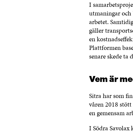
I samarbetsprojek
utmaningar och b
arbetet. Samtidi
gäller transports
en kostnadseffek
Plattformen base
senare skede ta 
Vem är me
Sitra har som fi
våren 2018 stött
en gemensam arb
I Södra Savolax 