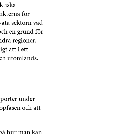
aktiska
nkterna för
vata sektorn vad
 och en grund för
dra regioner.
t att i ett
och utomlands.
nsporter under
opfasen och att
 på hur man kan