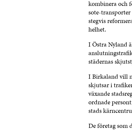
kombinera och fö
sote-transporter
stegvis reformer
helhet.
I Östra Nyland ä
anslutningstrafi
städernas skjutst
I Birkaland vill
skjutsar i trafi
växande stadsregi
ordnade persont
stads kärncentru
De företag som d