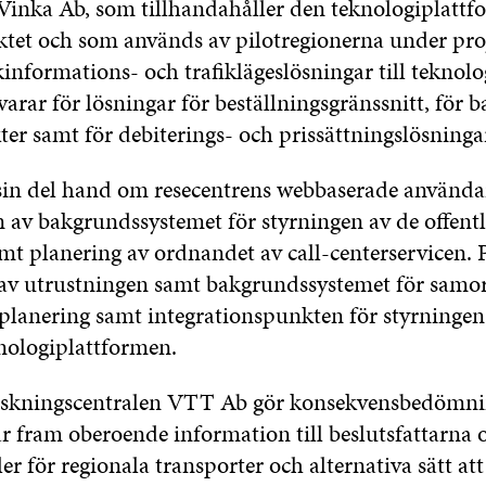
Vinka Ab, som tillhandahåller den teknologiplatt
ektet och som används av pilotregionerna under proj
kinformations- och trafiklägeslösningar till teknol
arar för lösningar för beställningsgränssnitt, för
ter samt för debiterings- och prissättningslösninga
 sin del hand om resecentrens webbaserade använda
 av bakgrundssystemet för styrningen av de offentl
mt planering av ordnandet av call-centerservicen. 
g av utrustningen samt bakgrundssystemet för samo
tplanering samt integrationspunkten för styrningen
knologiplattformen.
rskningscentralen VTT Ab gör konsekvensbedömni
tar fram oberoende information till beslutsfattarna 
r för regionala transporter och alternativa sätt att