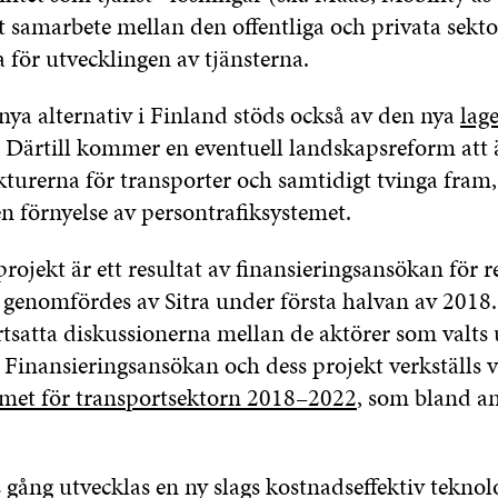
ätt samarbete mellan den offentliga och privata sek
för utvecklingen av tjänsterna.
nya alternativ i Finland stöds också av den nya
lag
. Därtill kommer en eventuell landskapsreform att
kturerna för transporter och samtidigt tvinga fram
en förnyelse av persontrafiksystemet.
rojekt är ett resultat av finansieringsansökan för r
 genomfördes av Sitra under första halvan av 2018.
tsatta diskussionerna mellan de aktörer som valts u
Finansieringsansökan och dess projekt verkställs v
met för transportsektorn 2018–2022
, som bland an
 gång utvecklas en ny slags kostnadseffektiv teknol