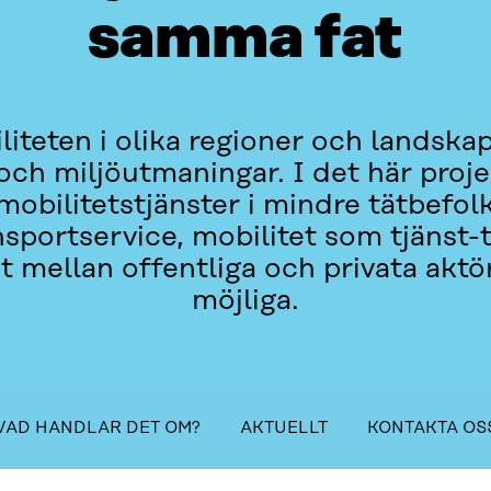
samma fat
teten i olika regioner och landskap
- och miljöutmaningar. I det här proj
 mobilitetstjänster i mindre tätbef
nsportservice, mobilitet som tjänst-
 mellan offentliga och privata aktö
möjliga.
Innehållsförteckning
VAD HANDLAR DET OM?
AKTUELLT
KONTAKTA OS
OSS