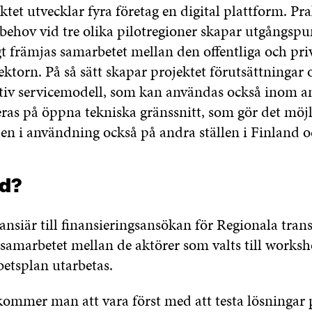
tet utvecklar fyra företag en digital plattform. Pr
ehov vid tre olika pilotregioner skapar utgångspu
gt främjas samarbetet mellan den offentliga och pri
ektorn. På så sätt skapar projektet förutsättningar
tiv servicemodell, som kan användas också inom an
ras på öppna tekniska gränssnitt, som gör det möjlig
den i användning också på andra ställen i Finland 
d?
nansiär till finansieringsansökan för Regionala tra
 samarbetet mellan de aktörer som valts till worksh
etsplan utarbetas.
kommer man att vara först med att testa lösningar