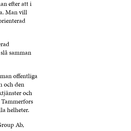
n efter att i
a. Man vill
orienterad
erad
tt slå samman
mman offentliga
en och den
ktjänster och
r Tammerfors
la helheter.
 Group Ab,