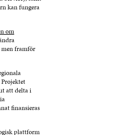
torn kan fungera
en om
 ändra
, men framför
egionala
 Projektet
t att delta i
ia
nat finansieras
ogisk plattform