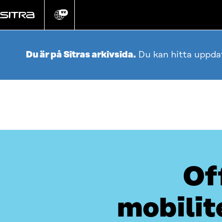
Gå
direkt
SV
Ändra
webbplatsens
till
språk
innehållet
Du är på Sitras arkivsida.
Du kan hitta uppda
Of
mobilit