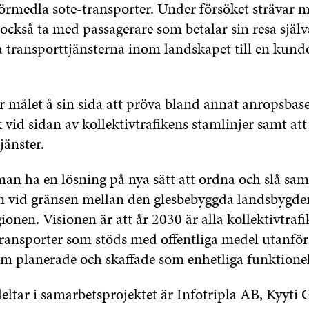
rmedla sote-transporter. Under försöket strävar ma
 också ta med passagerare som betalar sin resa själv
a transporttjänsterna inom landskapet till en kund
r målet å sin sida att pröva bland annat anropsbas
k vid sidan av kollektivtrafikens stamlinjer samt a
jänster.
 man ha en lösning på nya sätt att ordna och slå sa
ken vid gränsen mellan den glesbebyggda landsbygd
onen. Visionen är att år 2030 är alla kollektivtrafi
ransporter som stöds med offentliga medel utanfö
m planerade och skaffade som enhetliga funktionel
eltar i samarbetsprojektet är Infotripla AB, Kyyti