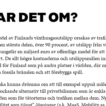
R DET OM?
del av Finlands växthusgasutsläpp orsakas av traf
n största delen, över 90 procent, av utsläpp från v
ungefär en miljard euro av offentliga medel för att
rt. De allt högre kostnaderna och utsläppsmålen in
 för Finland som på andra platser i världen, där ma
 fossila bränslen och att förebygga spill.
 ska kunna drömma om att till exempel uppnå mål
lockande alternativ till privatbilismen som är enkla
gden som för tätorterna och trafiken mellan dem. N
litet som tjänst”-lösningar (s.k. MaaS, Mobility as 