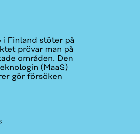
 i Finland stöter på
ektet prövar man på
olkade områden. Den
teknologin (MaaS)
rer gör försöken
S