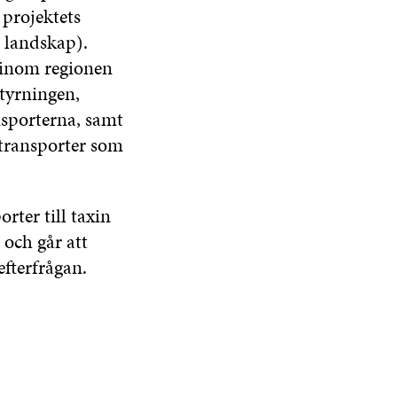
 projektets
 landskap).
r inom regionen
styrningen,
nsporterna, samt
 transporter som
orter till taxin
 och går att
efterfrågan.