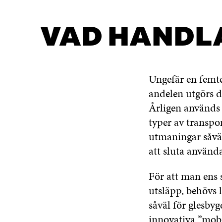
VAD HANDLA
Ungefär en femte
andelen utgörs de
Årligen används 
typer av transpo
utmaningar såväl
att sluta använda
För att man ens
utsläpp, behövs 
såväl för glesby
innovativa ”mobi