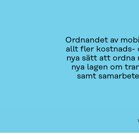
Ordnandet av mobili
allt fler kostnads
nya sätt att ordna
nya lagen om tra
samt samarbetet
VAD HANDLAR DET OM?
AKTUELLT
KONTAKTA 