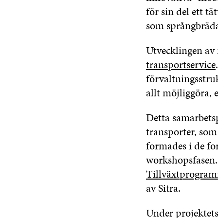
för sin del ett t
som språngbräda 
Utvecklingen av 
transportservice
förvaltningsstru
allt möjliggöra, 
Detta samarbetsp
transporter, som
formades i de for
workshopsfasen. 
Tillväxtprogram
av Sitra.
Under projektets