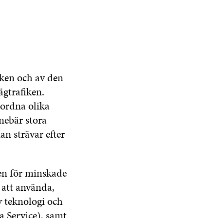
iken och av den
ägtrafiken.
 ordna olika
nebär stora
n strävar efter
en för minskade
 att använda,
y teknologi och
a Service), samt