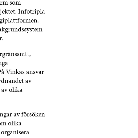
form som
ektet. Infotripla
ogiplattformen.
 bakgrundssystem
r.
rgränssnitt,
iga
På Vinkas ansvar
rdnandet av
 av olika
ngar av försöken
om olika
 organisera