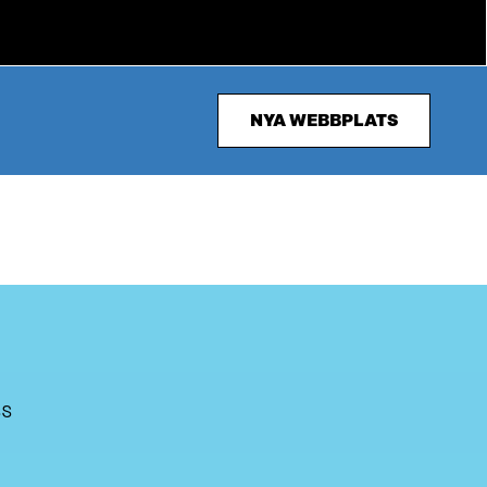
NYA WEBBPLATS
ima
SS