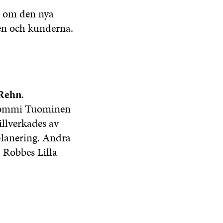
na om den nya
en och kunderna.
Rehn
.
 Tommi Tuominen
illverkades av
planering. Andra
 Robbes Lilla