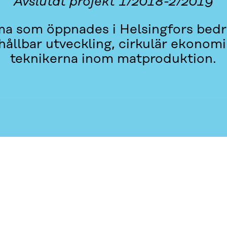
Avslutat projekt 1/2018-2/2019
ma som öppnades i Helsingfors bedr
ållbar utveckling, cirkulär ekonom
teknikerna inom matproduktion.
 OSS