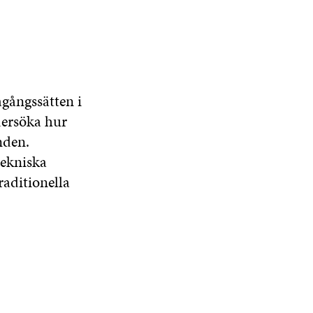
agångssätten i
dersöka hur
nden.
tekniska
raditionella