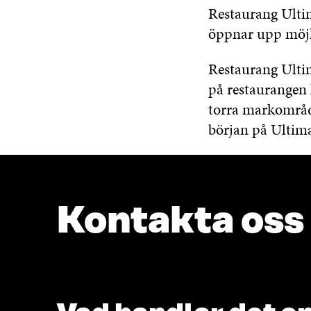
Restaurang Ultim
öppnar upp möjli
Restaurang Ultim
på restaurangen 
torra markområ
början på Ultima
Kontakta oss