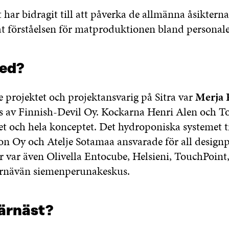
 har bidragit till att påverka de allmänna åsikter
at förståelsen för matproduktionen bland personal
ed?
e projektet och projektansvarig på Sitra var
Merja 
s av Finnish-Devil Oy. Kockarna Henri Alen och
et och hela konceptet. Det hydroponiska systemet t
n Oy och Atelje Sotamaa ansvarade för all design
 var även Olivella Entocube, Helsieni, TouchPoint,
rnävän siemenperunakeskus.
härnäst?