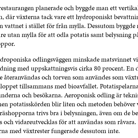
l restaurangen planerade och byggde man ett vertik
om, där växterna tack vare ett hydroponiskt bevattni
ån vattnet i stället för från mylla. Dessutom byggd
re utan mylla för att odla potatis samt belysning på
ppor.
ydroponiska odlingsväggen minskade matsvinnet v
dning med uppskattningsvis cirka 80 procent. En 
de återanvändas och torven som användes som växt
tsloppet tillsammans med bioavfallet. Potatispelarna
underna och besökarna. Aeroponisk odling är tekni
 men potatisskörden blir liten och metoden behöver 
Gräshopporna trivs bra i belysningen, även om de b
s och vidareutvecklas för att användas som råvara.
na med växtrester fungerade dessutom inte.