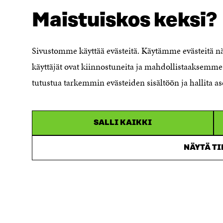
Maistuiskos keksi?
Sivustomme käyttää evästeitä. Käytämme evästeitä 
käyttäjät ovat kiinnostuneita ja mahdollistaaksemme 
SÖKER DU DETTA?
tutustua tarkemmin evästeiden sisältöön ja hallita as
Dataskydd
Cookieinställningar
Rapporteringskanal
SALLI KAIKKI
Tillgänglighetsutredning
Beskrivning av
NÄYTÄ T
handlingsoffentligheten
Sitra's digitala kommunikation och
webbtjänster