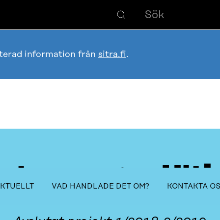
terad information från
sitra.fi
.
staurangen Ult
Innehållsförteckning
KTUELLT
VAD HANDLADE DET OM?
KONTAKTA O