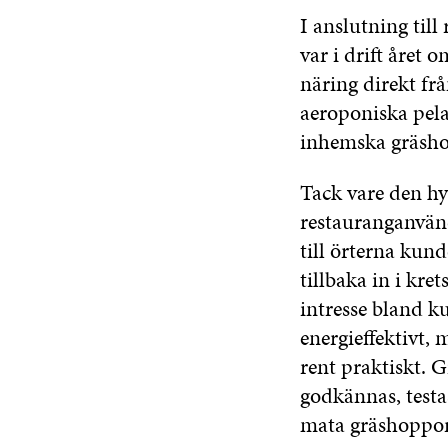
I anslutning til
var i drift året 
näring direkt fr
aeroponiska pela
inhemska gräsho
Tack vare den h
restauranganvän
till örterna kun
tillbaka in i kre
intresse bland k
energieffektivt,
rent praktiskt. 
godkännas, testa
mata gräshoppor