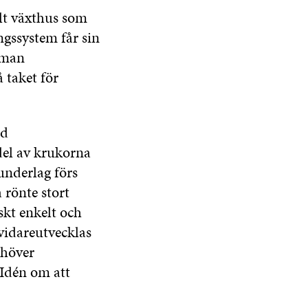
alt växthus som
ngssystem får sin
e man
 taket för
id
del av krukorna
underlag förs
 rönte stort
skt enkelt och
vidareutvecklas
ehöver
 Idén om att