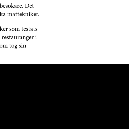
 besökare. Det
ska mattekniker.
ker som testats
 restauranger i
om tog sin