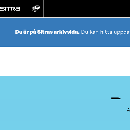
Gå
direkt
SV
Ändra
webbplatsens
till
språk
innehållet
Du är på Sitras arkivsida.
Du kan hitta uppda
Re
A