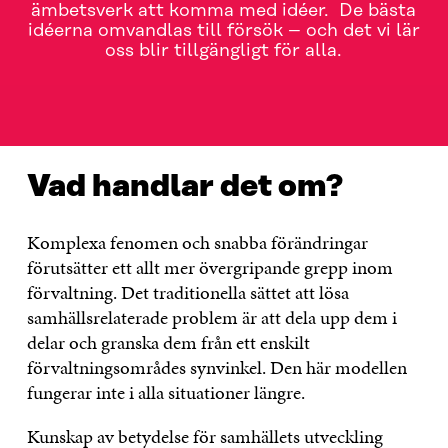
ämbetsverk att komma med idéer. De bästa
idéerna omvandlas till försök – och det vi lär
oss blir tillgängligt för alla.
VAD HANDLAR DET OM?
KONTAKTA OSS!
Vad handlar det om?
Komplexa fenomen och snabba förändringar
förutsätter ett allt mer övergripande grepp inom
förvaltning. Det traditionella sättet att lösa
samhällsrelaterade problem är att dela upp dem i
delar och granska dem från ett enskilt
förvaltningsområdes synvinkel. Den här modellen
fungerar inte i alla situationer längre.
Kunskap av betydelse för samhällets utveckling