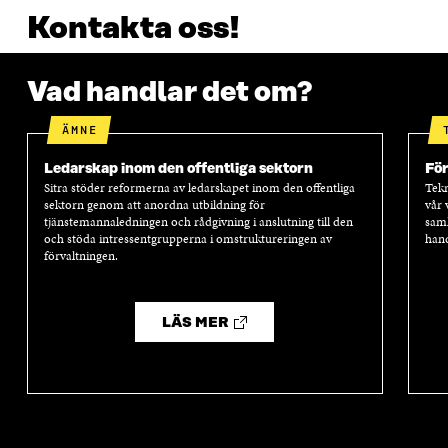
Kontakta oss!
Vad handlar det om?
ÄMNE
Ledarskap inom den offentliga sektorn
Fö
Sitra stöder reformerna av ledarskapet inom den offentliga
Tekn
sektorn genom att anordna utbildning för
vår 
tjänstemannaledningen och rådgivning i anslutning till den
samh
och stöda intressentgrupperna i omstruktureringen av
hand
förvaltningen.
LÄS MER