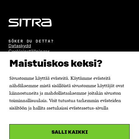
SÖKER DU DETTA?
Dataskydd
Cookieinställningar
Rapporteringskanal
Maistuiskos keksi?
Tillgänglighetsutredning
Beskrivning av handlingsoffentligheten
Sitra's digitala kommunikation och webbtjänster
Sivustomme käyttää evästeitä. Käytämme evästeitä
nähdäksemme mistä sisällöistä sivustomme käyttäjät ovat
KONTAKTA OSS
kiinnostuneita ja mahdollistaaksemme joitakin sivuston
Jubileumsfonden för Finlands självständighet Sitra
toiminnallisuuksia. Voit tutustua tarkemmin evästeiden
Östersjögatan 11–13, PB 160,
sisältöön ja hallita asetuksiasi evästeasetus-sivulla
00181 Helsingfors
Tfn +358 294 618 991
Personalens e-postadresser har formen:
fornamn.efternamn@sitra.fi
SALLI KAIKKI