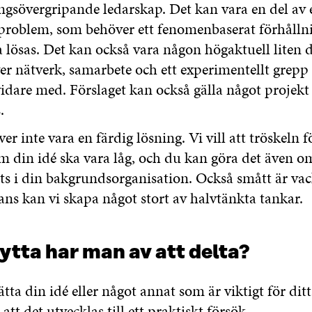
ngsövergripande ledarskap. Det kan vara en del av e
problem, som behöver ett fenomenbaserat förhållni
 lösas. Det kan också vara någon högaktuell liten d
r nätverk, samarbete och ett experimentellt grepp 
dare med. Förslaget kan också gälla något projek
.
er inte vara en färdig lösning. Vi vill att tröskeln f
m din idé ska vara låg, och du kan göra det även o
s i din bakgrundsorganisation. Också smått är vac
ns kan vi skapa något stort av halvtänkta tankar.
ytta har man av att delta?
tta din idé eller något annat som är viktigt för ditt
 att det utvecklas till ett praktiskt försök.