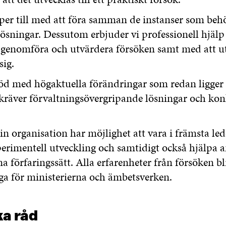
lper till med att föra samman de instanser som be
 lösningar. Dessutom erbjuder vi professionell hjäl
 genomföra och utvärdera försöken samt med att ut
sig.
töd med högaktuella förändringar som redan ligger
kräver förvaltningsövergripande lösningar och kon
n organisation har möjlighet att vara i främsta led
perimentell utveckling och samtidigt också hjälpa a
na förfaringssätt. Alla erfarenheter från försöken bl
iga för ministerierna och ämbetsverken.
ka råd