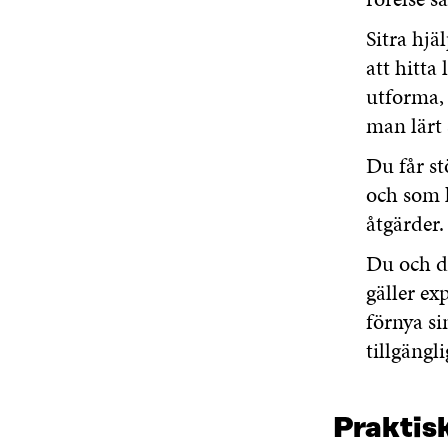
Sitra hjä
att hitta
utforma,
man lärt 
Du får s
och som 
åtgärder.
Du och di
gäller ex
förnya si
tillgängl
Praktis