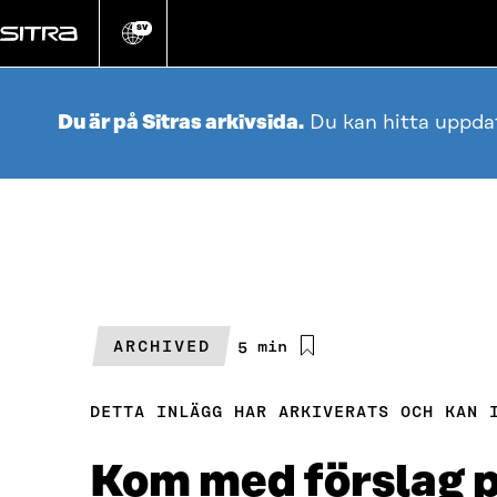
Gå
direkt
SV
Ändra
webbplatsens
till
språk
innehållet
Du är på Sitras arkivsida.
Du kan hitta uppda
ARCHIVED
Beräknad
5 min
läsningstid
DETTA INLÄGG HAR ARKIVERATS OCH KAN 
Kom med förslag p