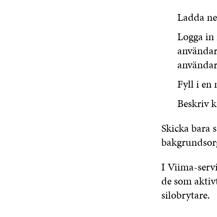
Ladda n
Logga in
användarn
användar
Fyll i en
Beskriv k
Skicka bara 
bakgrundsorg
I Viima-serv
de som aktiv
silobrytare.