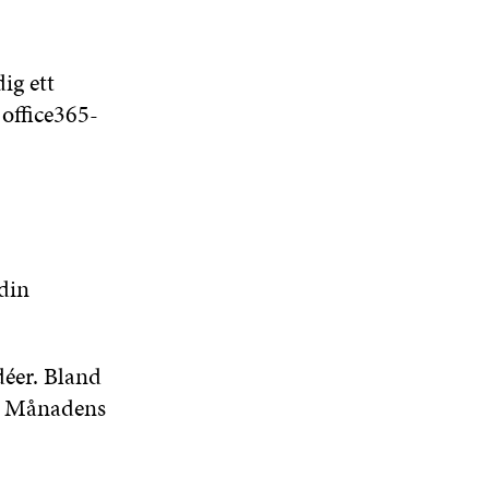
ig ett
 office365-
din
déer. Bland
id Månadens