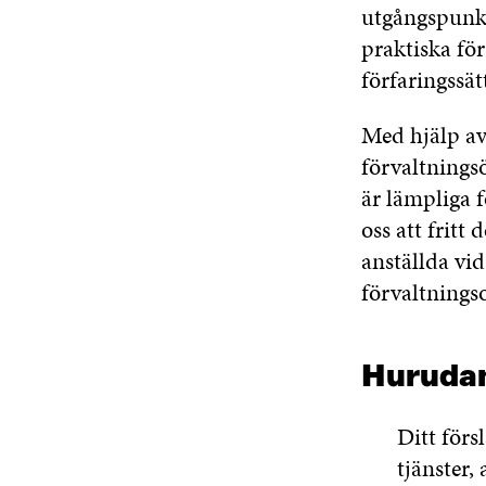
utgångspunkt
praktiska för
förfaringssät
Med hjälp av
förvaltnings
är lämpliga 
oss att fritt
anställda vi
förvaltning
Hurudana
Ditt förs
tjänster,