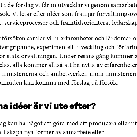
 i de förslag vi får in utvecklar vi genom samarbet
sök. Vi letar efter idéer som främjar förvaltningsö
t, serviceprocesser och framtidsorienterat ledarskap
 försöken samlar vi in erfarenheter och lärdomar 
övergripande, experimentell utveckling och förfari
för statsförvaltningen. Under resans gång kommer al
 delas, alla kommer alltså att ha nytta av erfarenhete
d ministerierna och ämbetsverken inom ministerier
sområden kan komma med förslag på försök.
 idéer är vi ute efter?
lag kan ha något att göra med att producera eller u
 att skapa nya former av samarbete eller