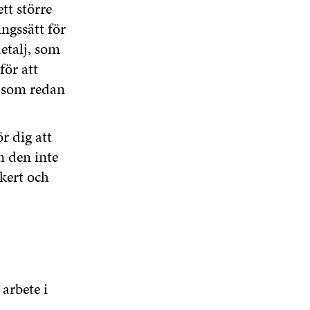
S
tt större
R
R
T
ngssätt för
E
R
etalj, som
för att
t som redan
ör dig att
m den inte
kert och
 arbete i