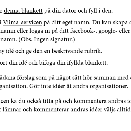
er
denna blankett
på din dator och fyll i den.
 i
Viima-servicen
på ditt eget namn. Du kan skapa d
amn eller logga in på ditt facebook-, google- eller
namn. (Obs. Ingen signatur.)
 ny idé och ge den en beskrivande rubrik.
ort din idé och bifoga din ifyllda blankett.
sådana förslag som på något sätt hör samman med 
anisation. Gör inte idéer åt andra organisationer.
icen ka du också titta på och kommentera andras i
t lämnar och kommenterar andras idéer väljs allt