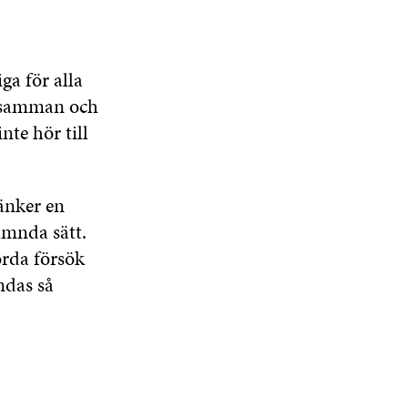
ga för alla
r samman och
nte hör till
ränker en
ämnda sätt.
örda försök
ndas så