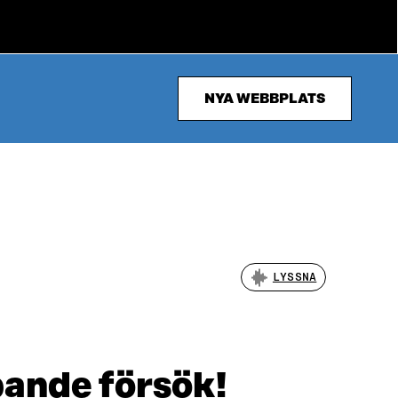
NYA WEBBPLATS
LYSSNA
pande försök!