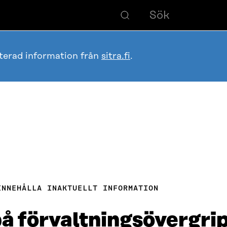
terad information från
sitra.fi
.
INNEHÅLLA INAKTUELLT INFORMATION
å förvaltningsövergri