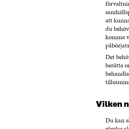
förvaltni
samhälls
att kunna
du behöve
komma vi
påbörjats
Det behöv
berätta o
behandlat
tillsamma
Vilken n
Du kan sä
rörelse så