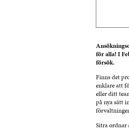
Ansökningsom
för alla! I F
försök.
Finns det pro
enklare att 
eller ditt t
på nya sätt 
förvaltninge
Sitra ordna