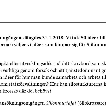
gången stängdes 31.1.2018. Vi fick 50 idéer till
ebruari väljer vi idéer som lämpar sig för Siilonmu
jekt eller utvecklingsidéer på ditt skrivbord som sk
förverkliga genom försök och ett tjänstedominant g
eam idéer för hur man kunde samarbeta och arbeta t
inom statsförvaltningen? Hur kan silosturkturerna
n krossas där det behövs?
r ansökningsomgången
Siilonmurtajat
(Silokrossare