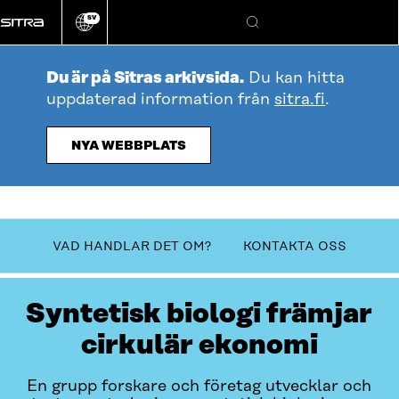
Gå
SV
direkt
Ändra
Sök
webbplatsens
till
språk
innehållet
Du är på Sitras arkivsida.
Du kan hitta
uppdaterad information från
sitra.fi
.
NYA WEBBPLATS
Innehållsförteckning
VAD HANDLAR DET OM?
KONTAKTA OSS
Syntetisk biologi främjar
cirkulär ekonomi
En grupp forskare och företag utvecklar och