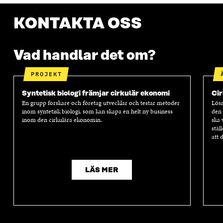
KONTAKTA OSS
Vad handlar det om?
PROJEKT
Syntetisk biologi främjar cirkulär ekonomi
Cir
En grupp forskare och företag utvecklar och testar metoder
Lösn
inom syntetisk biologi, som kan skapa en helt ny business
den 
inom den cirkulära ekonomin.
ska 
stäl
att 
LÄS MER