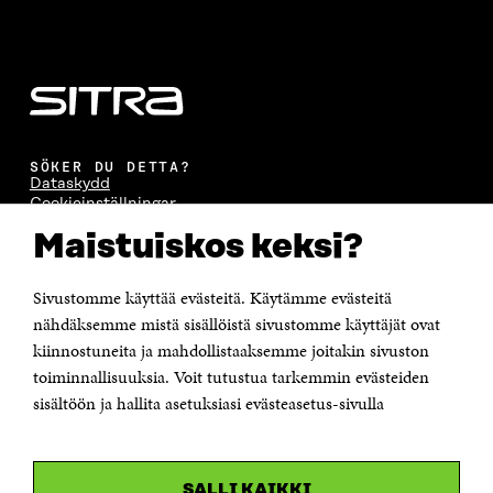
SÖKER DU DETTA?
Dataskydd
Cookieinställningar
Rapporteringskanal
Maistuiskos keksi?
Tillgänglighetsutredning
Beskrivning av handlingsoffentligheten
Sitra's digitala kommunikation och webbtjänster
Sivustomme käyttää evästeitä. Käytämme evästeitä
nähdäksemme mistä sisällöistä sivustomme käyttäjät ovat
KONTAKTA OSS
kiinnostuneita ja mahdollistaaksemme joitakin sivuston
Jubileumsfonden för Finlands självständighet Sitra
toiminnallisuuksia. Voit tutustua tarkemmin evästeiden
Östersjögatan 11–13, PB 160,
sisältöön ja hallita asetuksiasi evästeasetus-sivulla
00181 Helsingfors
Tfn +358 294 618 991
Personalens e-postadresser har formen:
fornamn.efternamn@sitra.fi
SALLI KAIKKI