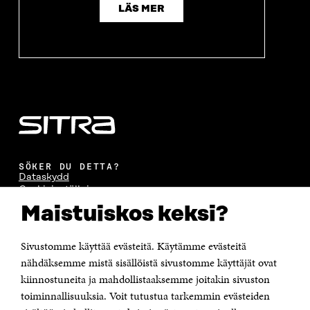
LÄS MER
SÖKER DU DETTA?
Dataskydd
Cookieinställningar
Rapporteringskanal
Maistuiskos keksi?
Tillgänglighetsutredning
Beskrivning av handlingsoffentligheten
Sitra's digitala kommunikation och webbtjänster
Sivustomme käyttää evästeitä. Käytämme evästeitä
nähdäksemme mistä sisällöistä sivustomme käyttäjät ovat
kiinnostuneita ja mahdollistaaksemme joitakin sivuston
KONTAKTA OSS
Jubileumsfonden för Finlands självständighet Sitra
toiminnallisuuksia. Voit tutustua tarkemmin evästeiden
Östersjögatan 11–13, PB 160,