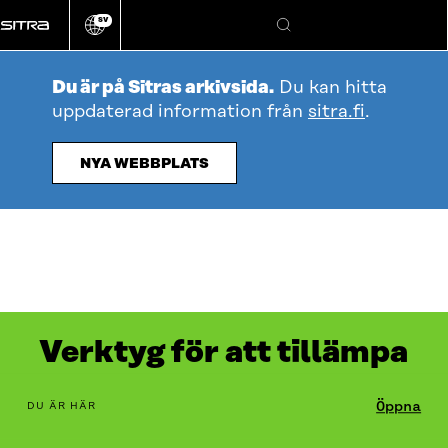
Gå
SV
direkt
Ändra
Sök
webbplatsens
till
språk
innehållet
Du är på Sitras arkivsida.
Du kan hitta
uppdaterad information från
sitra.fi
.
NYA WEBBPLATS
Verktyg för att tillämpa
digital reglering i
Innehållsförteckning
Öppna
DU ÄR HÄR
affärsverksamhet