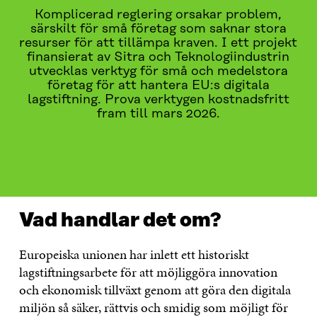
Komplicerad reglering orsakar problem,
särskilt för små företag som saknar stora
resurser för att tillämpa kraven. I ett projekt
finansierat av Sitra och Teknologiindustrin
utvecklas verktyg för små och medelstora
företag för att hantera EU:s digitala
lagstiftning. Prova verktygen kostnadsfritt
fram till mars 2026.
VAD HANDLAR DET OM?
VAD GÖR VI?
VAD ÄR PÅ
Vad handlar det om?
Europeiska unionen har inlett ett historiskt
lagstiftningsarbete för att möjliggöra innovation
och ekonomisk tillväxt genom att göra den digitala
miljön så säker, rättvis och smidig som möjligt för