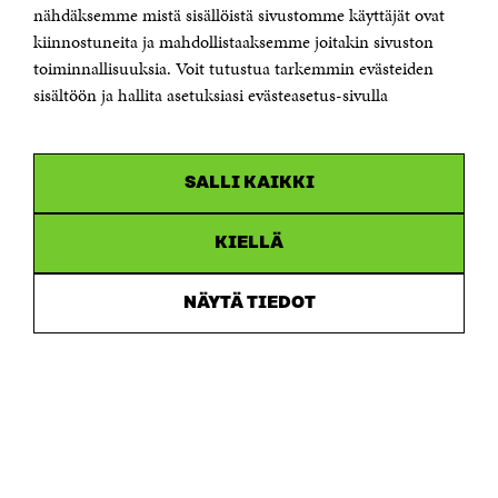
Sähköpostiosoite
nähdäksemme mistä sisällöistä sivustomme käyttäjät ovat
etunimi.sukunimi@sitra.fi tai sitra@sitra.fi
kiinnostuneita ja mahdollistaaksemme joitakin sivuston
toiminnallisuuksia. Voit tutustua tarkemmin evästeiden
Saapumisohjeet
sisältöön ja hallita asetuksiasi evästeasetus-sivulla
Y-tunnus 0202132-3
OLEMME NÄISSÄ SOMEISSA
SALLI KAIKKI
Facebook
Avautuu
uudessa
Linkedin
ikkunassa
KIELLÄ
Avautuu
uudessa
Youtube
ikkunassa
Avautuu
NÄYTÄ TIEDOT
uudessa
Instagram
ikkunassa
Avautuu
uudessa
ikkunassa