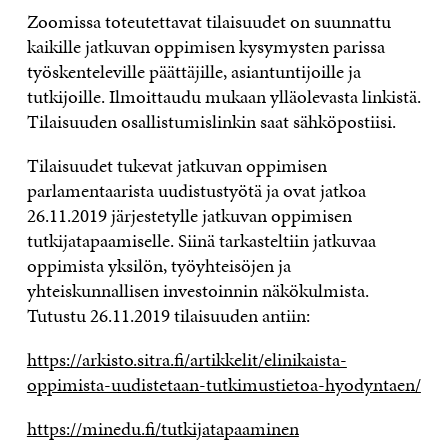
Zoomissa toteutettavat tilaisuudet on suunnattu
kaikille jatkuvan oppimisen kysymysten parissa
työskenteleville päättäjille, asiantuntijoille ja
tutkijoille. Ilmoittaudu mukaan ylläolevasta linkistä.
Tilaisuuden osallistumislinkin saat sähköpostiisi.
Tilaisuudet tukevat jatkuvan oppimisen
parlamentaarista uudistustyötä ja ovat jatkoa
26.11.2019 järjestetylle jatkuvan oppimisen
tutkijatapaamiselle. Siinä tarkasteltiin jatkuvaa
oppimista yksilön, työyhteisöjen ja
yhteiskunnallisen investoinnin näkökulmista.
Tutustu 26.11.2019 tilaisuuden antiin:
https://arkisto.sitra.fi/artikkelit/elinikaista-
oppimista-uudistetaan-tutkimustietoa-hyodyntaen/
https://minedu.fi/tutkijatapaaminen