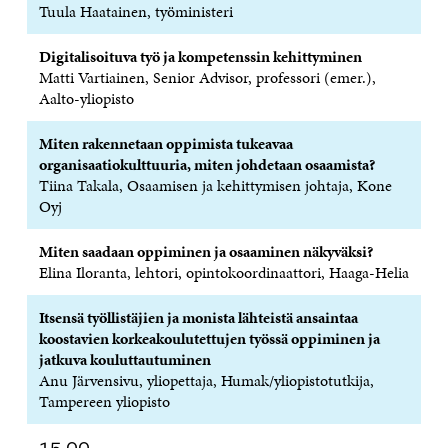
S
Ä
S
L
L
Tuula Haatainen, työministeri
A
A
Ä
L
I
A
V
A
A
N
Digitalisoituva työ ja kompetenssin kehittyminen
V
A
V
A
L
A
U
A
V
I
Matti Vartiainen, Senior Advisor, professori (emer.),
U
T
U
A
N
Aalto-yliopisto
T
U
T
U
K
U
U
U
T
K
Miten rakennetaan oppimista tukeavaa
U
U
U
U
I
organisaatiokulttuuria, miten johdetaan osaamista?
U
U
U
U
U
D
U
U
Tiina Takala, Osaamisen ja kehittymisen johtaja, Kone
D
E
D
U
Oyj
E
S
E
D
S
S
S
E
Miten saadaan oppiminen ja osaaminen näkyväksi?
S
A
S
S
Elina Iloranta, lehtori, opintokoordinaattori, Haaga-Helia
A
I
A
S
I
K
I
A
K
K
K
I
Itsensä työllistäjien ja monista lähteistä ansaintaa
K
U
K
K
koostavien korkeakoulutettujen työssä oppiminen ja
U
N
U
K
jatkuva kouluttautuminen
N
A
N
U
Anu Järvensivu, yliopettaja, Humak/yliopistotutkija,
A
S
A
N
S
S
S
A
Tampereen yliopisto
S
A
S
S
A
A
S
15.00