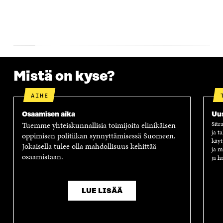
Mistä on kyse?
AIHE
Osaamisen aika
Uus
Tuemme yhteiskunnallisia toimijoita elinikäisen
Sitr
ja t
oppimisen politiikan synnyttämisessä Suomeen.
käyt
Jokaisella tulee olla mahdollisuus kehittää
ja m
osaamistaan.
ja h
LUE LISÄÄ