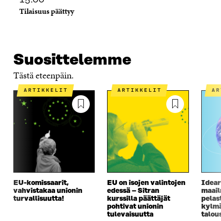
A
Tilaisuus päättyy
Suosittelemme
Tästä eteenpäin.
ARTIKKELIT
ARTIKKELIT
A
EU-komissaarit,
EU on isojen valintojen
Idear
vahvistakaa unionin
edessä – Sitran
maai
turvallisuutta!
kurssilla päättäjät
pelas
pohtivat unionin
kylm
tulevaisuutta
talou