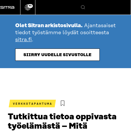
Siirry
FI
suoraan
Vaihda
Hae
sivuston
sisältöön
kieli
Olet Sitran arkistosivulla.
Ajantasaiset
tiedot työstämme löydät osoitteesta
sitra.fi
.
SIIRRY UUDELLE SIVUSTOLLE
VERKKOTAPAHTUMA
Tutkittua tietoa oppivasta
työelämästä – Mitä