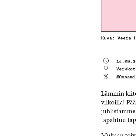
Kuva: Veera 
14.09.2
Verkkot
#Osaami
Lämmin kiito
viikoilla! P
juhlistamme 
tapahtuu ta
Mukaan toivo