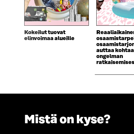
Kokeilut tuovat
Reaaliaikaine
elinvoimaa alueille
osaamistarpei
osaamistarjo
auttaa kohtaa
ongelman
ratkaisemise
Mistä on kyse?