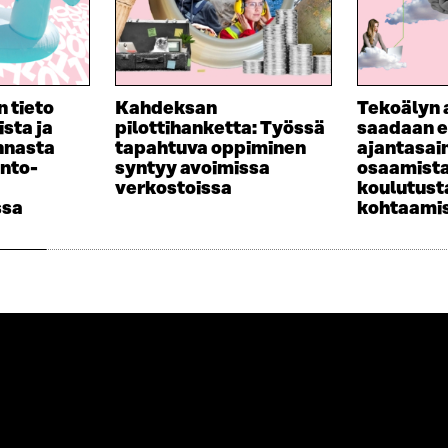
n tieto
Kahdeksan
Tekoälyn 
sta ja
pilottihanketta: Työssä
saadaan e
nnasta
tapahtuva oppiminen
ajantasain
nto-
syntyy avoimissa
osaamista
verkostoissa
koulutust
ssa
kohtaami