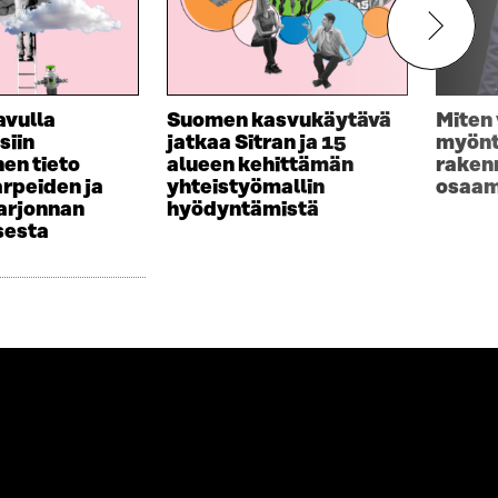
avulla
Suomen kasvukäytävä
Miten
siin
jatkaa Sitran ja 15
myönt
en tieto
alueen kehittämän
raken
rpeiden ja
yhteistyömallin
osaam
arjonnan
hyödyntämistä
sesta