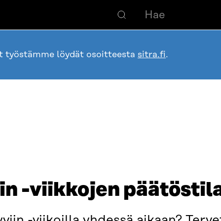
ot työstämme löydät osoitteesta
sitra.fi
.
n -viikkojen päätöstil
in -viikoilla yhdessä aikaan? Terve