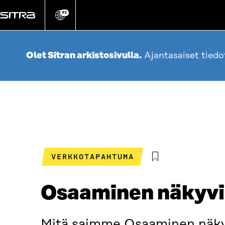
Siirry
suoraan
FI
Vaihda
sivuston
sisältöön
kieli
Olet Sitran arkistosivulla.
Ajantasaiset tied
VERKKOTAPAHTUMA
Osaaminen näkyvii
Mitä saimme Osaaminen näkyvi