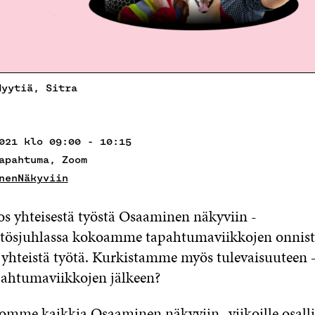
Hyytiä, Sitra
021 klo 09:00 - 10:15
apahtuma, Zoom
nenNäkyviin
s yhteisestä työstä Osaaminen näkyviin -
äätösjuhlassa kokoamme tapahtumaviikkojen onnist
yhteistä työtä. Kurkistamme myös tulevaisuuteen 
pahtumaviikkojen jälkeen?
mme kaikkia Osaaminen näkyviin -viikoille osalli