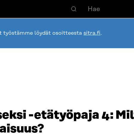
ot työstämme löydät osoitteesta
sitra.fi
.
seksi -etätyöpaja 4: Mi
vaisuus?