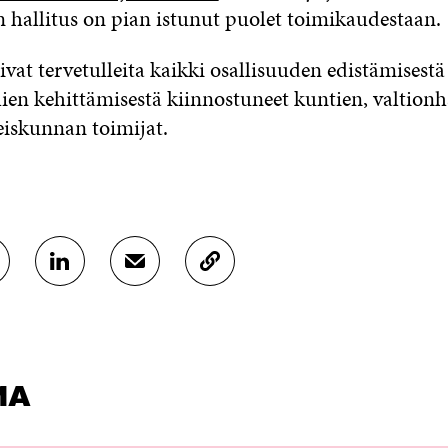
 hallitus on pian istunut puolet toimikaudestaan.
vat tervetulleita kaikki osallisuuden edistämisestä
ien kehittämisestä kiinnostuneet kuntien, valtionh
eiskunnan toimijat.
J
J
K
A
A
O
A
A
P
L
S
I
I
Ä
O
N
H
I
K
K
A
MA
E
Ö
R
D
P
T