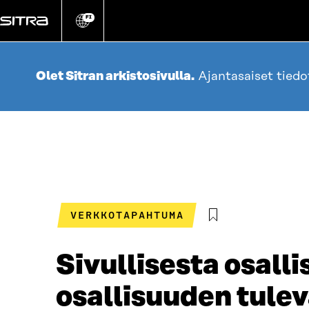
Siirry
suoraan
FI
Vaihda
sivuston
sisältöön
kieli
Olet Sitran arkistosivulla.
Ajantasaiset tied
VERKKOTAPAHTUMA
Sivullisesta osalli
osallisuuden tule