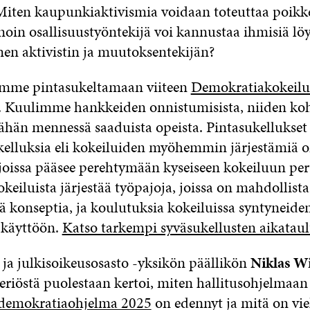
 Miten kaupunkiaktivismia voidaan toteuttaa poikk
inoin osallisuustyöntekijä voi kannustaa ihmisiä l
nen aktivistin ja muutoksentekijän?
imme pintasukeltamaan viiteen
Demokratiakokeilu
. Kuulimme hankkeiden onnistumisista, niiden ko
 tähän mennessä saaduista opeista. Pintasukellukset
kelluksia eli kokeiluiden myöhemmin järjestämiä 
 joissa pääsee perehtymään kyseiseen kokeiluun peru
okeiluista järjestää työpajoja, joissa on mahdollista
ä konseptia, ja koulutuksia kokeiluissa syntyneide
 käyttöön.
Katso tarkempi syväsukellusten aikataul
ja julkisoikeusosasto -yksikön päällikön
Niklas W
eriöstä puolestaan kertoi, miten hallitusohjelmaan 
 demokratiaohjelma 2025
on edennyt ja mitä on vie