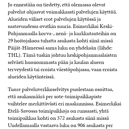
Jo ennestään on tiedetty, että olemassa olevat
palvelut ohjaavat voimakkaasti palvelujen käyttöä.
Alueiden väliset erot palvelujen käytössä ja
saatavuudessa ovatkin suuria. Esimerkiksi Keski-
Pohjanmaalla korva-, nenä- ja kurkkutauteihin on
29 hoitojaksoa tuhatta asukasta kohti siinä missä
Päijät-Hämeessä sama luku on yhdeksän (lähde:
THL). Tämä tuskin johtuu keskipohjanmaalaisten
selvästi huonommasta pään ja kaulan alueen
terveydestä tai eroista väestöpohjassa, vaan eroista
alueiden käytänteissä.
Tuore palveluverkkoselvitys puolestaan osoittaa,
että asukasmäärä per sote-toimipaikkapiste
vaihtelee merkittävästi eri maakunnissa. Esimerkiksi
Etelä-Savossa toimipaikkoja on runsaasti, yhtä
toimipaikkaa kohti on 372 asukasta siinä missä
Uudellamaalla vastaava luku on 906 asukasta per