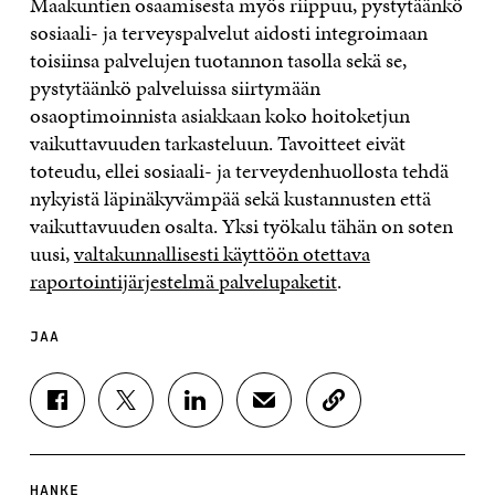
Maakuntien osaamisesta myös riippuu, pystytäänkö
sosiaali- ja terveyspalvelut aidosti integroimaan
toisiinsa palvelujen tuotannon tasolla sekä se,
pystytäänkö palveluissa siirtymään
osaoptimoinnista asiakkaan koko hoitoketjun
vaikuttavuuden tarkasteluun. Tavoitteet eivät
toteudu, ellei sosiaali- ja terveydenhuollosta tehdä
nykyistä läpinäkyvämpää sekä kustannusten että
vaikuttavuuden osalta. Yksi työkalu tähän on soten
uusi,
valtakunnallisesti käyttöön otettava
raportointijärjestelmä palvelupaketit
.
JAA
J
J
J
J
K
A
A
A
A
O
A
A
A
A
P
F
T
L
S
I
A
W
I
Ä
O
HANKE