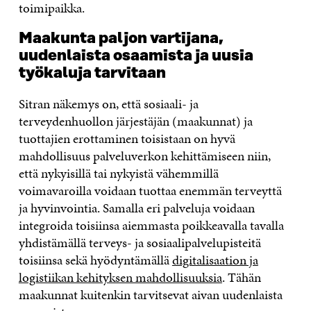
toimipaikka.
Maakunta paljon vartijana,
uudenlaista osaamista ja uusia
työkaluja tarvitaan
Sitran näkemys on, että sosiaali- ja
terveydenhuollon järjestäjän (maakunnat) ja
tuottajien erottaminen toisistaan on hyvä
mahdollisuus palveluverkon kehittämiseen niin,
että nykyisillä tai nykyistä vähemmillä
voimavaroilla voidaan tuottaa enemmän terveyttä
ja hyvinvointia. Samalla eri palveluja voidaan
integroida toisiinsa aiemmasta poikkeavalla tavalla
yhdistämällä terveys- ja sosiaalipalvelupisteitä
toisiinsa sekä hyödyntämällä
digitalisaation ja
logistiikan kehityksen mahdollisuuksia
. Tähän
maakunnat kuitenkin tarvitsevat aivan uudenlaista