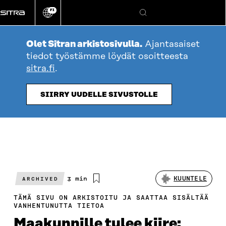
Siirry
FI
suoraan
Vaihda
Hae
sivuston
sisältöön
kieli
Olet Sitran arkistosivulla.
Ajantasaiset
tiedot työstämme löydät osoitteesta
sitra.fi
.
SIIRRY UUDELLE SIVUSTOLLE
Arvioitu
3 min
KUUNTELE
ARCHIVED
lukuaika
TÄMÄ SIVU ON ARKISTOITU JA SAATTAA SISÄLTÄÄ
VANHENTUNUTTA TIETOA
Maakunnille tulee kiire: