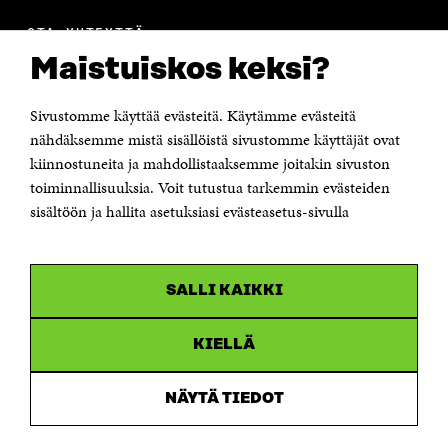
OTA YHTEYTTÄ
Suomen itsenäisyyden juhlarahasto Sitra
Maistuiskos keksi?
Itämerenkatu 11-13, PL 160,
00181 Helsinki
Sivustomme käyttää evästeitä. Käytämme evästeitä
Puhelin +358 294 618 991
Sähköpostiosoite
nähdäksemme mistä sisällöistä sivustomme käyttäjät ovat
etunimi.sukunimi@sitra.fi tai sitra@sitra.fi
kiinnostuneita ja mahdollistaaksemme joitakin sivuston
Saapumisohjeet
toiminnallisuuksia. Voit tutustua tarkemmin evästeiden
sisältöön ja hallita asetuksiasi evästeasetus-sivulla
Y-tunnus 0202132-3
OLEMME NÄISSÄ SOMEISSA
SALLI KAIKKI
Facebook
Avautuu
uudessa
Linkedin
ikkunassa
KIELLÄ
Avautuu
uudessa
Youtube
ikkunassa
Avautuu
NÄYTÄ TIEDOT
uudessa
Instagram
ikkunassa
Avautuu