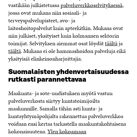
vastikään julkistetussa
palveluverkkoselvityksessä
,
jossa ovat mukana niin sosiaali- ja
terveyspalvelupisteet, avo- ja
laitoshoitopalvelut kuin apteekitkin. Mukana ovat
niin julkiset, yksityiset kuin kolmannen sektorin
toimijat. Selvityksen aiemmat osat löydät
täältä
ja
täältä
. Mukana ei ole hammashoidon palveluja eikä
yksityisiä elinkeinonharjoittajia.
Suomalaisten yhdenvertaisuudessa
rutkasti parannettavaa
Maakunta- ja sote-uudistuksen myötä vastuu
palveluverkosta siirtyy kuntatoimijoilta
maakunnille. Samalla tähän asti kunta- ja
kuntayhtymäpohjalta rakennettua palveluverkkoa
voidaan ensi kertaa tarkastella maakuntakohtaisena
kokonaisuutena.
Ylen kokoamaan