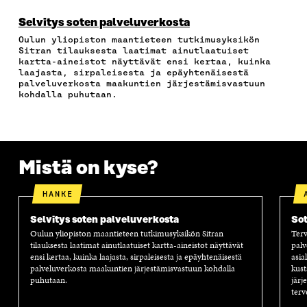
C
I
N
H
I
E
T
K
K
A
Selvitys soten palveluverkosta
B
T
E
Ö
R
Oulun yliopiston maantieteen tutkimusyksikön
O
E
D
P
T
Sitran tilauksesta laatimat ainutlaatuiset
O
R
I
O
I
kartta-aineistot näyttävät ensi kertaa, kuinka
K
I
N
S
K
laajasta, sirpaleisesta ja epäyhtenäisestä
I
S
I
T
K
palveluverkosta maakuntien järjestämisvastuun
S
S
S
I
E
kohdalla puhutaan.
S
Ä
S
L
L
A
A
Ä
L
I
A
V
A
A
N
V
A
V
A
L
A
U
A
V
I
Mistä on kyse?
U
T
U
A
N
T
U
T
U
K
U
U
U
T
K
HANKE
U
U
U
U
I
U
U
U
U
Selvitys soten palveluverkosta
Sot
U
D
U
U
Oulun yliopiston maantieteen tutkimusyksikön Sitran
Ter
D
E
D
U
tilauksesta laatimat ainutlaatuiset kartta-aineistot näyttävät
palv
E
S
E
D
ensi kertaa, kuinka laajasta, sirpaleisesta ja epäyhtenäisestä
asia
S
S
S
E
palveluverkosta maakuntien järjestämisvastuun kohdalla
kust
S
A
S
S
puhutaan.
järj
terv
A
I
A
S
I
K
I
A