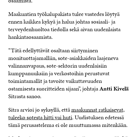
osaamista.
Maakuntien työkalupakista tulee vastedes löytyä
ennen kaikkea kykyä ja halua johtaa sosiaali- ja
terveydenhuoltoa tiedolla sekä aivan uudenlaista
hankintaosaamista.
”Tätä edellyttävät osaltaan siirtyminen
monituottajamalliin, sote-asiakkaiden laajeneva
valinnanvapaus, sote-sektorin uudenlaisiin
kumppanuuksiin ja verkostoihin perustuvat
toimintamallit ja tavoite vaikuttavuuden
ostamisesta suoritteiden sijaan”, johtaja
Antti Kivelä
Sitrasta sanoo.
Sitra arvioi jo syksyllä, että
maakunnat ratkaisevat,
tuleeko sotesta hitti vai huti
. Uudistuksen edetessä
tämä perusastelema ei ole muuttumassa mitenkään.