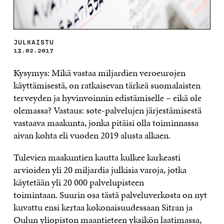
JULKAISTU
13.02.2017
Kysymys: Mikä vastaa miljardien veroeurojen
käyttämisestä, on ratkaisevan tärkeä suomalaisten
terveyden ja hyvinvoinnin edistämiselle – eikä ole
olemassa? Vastaus: sote-palvelujen järjestämisestä
vastaava maakunta, jonka pitäisi olla toiminnassa
aivan kohta eli vuoden 2019 alusta alkaen.
Tulevien maakuntien kautta kulkee karkeasti
arvioiden yli 20 miljardia julkisia varoja, jotka
käytetään yli 20 000 palvelupisteen
toimintaan. Suurin osa tästä palveluverkosta on nyt
kuvattu ensi kertaa kokonaisuudessaan Sitran ja
Oulun yliopiston maantieteen yksikön laatimassa,