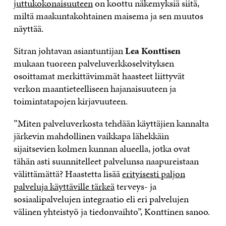
juttukokonaisuuteen
on koottu näkemyksiä siitä,
miltä maakuntakohtainen maisema ja sen muutos
näyttää.
Sitran johtavan asiantuntijan
Lea Konttisen
mukaan tuoreen palveluverkkoselvityksen
osoittamat merkittävimmät haasteet liittyvät
verkon maantieteelliseen hajanaisuuteen ja
toimintatapojen kirjavuuteen.
”Miten palveluverkosta tehdään käyttäjien kannalta
järkevin mahdollinen vaikkapa lähekkäin
sijaitsevien kolmen kunnan alueella, jotka ovat
tähän asti suunnitelleet palvelunsa naapureistaan
välittämättä? Haastetta lisää
erityisesti paljon
palveluja käyttäville tärkeä
terveys- ja
sosiaalipalvelujen integraatio eli eri palvelujen
välinen yhteistyö ja tiedonvaihto”, Konttinen sanoo.