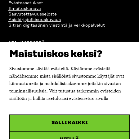
Evästeasetukset
Ilmoituskanava
Saavutettavuusseloste
Asiakirjajulkisuuskuvaus
Sitran digitaalinen viestintä ja verkkopalvelut
OTA YHTEYTTÄ
Suomen itsenäisyyden juhlarahasto Sitra
Maistuiskos keksi?
Itämerenkatu 11-13, PL 160,
00181 Helsinki
Sivustomme käyttää evästeitä. Käytämme evästeitä
Puhelin +358 294 618 991
Sähköpostiosoite
nähdäksemme mistä sisällöistä sivustomme käyttäjät ovat
etunimi.sukunimi@sitra.fi tai sitra@sitra.fi
kiinnostuneita ja mahdollistaaksemme joitakin sivuston
Saapumisohjeet
toiminnallisuuksia. Voit tutustua tarkemmin evästeiden
sisältöön ja hallita asetuksiasi evästeasetus-sivulla
Y-tunnus 0202132-3
OLEMME NÄISSÄ SOMEISSA
SALLI KAIKKI
Facebook
Avautuu
uudessa
Linkedin
ikkunassa