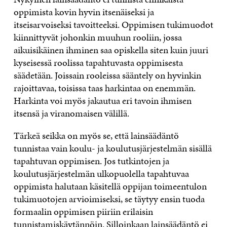
oppimista kovin hyvin itsenäiseksi ja
itseisarvoiseksi tavoitteeksi. Oppimisen tukimuodot
kiinnittyvät johonkin muuhun rooliin, jossa
aikuisikäinen ihminen saa opiskella siten kuin juuri
kyseisessä roolissa tapahtuvasta oppimisesta
säädetään. Joissain rooleissa sääntely on hyvinkin
rajoittavaa, toisissa taas harkintaa on enemmän.
Harkinta voi myös jakautua eri tavoin ihmisen
itsensä ja viranomaisen välillä.
Tärkeä seikka on myös se, että lainsäädäntö
tunnistaa vain koulu- ja koulutusjärjestelmän sisällä
tapahtuvan oppimisen. Jos tutkintojen ja
koulutusjärjestelmän ulkopuolella tapahtuvaa
oppimista halutaan käsitellä oppijan toimeentulon
tukimuotojen arvioimiseksi, se täytyy ensin tuoda
formaalin oppimisen piiriin erilaisin
tunnistamiskäytännöin. Silloinkaan lainsäädäntö ei