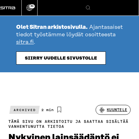
Siirry
FI
suoraan
Vaihda
Hae
sivuston
sisältöön
kieli
Olet Sitran arkistosivulla.
Ajantasaiset
tiedot työstämme löydät osoitteesta
sitra.fi
.
SIIRRY UUDELLE SIVUSTOLLE
Arvioitu
2 min
KUUNTELE
ARCHIVED
lukuaika
TÄMÄ SIVU ON ARKISTOITU JA SAATTAA SISÄLTÄÄ
VANHENTUNUTTA TIETOA
Nykyinen lainsäädäntö ei