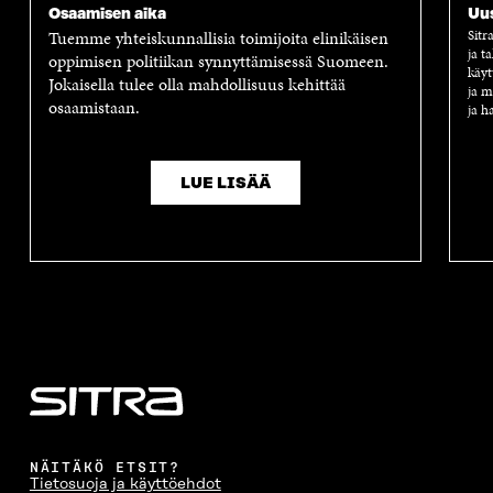
Osaamisen aika
Uus
Tuemme yhteiskunnallisia toimijoita elinikäisen
Sitr
ja t
oppimisen politiikan synnyttämisessä Suomeen.
käyt
Jokaisella tulee olla mahdollisuus kehittää
ja m
osaamistaan.
ja h
LUE LISÄÄ
NÄITÄKÖ ETSIT?
Tietosuoja ja käyttöehdot