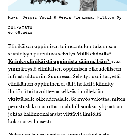
Kuva: Jesper Vuori & Veera Pienimaa, Miltton Oy
JULKAISTU
07.06.2019
Elinikäisen oppimisen toimeentulon tukemisen
sääntelyyn pureutuva selvitys
Millä ehdoilla?
Kuinka elinikäistä oppimista säännellään?
avaa
ymmärrystä elinikäisen oppimisen oikeudelliseen
infrastruktuuriin Suomessa. Selvitys osoittaa, että
elinikäinen oppiminen ei tällä hetkellä kiinnity
ilmiönä tai tavoitteena selkeästi millekään
yksittäiselle oikeudenalalle. Se myös valottaa, miten
perustuslaki määrittää mahdollisuuksia ylipäätään
johtaa hallinnonalarajat ylittäviä ilmiöitä
kokonaisvaltaisesti.
Nykyinen lainsäädäntö ei tunnista elinikäistä