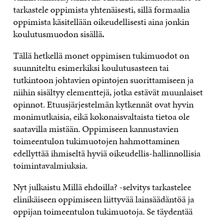
tarkastele oppimista yhtenäisesti, sillä formaalia
oppimista käsitellään oikeudellisesti aina jonkin
koulutusmuodon sisällä
.
Tällä hetkellä monet oppimisen tukimuodot on
suunniteltu esimerkiksi koulutusasteen tai
tutkintoon johtavien opintojen suorittamiseen ja
niihin sisältyy elementtejä, jotka estävät muunlaiset
opinnot. Etuusjärjestelmän kytkennät ovat hyvin
monimutkaisia, eikä kokonaisvaltaista tietoa ole
saatavilla mistään. Oppimiseen kannustavien
toimeentulon tukimuotojen hahmottaminen
edellyttää ihmiseltä hyviä oikeudellis-hallinnollisia
toimintavalmiuksia.
Nyt julkaistu Millä ehdoilla? -selvitys tarkastelee
elinikäiseen oppimiseen liittyvää lainsäädäntöä ja
oppijan toimeentulon tukimuotoja. Se täydentää