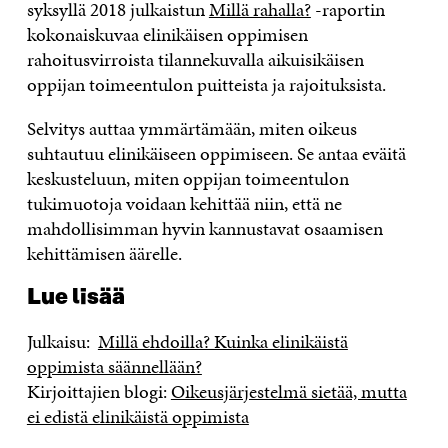
syksyllä 2018 julkaistun
Millä rahalla?
-raportin
kokonaiskuvaa elinikäisen oppimisen
rahoitusvirroista tilannekuvalla aikuisikäisen
oppijan toimeentulon puitteista ja rajoituksista.
Selvitys auttaa ymmärtämään, miten oikeus
suhtautuu elinikäiseen oppimiseen. Se antaa eväitä
keskusteluun, miten oppijan toimeentulon
tukimuotoja voidaan kehittää niin, että ne
mahdollisimman hyvin kannustavat osaamisen
kehittämisen äärelle.
Lue lisää
Julkaisu:
Millä ehdoilla? Kuinka elinikäistä
oppimista säännellään?
Kirjoittajien blogi:
Oikeusjärjestelmä sietää, mutta
ei edistä elinikäistä oppimista