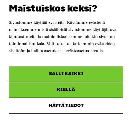
Suomen itsenäisyyden juhlarahasto Sitra
Maistuiskos keksi?
Itämerenkatu 11-13, PL 160,
00181 Helsinki
Sivustomme käyttää evästeitä. Käytämme evästeitä
Puhelin +358 294 618 991
Sähköpostiosoite
nähdäksemme mistä sisällöistä sivustomme käyttäjät ovat
etunimi.sukunimi@sitra.fi tai sitra@sitra.fi
kiinnostuneita ja mahdollistaaksemme joitakin sivuston
toiminnallisuuksia. Voit tutustua tarkemmin evästeiden
Saapumisohjeet
sisältöön ja hallita asetuksiasi evästeasetus-sivulla
Y-tunnus 0202132-3
OLEMME NÄISSÄ SOMEISSA
SALLI KAIKKI
Facebook
Avautuu
uudessa
Linkedin
ikkunassa
KIELLÄ
Avautuu
uudessa
Youtube
ikkunassa
Avautuu
NÄYTÄ TIEDOT
uudessa
Instagram
ikkunassa
Avautuu
uudessa
ikkunassa