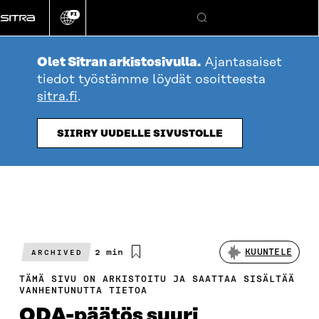
Siirry
FI
suoraan
Vaihda
Hae
sivuston
sisältöön
kieli
Olet Sitran arkistosivulla.
Ajantasaiset
tiedot työstämme löydät osoitteesta
sitra.fi
.
SIIRRY UUDELLE SIVUSTOLLE
Arvioitu
2 min
KUUNTELE
ARCHIVED
lukuaika
TÄMÄ SIVU ON ARKISTOITU JA SAATTAA SISÄLTÄÄ
VANHENTUNUTTA TIETOA
ODA-päätös suuri