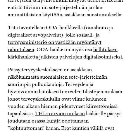
entistä tiiviimmin sote-järjestelmän ja alan
ammattilaisten käyttöön, asiakkaan suostumuksella.
Tätä tavoitellaan ODA-hankkeella (omahoito ja
digitaaliset arvopalvelut),
jolle sosiaali- ja
terveysministeriö on vastikään myöntänyt
rahoituksen
. ODA-hanke on myös osa
hallituksen
kärkihanketta julkisten palvelujen digitalisoimiseksi
.
Pääsy terveyskeskukseen on asiakkaan
näkökulmasta suomalaisen sote-järjestelmän
suurimpia pullonkauloja. Terveyden ja
hyvinvoinnin laitoksen tuoreiden tilastojen mukaan
jonot terveyskeskuksiin ovat viime kuluneen
vuoden aikana hieman pidentyneet kiireettömissä
tapauksissa.
THL:n arvion mukaan
lääkärille pääsyä
joudutaan osassa kuntia odottamaan
”kohtuuttoman” kauan. Erot kuntien välillä ovat