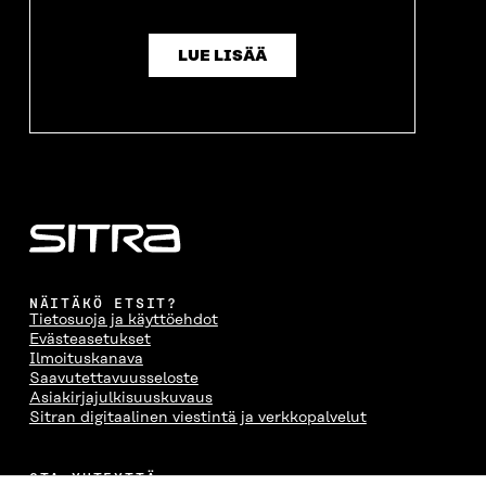
LUE LISÄÄ
NÄITÄKÖ ETSIT?
Tietosuoja ja käyttöehdot
Evästeasetukset
Ilmoituskanava
Saavutettavuusseloste
Asiakirjajulkisuuskuvaus
Sitran digitaalinen viestintä ja verkkopalvelut
OTA YHTEYTTÄ