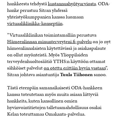
hankkeesta tehdystä
kustannushyötyarviosta
. ODA-
hanke perustuu Sitran yhdessä
yhteistyökumppanien kanssa luomaan
virtuaaliklinikka-konseptiin
.
”Virtuaaliklinikan toimintamalliin perustuva
Hämeenlinnan minunterveyteni.fi-palvelu
on jo nyt
hämeenlinnalaisten käytettävissä ja asiakaspalaute
on ollut myönteistä. Myös Ylioppilaiden
terveydenhuoltosäätiö YTHS:n käyttöön ottamat
sähköiset palvelut
on otettu erittäin hyvin vastaan
”,
Sitran johtava asiantuntija
Tuula Tiihonen
sanoo.
Tästä eteenpäin samanaikaisesti ODA-hankkeen
kanssa toteutetaan myös muita asiaan liittyviä
hankkeita, kuten kansallinen omien
hyvinvointitietojen talletusmahdollisuus osaksi
Kelan toteuttamaa Omakanta-palvelua.