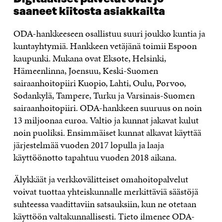
saaneet kiitosta asiakkailta
ODA-hankkeeseen osallistuu suuri joukko kuntia ja
kuntayhtymiä. Hankkeen vetäjänä toimii Espoon
kaupunki. Mukana ovat Eksote, Helsinki,
Hämeenlinna, Joensuu, Keski-Suomen
sairaanhoitopiiri Kuopio, Lahti, Oulu, Porvoo,
Sodankylä, Tampere, Turku ja Varsinais-Suomen
sairaanhoitopiiri. ODA-hankkeen suuruus on noin
13 miljoonaa euroa. Valtio ja kunnat jakavat kulut
noin puoliksi. Ensimmäiset kunnat alkavat käyttää
järjestelmää vuoden 2017 lopulla ja laaja
käyttöönotto tapahtuu vuoden 2018 aikana.
Älykkäät ja verkkovälitteiset omahoitopalvelut
voivat tuottaa yhteiskunnalle merkittäviä säästöjä
suhteessa vaadittaviin satsauksiin, kun ne otetaan
käyttöön valtakunnallisesti. Tieto ilmenee ODA-