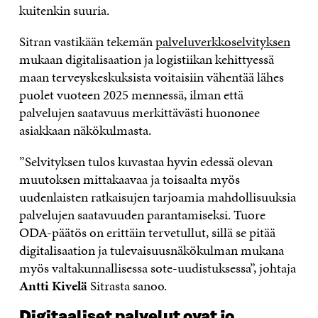
kuitenkin suuria.
Sitran vastikään tekemän
palveluverkkoselvityksen
mukaan digitalisaation ja logistiikan kehittyessä
maan terveyskeskuksista voitaisiin vähentää lähes
puolet vuoteen 2025 mennessä, ilman että
palvelujen saatavuus merkittävästi huononee
asiakkaan näkökulmasta.
”Selvityksen tulos kuvastaa hyvin edessä olevan
muutoksen mittakaavaa ja toisaalta myös
uudenlaisten ratkaisujen tarjoamia mahdollisuuksia
palvelujen saatavuuden parantamiseksi. Tuore
ODA-päätös on erittäin tervetullut, sillä se pitää
digitalisaation ja tulevaisuusnäkökulman mukana
myös valtakunnallisessa sote-uudistuksessa”, johtaja
Antti Kivelä
Sitrasta sanoo.
Digitaaliset palvelut ovat jo