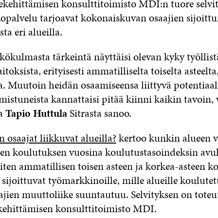
ekehittämisen konsulttitoimisto MDI:n tuore selvit
kopalvelu tarjoavat kokonaiskuvan osaajien sijoittu
ta eri alueilla.
kökulmasta tärkeintä näyttäisi olevan kyky työllis
toksista, erityisesti ammatilliselta toiselta asteelta
a. Muutoin heidän osaamiseensa liittyvä potentiaa
mistuneista kannattaisi pitää kiinni kaikin tavoin
ja
Tapio Huttula
Sitrasta sanoo.
 osaajat liikkuvat alueilla?
kertoo kunkin alueen v
en koulutuksen vuosina koulutustasoindeksin avull
iten ammatillisen toisen asteen ja korkea-asteen k
sijoittuvat työmarkkinoille, mille alueille koulutetu
ajien muuttoliike suuntautuu. Selvityksen on toteu
ekehittämisen konsulttitoimisto MDI.