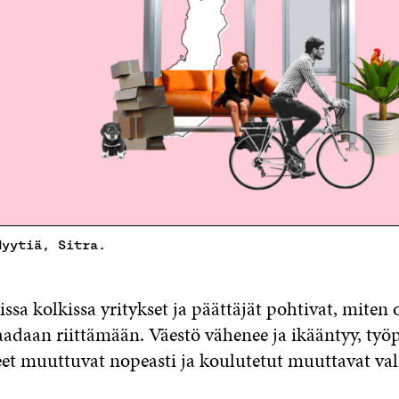
Hyytiä, Sitra.
sa kolkissa yritykset ja päättäjät pohtivat, miten o
adaan riittämään. Väestö vähenee ja ikääntyy, työp
et muuttuvat nopeasti ja koulutetut muuttavat vali