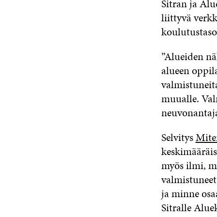
Sitran ja Alu
liittyvä verk
koulutustasos
”Alueiden nä
alueen oppilai
valmistuneit
muualle. Val
neuvonanta
Selvitys
Miten
keskimääräis
myös ilmi, m
valmistuneet 
ja minne osa
Sitralle Alu