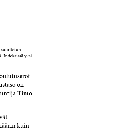
 suoritetun
 Indeksissä yksi
koulutuserot
ustaso on
untija
Timo
vät
määrin kuin