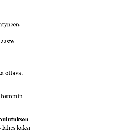
.
entyneen,
haaste
 –
ka ottavat
lähemmin
oulutuksen
 lähes kaksi