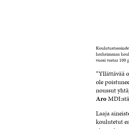
Koulutustasoindek
korkeimman koulu
vuosi vastaa 100 p
”Yllättävää o
ole poistune
noussut yhtä
Aro
MDI:stä 
Laaja aineist
koulutetut e