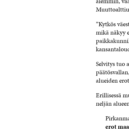
aiemmin, vaa
Muuttoalttiu
”Kytkös väest
mikä näkyy es
paikkakunnill
kansantaloud
Selvitys tuo 
päätösvallan,
alueiden erot
Erillisessä m
neljän aluee
Pirkanma
erot maa