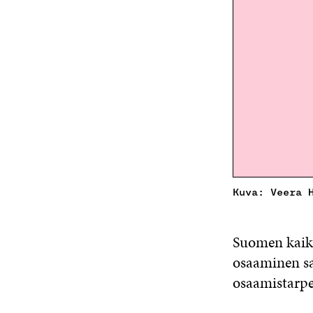
Kuva: Veera 
Suomen kaikis
osaaminen sa
osaamistarpe