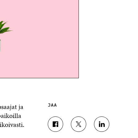
saajat ja
JAA
aikoilla
koivasti.
J
J
J
A
A
A