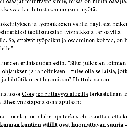
n osaajat muuttavat sinne, missä on muita osaajia
s kasvaa koulutustason nousun myötä.
ökehityksen ja työpaikkojen välillä näyttäisi heik
imerkiksi teollisuusalan työpaikkoja tarjoavilla
a. Se, etteivät työpaikat ja osaaminen kohtaa, on 
elle.”
alueiden erilaisuuden esiin. ”Siksi julkisten toimien
 ohjauksen ja rahoituksen – tulee olla sellaisia, jot
 ja lähtötilanteet huomioon”, Huttula sanoo.
uistiossa
Osaajien riittävyys alueilla
tarkastellaan 
n lähestymistapoja osaajapulaan:
an maakunnan lähempi tarkastelu osoittaa, että
k
kunnan kuntien välillä ovat huomattavan suuria
–