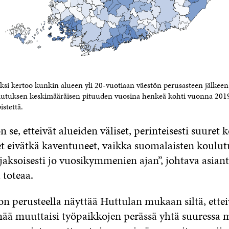
si kertoo kunkin alueen yli 20-vuotiaan väestön perusasteen jälkeen
tuksen keskimääräisen pituuden vuosina henkeä kohti vuonna 2019.
istettä.
n se, etteivät alueiden väliset, perinteisesti suuret 
et eivätkä kaventuneet, vaikka suomalaisten koulut
jaksoisesti jo vuosikymmenien ajan”, johtava asiant
toteaa.
on perusteella näyttää Huttulan mukaan siltä, ettei
nää muuttaisi työpaikkojen perässä yhtä suuressa 