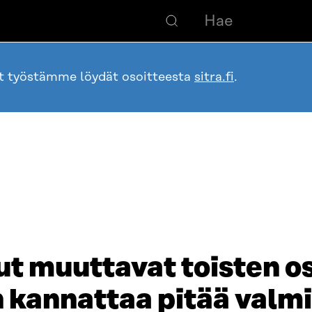
ot työstämme löydät osoitteesta
sitra.fi
.
ut muuttavat toisten o
n kannattaa pitää valm