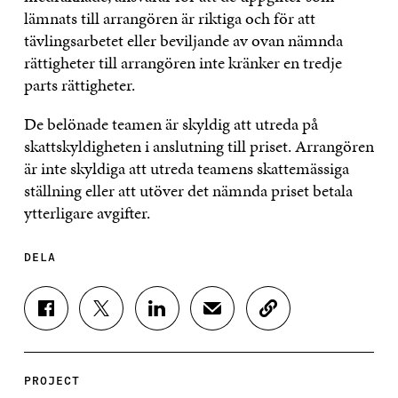
lämnats till arrangören är riktiga och för att
tävlingsarbetet eller beviljande av ovan nämnda
rättigheter till arrangören inte kränker en tredje
parts rättigheter.
De belönade teamen är skyldig att utreda på
skattskyldigheten i anslutning till priset. Arrangören
är inte skyldiga att utreda teamens skattemässiga
ställning eller att utöver det nämnda priset betala
ytterligare avgifter.
DELA
D
D
D
D
K
E
E
E
E
O
L
L
L
L
P
A
A
A
A
I
P
P
P
V
E
PROJECT
Å
Å
Å
I
R