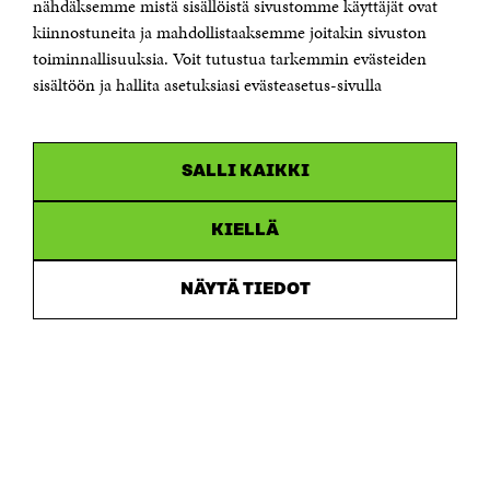
nähdäksemme mistä sisällöistä sivustomme käyttäjät ovat
00181 Helsingfors
kiinnostuneita ja mahdollistaaksemme joitakin sivuston
Tfn +358 294 618 991
toiminnallisuuksia. Voit tutustua tarkemmin evästeiden
Personalens e-postadresser har formen:
sisältöön ja hallita asetuksiasi evästeasetus-sivulla
fornamn.efternamn@sitra.fi
KANALER
SALLI KAIKKI
Facebook
Öppnas
i
Linkedin
ett
KIELLÄ
Öppnas
nytt
i
fönster
Youtube
ett
Öppnas
NÄYTÄ TIEDOT
nytt
i
fönster
Instagram
ett
Öppnas
nytt
i
fönster
ett
nytt
fönster