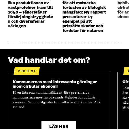
öka produktionen av
för att motverka
behöv
S
T
S
T
växtproteiner fram till
förlusten av biologisk
cirku
T
E
T
E
2040 – säkerställer
mångfald: Ny rapport
för a
E
R
E
R
försörjningstrygghete
presenterar 17
ekono
R
R
n och diversifierar
exempel på att
näringen
prissätta skador och
fördelar för naturen
Vad handlar det om?
PROJECT
Kommunernas mest intressanta gärningar
Cir
inom cirkulär ekonomi
Lösn
På en lista som sammanställts av Sitra presenteras
den 
kommunernas mest inspirerande åtgärder för cirkulär
ska 
ekonomi. Samma åtgärder kan vidtas även på andra håll i
stäl
Finland.
att 
LÄS MER