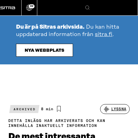
Gå
SV
direkt
Ändra
Sök
webbplatsens
till
språk
innehållet
Du är på Sitras arkivsida.
Du kan hitta
uppdaterad information från
sitra.fi
.
NYA WEBBPLATS
Beräknad
8 min
LYSSNA
ARCHIVED
läsningstid
DETTA INLÄGG HAR ARKIVERATS OCH KAN
INNEHÅLLA INAKTUELLT INFORMATION
De mest intressanta