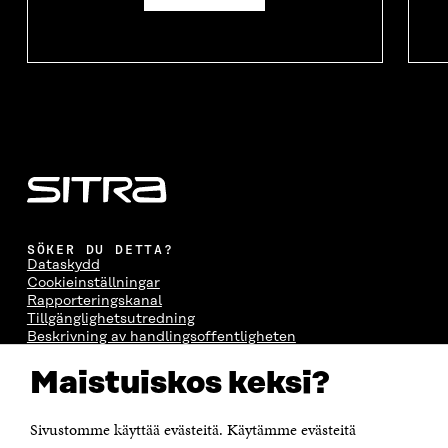
SÖKER DU DETTA?
Dataskydd
Cookieinställningar
Rapporteringskanal
Tillgänglighetsutredning
Beskrivning av handlingsoffentligheten
Sitra's digitala kommunikation och webbtjänster
Maistuiskos keksi?
KONTAKTA OSS
Jubileumsfonden för Finlands självständighet Sitra
Sivustomme käyttää evästeitä. Käytämme evästeitä
Östersjögatan 11–13, PB 160,