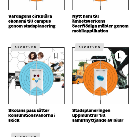
Vardagens cirkulära
Nytt hem till
ekonomi till campus
ämbetsverkens
genom stadsplanering
överflödiga möbler genom
mobilapplikation
ARCHIVED
ARCHIVED
Skolans pass sätter
Stadsplaneringen
konsumtionsvanorna i
uppmuntrar till
skick
samutnyttjande av bilar
ARCHIVED