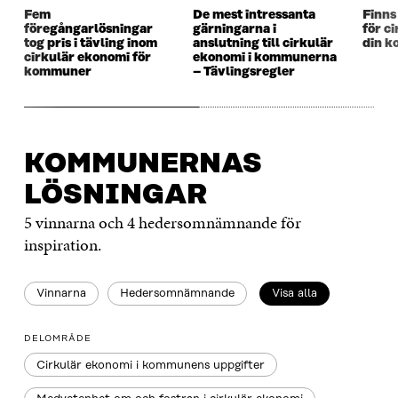
Fem
De mest intressanta
Finns
föregångarlösningar
gärningarna i
för c
tog pris i tävling inom
anslutning till cirkulär
din 
cirkulär ekonomi för
ekonomi i kommunerna
kommuner
– Tävlingsregler
KOMMUNERNAS
LÖSNINGAR
5 vinnarna och 4 hedersomnämnande för
inspiration.
Vinnarna
Hedersomnämnande
Visa alla
DELOMRÅDE
Cirkulär ekonomi i kommunens uppgifter