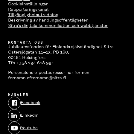
Cookieinställningar
Rapporteringskanal
Tillgänglighetsutredning
Beskrivning av handlingsoffentligheten
Sitra's digitala kommunikation och webbtjänster
KONTAKTA OSS
Jubileumsfonden för Finlands självständighet Sitra
Östersjögatan 11–13, PB 160,
00181 Helsingfors
Tfn +358 294 618 991
Personalens e-postadresser har formen:
fornamn.efternamn@sitra.fi
KANALER
Facebook
Öppnas
i
Linkedin
ett
Öppnas
nytt
i
fönster
Youtube
ett
Öppnas
nytt