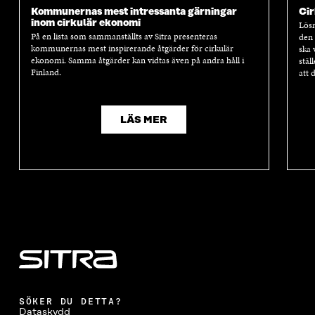
Kommunernas mest intressanta gärningar
Cir
inom cirkulär ekonomi
Lösn
På en lista som sammanställts av Sitra presenteras
den 
kommunernas mest inspirerande åtgärder för cirkulär
ska 
ekonomi. Samma åtgärder kan vidtas även på andra håll i
stäl
Finland.
att 
LÄS MER
SÖKER DU DETTA?
Dataskydd