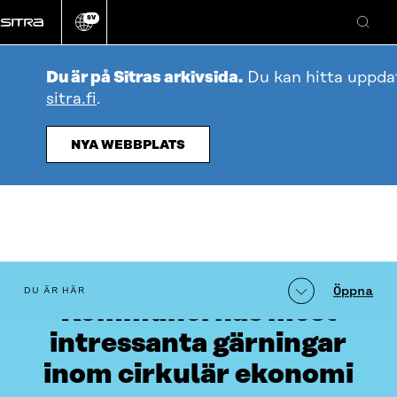
Gå
SV
direkt
Ändra
Sök
webbplatsens
till
språk
innehållet
Du är på Sitras arkivsida.
Du kan hitta uppda
sitra.fi
.
NYA WEBBPLATS
Innehållsförteckning
Öppna
DU ÄR HÄR
Kommunernas mest
intressanta gärningar
inom cirkulär ekonomi