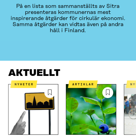
På en lista som sammanställts av Sitra
presenteras kommunernas mest
inspirerande åtgärder för cirkulär ekonomi.
Samma åtgärder kan vidtas även på andra
håll i Finland.
AKTUELLT
KOMMUNERNAS LÖSNINGAR
VAD HAN
AKTUELLT
NYHETER
ARTIKLAR
N