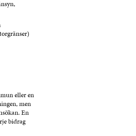
änsyn,
a
torgränser)
un eller en
ningen, men
nsökan. En
rje bidrag