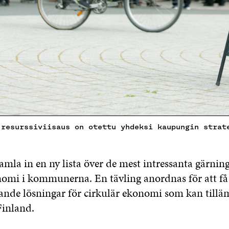
 resurssiviisaus on otettu yhdeksi kaupungin strat
samla in en ny lista över de mest intressanta gärni
nomi i kommunerna. En tävling anordnas för att få 
rande lösningar för cirkulär ekonomi som kan till
Finland.