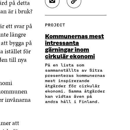
ärd på detta
D
K
P
P
P
E
O
an är i bruk?
Å
Å
Å
L
P
F
T
L
A
I
A
W
I
r ett svar på
PROJECT
V
E
C
I
N
I
R
nte längre
E
T
K
Kommunernas mest
A
A
B
T
E
att bygga på
intressanta
E
A
O
E
D
 istället för
gärningar inom
-
R
O
R
I
P
T
cirkulär ekonomi
K
Ö
N
den till nya
O
I
Ö
P
Ö
På en lista som
S
K
P
P
P
sammanställts av Sitra
T
E
P
N
P
presenteras kommunernas
Ö
L
N
A
N
mest inspirerande
onomi
P
N
åtgärder för cirkulär
A
S
A
r kommunen
P
S
ekonomi. Samma åtgärder
S
I
S
N
L
kan vidtas även på
I
E
I
er invånarna
andra håll i Finland.
A
Ä
E
T
E
S
N
T
T
T
I
K
T
N
T
E
N
Y
N
mer att
T
Y
T
Y