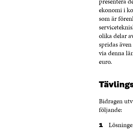
presentera d
ekonomi i ko
som är förenl
serviceteknis
olika delar a
spridas även 
via denna lä
euro.
Tävlings
Bidragen utv
följande:
Lösningen