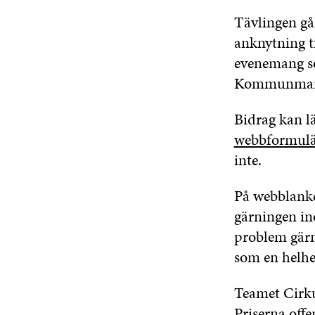
Tävlingen gå
anknytning t
evenemang so
Kommunmar
Bidrag kan l
webbformulä
inte.
På webblanke
gärningen in
problem gärn
som en helh
Teamet Cirku
Priserna offe