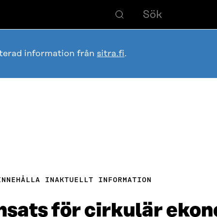
terad information från
sitra.fi
.
INNEHÅLLA INAKTUELLT INFORMATION
nsats för cirkulär ekon