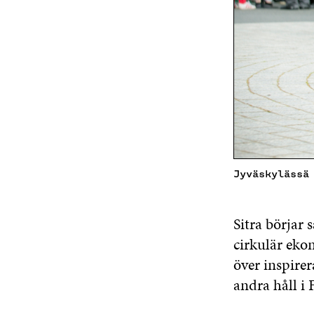
Jyväskylässä
Sitra börjar 
cirkulär eko
över inspire
andra håll i 