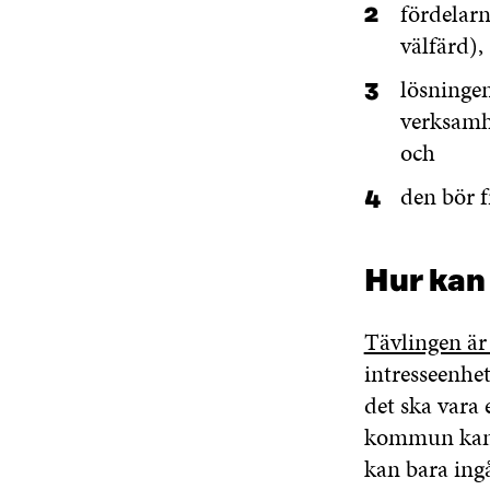
fördelar
välfärd),
lösningen
verksamh
och
den bör 
Hur kan
Tävlingen är
intresseenhe
det ska var
kommun kan de
kan bara ingå