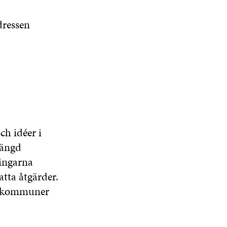
dressen
h idéer i
mängd
ningarna
tta åtgärder.
 i kommuner