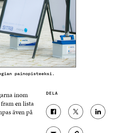
egian painopisteeksi.
ngarna inom
DELA
fram en lista
ämpas även på
D
D
D
E
E
E
L
L
L
A
A
A