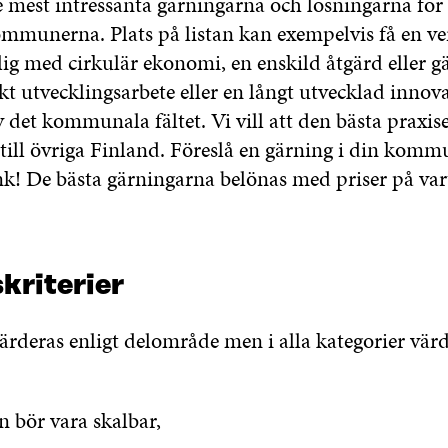
e mest intressanta gärningarna och lösningarna för 
mmunerna. Plats på listan kan exempelvis få en v
ig med cirkulär ekonomi, en enskild åtgärd eller gä
kt utvecklingsarbete eller en långt utvecklad innov
v det kommunala fältet. Vi vill att den bästa praxis
till övriga Finland. Föreslå en gärning i din kommun
nk! De bästa gärningarna belönas med priser på va
kriterier
ärderas enligt delområde men i alla kategorier värd
 bör vara skalbar,