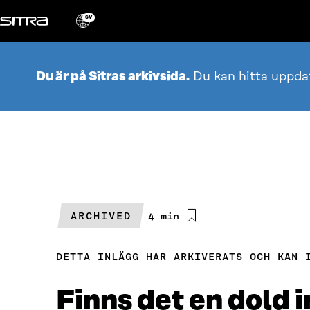
Gå
direkt
SV
Ändra
webbplatsens
till
språk
innehållet
Du är på Sitras arkivsida.
Du kan hitta uppda
ARCHIVED
Beräknad
4 min
läsningstid
DETTA INLÄGG HAR ARKIVERATS OCH KAN 
Finns det en dold i