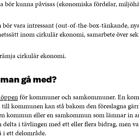
na bör kunna påvisas (ekonomiska fördelar, miljöh
 bör vara intressant (out-of-the-box-tänkande, ny
etssätt inom cirkulär ekonomi, samarbete över sek
främja cirkulär ekonomi.
 man gå med?
 öppen
för kommuner och samkommuner. En komm
t till kommunen kan stå bakom den föreslagna gär
a en kommun eller en samkommun som lämnar in a
lta i tävlingen med ett eller flera bidrag, men va
 i ett delområde.