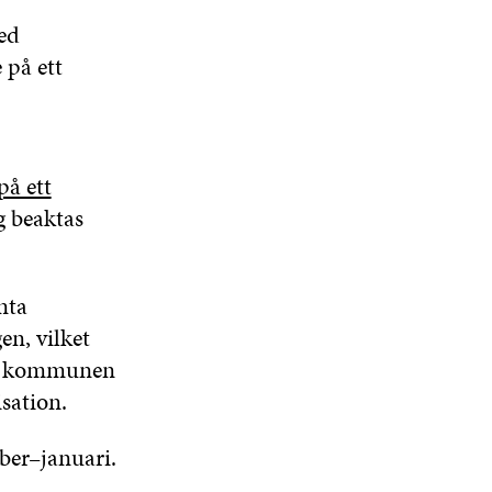
ed
 på ett
på ett
g beaktas
nta
n, vilket
 a) kommunen
sation.
ber–januari.