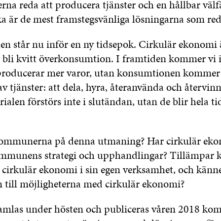
a reda att producera tjänster och en hållbar välf
lka är de mest framstegsvänliga lösningarna som red
n står nu inför en ny tidsepok. Cirkulär ekonomi ä
bli kvitt överkonsumtion. I framtiden kommer vi i
 producerar mer varor, utan konsumtionen kommer 
 tjänster: att dela, hyra, återanvända och återvinna
rialen förstörs inte i slutändan, utan de blir hela ti
kommunerna på denna utmaning? Har cirkulär ek
kommunens strategi och upphandlingar? Tillämpa
r cirkulär ekonomi i sin egen verksamhet, och känn
n till möjligheterna med cirkulär ekonomi?
amlas under hösten och publiceras våren 2018 kom