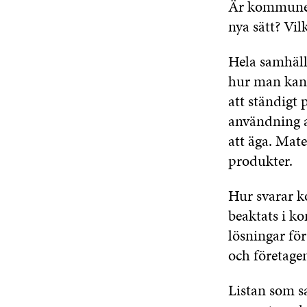
Är kommunern
nya sätt? Vi
Hela samhälle
hur man kan 
att ständigt
användning av
att äga. Mate
produkter.
Hur svarar 
beaktats i 
lösningar fö
och företage
Listan som s