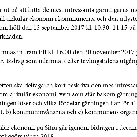
r ut på att hitta de mest intressanta gärningarna m
ill cirkulär ekonomi i kommunerna och den utlyste
m höll den 13 september 2017 kl. 10.30–11:15 på
knaden.
ämnas in fram till kl. 16.00 den 30 november 2017
r
. Bidrag som inlämnats efter tävlingstidens utgån
tten ska deltagaren kort beskriva den mes intressa
om cirkulär ekonomi, vem som står bakom gärninge
ingen löser och vilka fördelar gärningen har för
et, b) kommuninvånarna och c) kommunens organi
lär ekonomi på Sitra går igenom bidragen i decem
ntliggörs våren 2018.