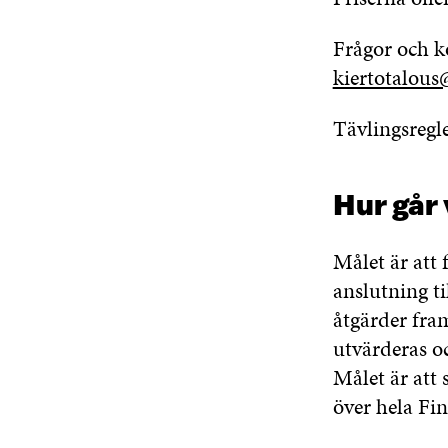
Frågor och k
kiertotalous@
Tävlingsregle
Hur går 
Målet är att
anslutning t
åtgärder fram
utvärderas o
Målet är att
över hela Fi