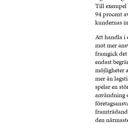
Till exempel
94 procent a
kundernas int
Att handla i 
mot mer ansv
framgick det
endast begrä
möjligheter 
mer än lagsti
spelar en stör
användning o
företagsansva
framträdande 
den närmaste