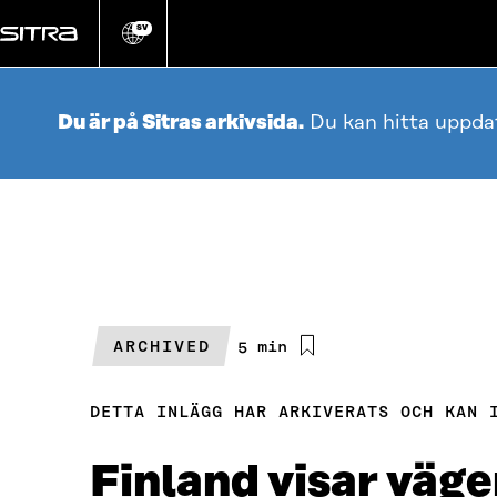
Gå
direkt
SV
Ändra
webbplatsens
till
språk
innehållet
Du är på Sitras arkivsida.
Du kan hitta uppda
ARCHIVED
Beräknad
5 min
läsningstid
DETTA INLÄGG HAR ARKIVERATS OCH KAN 
Finland visar väge