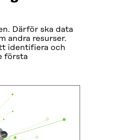
den. Därför ska data
m andra resurser.
tt identifiera och
e första