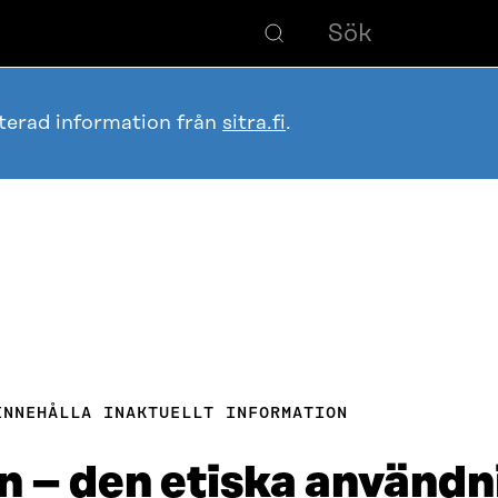
terad information från
sitra.fi
.
INNEHÅLLA INAKTUELLT INFORMATION
n – den etiska användn