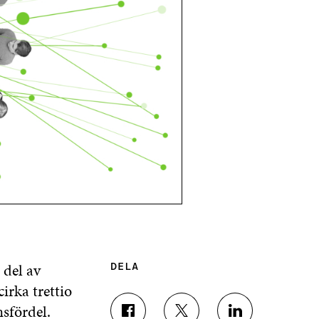
 del av
DELA
irka trettio
sfördel.
D
D
D