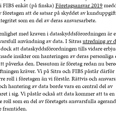
 i FIBS enkät (på finska)
Företagsansvar 2019
medde
v företagen att de satsar på skyddet av kunduppgift
egritet som en del av deras ansvarsarbete.
enlighet med kraven i dataskyddsförordningen är ett
arsfull användning av data. I Sitras
utredning av d
 dock att dataskyddsförordningen tills vidare erbju
nsade insikter om hanteringen av deras personliga 
att påverka den. Dessutom är företag redan nu bere
ftningen kräver. Vi på Sitra och FIBS påstår därför 
re roll i företagen än vi förstår. Rättvis och ansvars
ch hantering av data borde vara en central del av
ret i sig. Vi påstår också att data kommer att ta e
roll som en del av företagets ansvarsfulla agerande
 framtiden.