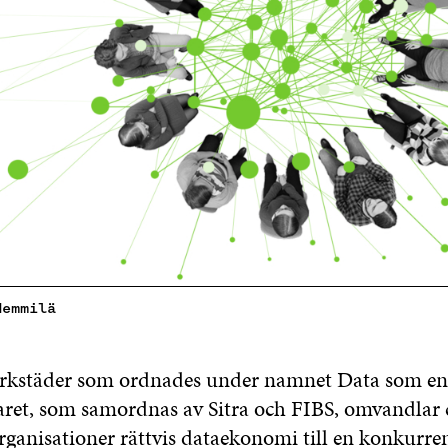
Hemmilä
verkstäder som ordnades under namnet Data som en
aret, som samordnas av Sitra och FIBS, omvandlar c
rganisationer rättvis dataekonomi till en konkurren