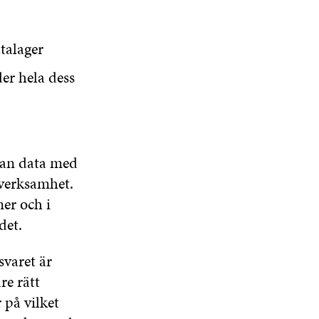
talager
er hela dess
dan data med
 verksamhet.
ner och i
det.
svaret är
re rätt
r på vilket