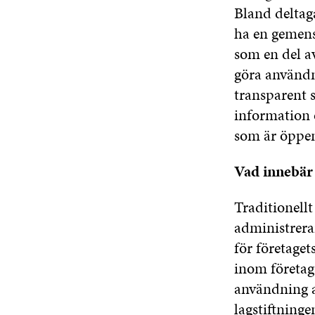
Bland deltag
ha en gemens
som en del av
göra användn
transparent 
information 
som är öppen 
Vad innebär 
Traditionellt
administrerar
för företaget
inom företags
användning a
lagstiftning