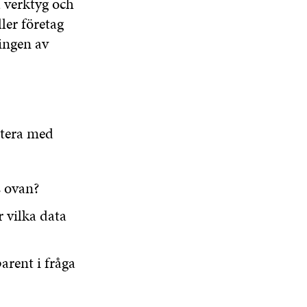
 verktyg och
ler företag
ingen av
utera med
s ovan?
r vilka data
parent i fråga