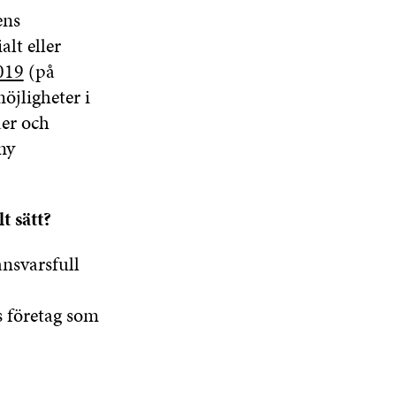
ens
lt eller
019
(på
öjligheter i
der och
ny
t sätt?
ansvarsfull
s företag som