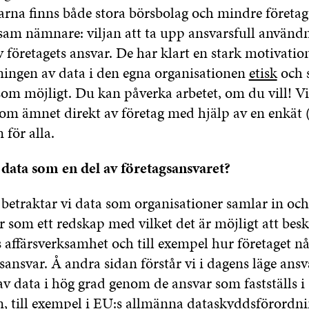
arna finns både stora börsbolag och mindre företag
am nämnare: viljan att ta upp ansvarsfull användn
 företagets ansvar. De har klart en stark motivation
ingen av data i den egna organisationen
etisk
och 
som möjligt. Du kan påverka arbetet, om du vill! V
om ämnet direkt av företag med hjälp av en enkät (
för alla.
data som en del av företagsansvaret?
 betraktar vi data som organisationer samlar in och
 som ett redskap med vilket det är möjligt att besk
s affärsverksamhet och till exempel hur företaget n
ansvar. Å andra sidan förstår vi i dagens läge ansv
v data i hög grad genom de ansvar som fastställs i
en, till exempel i EU:s allmänna dataskyddsförord