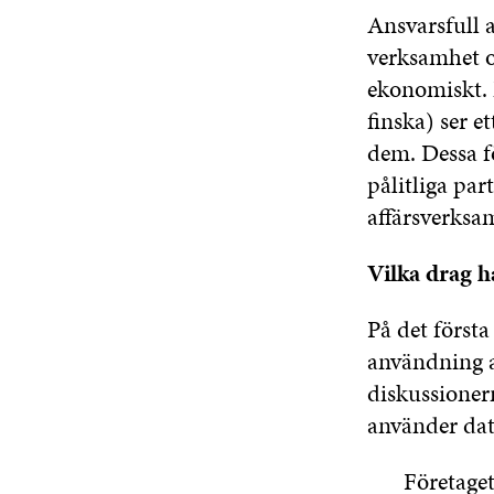
Ansvarsfull 
verksamhet o
ekonomiskt. 
finska) ser e
dem. Dessa fö
pålitliga pa
affärsverksam
Vilka drag ha
På det första
användning a
diskussioner
använder data
Företaget