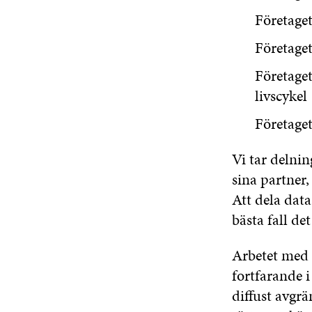
Företaget
Företaget
Företaget
livscykel
Företaget
Vi tar delni
sina partner
Att dela data
bästa fall de
Arbetet med a
fortfarande i
diffust avgrän