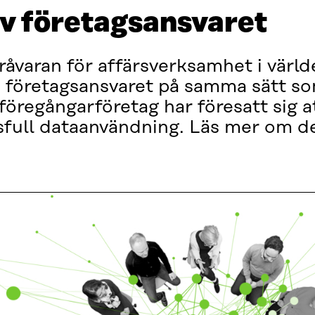
av företagsansvaret
 råvaran för affärsverksamhet i värl
 företagsansvaret på samma sätt so
 föregångarföretag har föresatt sig a
rsfull dataanvändning. Läs mer om d