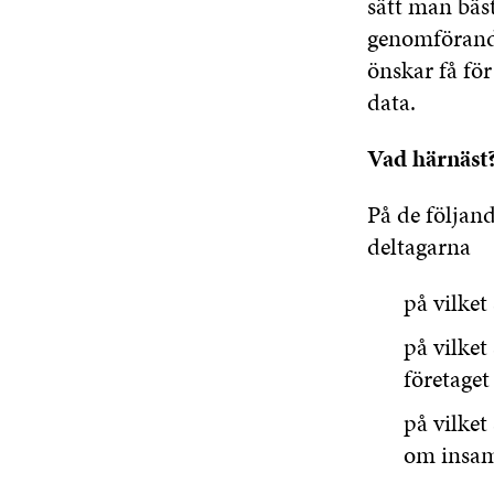
sätt man bäs
genomföranden
önskar få fö
data.
Vad härnäst
På de följan
deltagarna
på vilke
på vilket
företaget
på vilket 
om insam