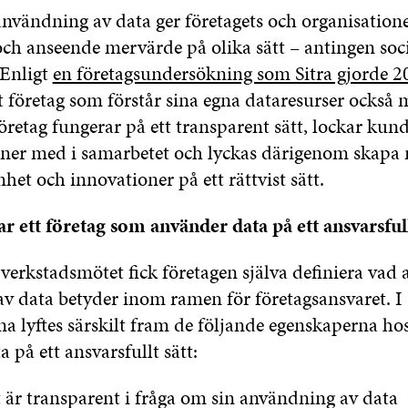
användning av data ger företagets och organisation
ch anseende mervärde på olika sätt – antingen socia
Enligt
en företagsundersökning som Sitra gjorde 2
tt företag som förstår sina egna dataresurser också m
retag fungerar på ett transparent sätt, lockar kun
rtner med i samarbetet och lyckas därigenom skapa 
het och innovationer på ett rättvist sätt.
r ett företag som använder data på ett ansvarsfull
 verkstadsmötet fick företagen själva definiera vad 
v data betyder inom ramen för företagsansvaret. I
na lyftes särskilt fram de följande egenskaperna ho
 på ett ansvarsfullt sätt:
 är transparent i fråga om sin användning av data