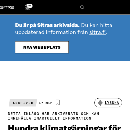
Gå
SV
direkt
Ändra
Sök
webbplatsens
till
språk
innehållet
Du är på Sitras arkivsida.
Du kan hitta
uppdaterad information från
sitra.fi
.
NYA WEBBPLATS
Beräknad
17 min
LYSSNA
ARCHIVED
läsningstid
DETTA INLÄGG HAR ARKIVERATS OCH KAN
INNEHÅLLA INAKTUELLT INFORMATION
Hundra klimatgärningar för