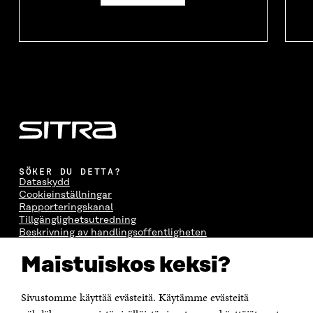
SÖKER DU DETTA?
Dataskydd
Cookieinställningar
Rapporteringskanal
Tillgänglighetsutredning
Beskrivning av handlingsoffentligheten
Sitra's digitala kommunikation och webbtjänster
Maistuiskos keksi?
KONTAKTA OSS
Sivustomme käyttää evästeitä. Käytämme evästeitä
Jubileumsfonden för Finlands självständighet Sitra
Östersjögatan 11–13, PB 160,