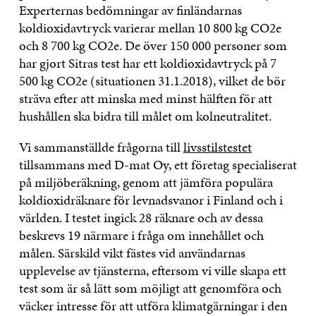
Experternas bedömningar av finländarnas
koldioxidavtryck varierar mellan 10 800 kg CO2e
och 8 700 kg CO2e. De över 150 000 personer som
har gjort Sitras test har ett koldioxidavtryck på 7
500 kg CO2e (situationen 31.1.2018), vilket de bör
sträva efter att minska med minst hälften för att
hushållen ska bidra till målet om kolneutralitet.
Vi sammanställde frågorna till
livsstilstestet
tillsammans med D-mat Oy, ett företag specialiserat
på miljöberäkning, genom att jämföra populära
koldioxidräknare för levnadsvanor i Finland och i
världen. I testet ingick 28 räknare och av dessa
beskrevs 19 närmare i fråga om innehållet och
målen. Särskild vikt fästes vid användarnas
upplevelse av tjänsterna, eftersom vi ville skapa ett
test som är så lätt som möjligt att genomföra och
väcker intresse för att utföra klimatgärningar i den