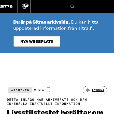
Gå
SV
direkt
Ändra
Sök
webbplatsens
till
språk
innehållet
Du är på Sitras arkivsida.
Du kan hitta
uppdaterad information från
sitra.fi
.
NYA WEBBPLATS
Beräknad
3 min
LYSSNA
ARCHIVED
läsningstid
DETTA INLÄGG HAR ARKIVERATS OCH KAN
INNEHÅLLA INAKTUELLT INFORMATION
Livsstilstestet berättar om