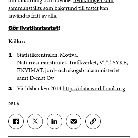
om bilkörning och boende.
Beräkningen som
sammanställts som bakgrund till testet
kan
användas fritt av alla.
Gör livstilsstestet
!
Källor:
Statistikcentralen, Motiva,
Naturresursinstitutet, Trafikverket, VTT, SYKE,
ENVIMAT, jord- och skogsbruksministeriet
samt D-mat Oy.
Världsbanken 2014
https://data.worldbank.org
DELA
D
D
D
D
K
E
E
E
E
O
L
L
L
L
P