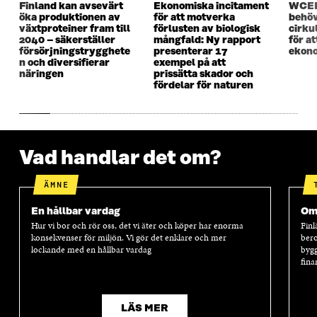
Finland kan avsevärt
Ekonomiska incitament
WCEF
F
Ö
F
Ö
öka produktionen av
för att motverka
behöv
Ö
N
Ö
N
växtproteiner fram till
förlusten av biologisk
cirku
N
S
N
S
2040 – säkerställer
mångfald: Ny rapport
för a
S
T
S
T
försörjningstrygghete
presenterar 17
ekono
T
E
T
E
n och diversifierar
exempel på att
E
R
E
R
näringen
prissätta skador och
R
R
fördelar för naturen
Vad handlar det om?
ÄMNE
En hållbar vardag
Oms
Hur vi bor och rör oss, det vi äter och köper har enorma
Finl
konsekvenser för miljön. Vi gör det enklare och mer
bero
lockande med en hållbar vardag
bygg
fina
LÄS MER