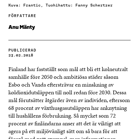
Kuva: Frantic, Tuohihattu: Fanny Schertzer
FÖRFATTARE
Anu Mänty
PUBLICERAD
23.02.2018
Finland har fastställt som mål att bli ett kolneutralt
samhälle före 2050 och ambitiösa städer såsom
Esbo och Vanda eftersträvar en minskning av
koldioxidutsläppen till noll redan före 2030. Dessa
mål förutsätter åtgärder även av individen, eftersom
68 procent av växthusgasutsläppen har anknytning
till hushållens förbrukning. Så mycket som 72
procent av finländarna anser att det är viktigt att
agera på ett miljövänligt sätt om så bara för att
föregå med gott exempel, men informationen