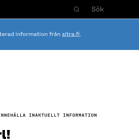
terad information från
sitra.fi
.
INNEHÅLLA INAKTUELLT INFORMATION
l!