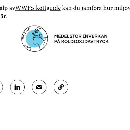
älp av
WWF:s köttguide
kan du jämföra hur miljöv
är.
D
D
K
E
E
O
L
L
P
A
A
I
P
V
E
Å
I
R
L
A
A