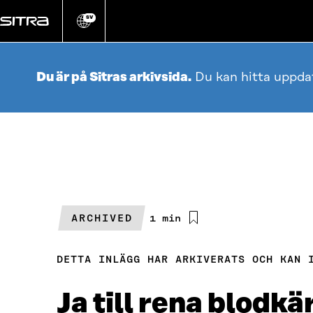
Gå
direkt
SV
Ändra
webbplatsens
till
språk
innehållet
Du är på Sitras arkivsida.
Du kan hitta uppda
ARCHIVED
Beräknad
1 min
läsningstid
DETTA INLÄGG HAR ARKIVERATS OCH KAN 
Ja till rena blodkär