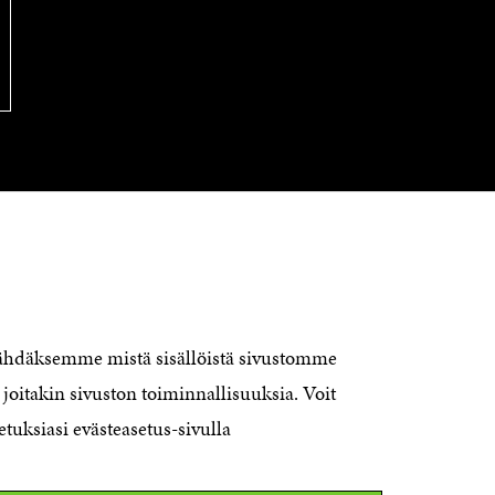
KONTAKTA OSS
Jubileumsfonden för Finlands
nähdäksemme mistä sisällöistä sivustomme
självständighet Sitra
joitakin sivuston toiminnallisuuksia. Voit
Östersjögatan 11–13, PB 160,
etuksiasi evästeasetus-sivulla
00181 Helsingfors
Tfn +358 294 618 991