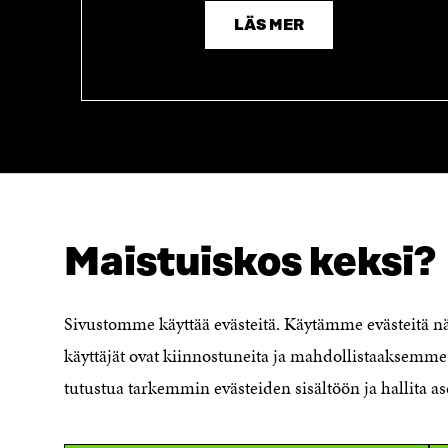
LÄS MER
Maistuiskos keksi?
SÖKER DU DETTA?
Dataskydd
Sivustomme käyttää evästeitä. Käytämme evästeitä 
Cookieinställningar
käyttäjät ovat kiinnostuneita ja mahdollistaaksemme 
Rapporteringskanal
tutustua tarkemmin evästeiden sisältöön ja hallita as
Tillgänglighetsutredning
Beskrivning av