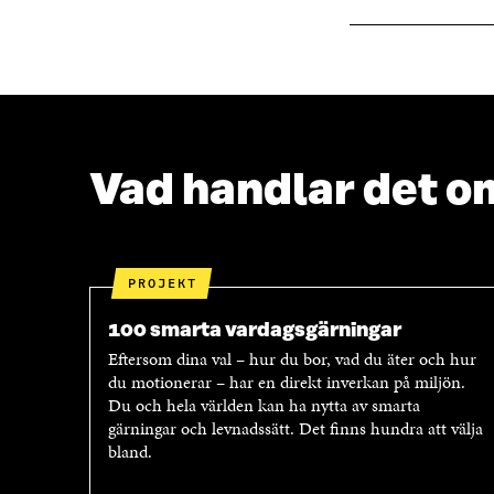
N
S
S
T
T
E
E
R
R
Vad handlar det o
PROJEKT
100 smarta vardagsgärningar
Eftersom dina val – hur du bor, vad du äter och hur
du motionerar – har en direkt inverkan på miljön.
Du och hela världen kan ha nytta av smarta
gärningar och levnadssätt. Det finns hundra att välja
bland.