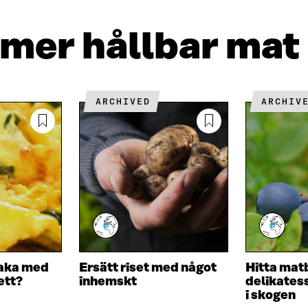
I
E
A
N
-
R
K
P
T
r mer hållbar mat
E
O
I
D
S
K
I
T
E
N
Ö
L
Ö
P
N
ARCHIVED
ARCHIV
P
P
S
P
N
L
N
A
Ä
A
S
N
S
I
K
I
E
E
T
T
T
T
N
N
Y
Y
T
T
T
maka med
Ersätt riset med något
Hitta mat
T
F
ett?
inhemskt
delikates
F
Ö
i skogen
Ö
N