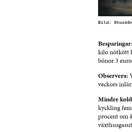
Bild: StockS
Besparingar
kilo nötkött 
bönor 3 euro
Observera:
V
veckors inlärn
Mindre kold
kyckling fem
procent om å
växthusgasuts