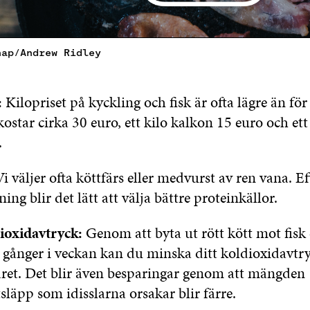
nap/Andrew Ridley
:
Kilopriset på kyckling och fisk är ofta lägre än för 
kostar cirka 30 euro, ett kilo kalkon 15 euro och ett 
.
i väljer ofta köttfärs eller medvurst av ren vana. Ef
ing blir det lätt att välja bättre proteinkällor.
ioxidavtryck:
Genom att byta ut rött kött mot fisk 
 gånger i veckan kan du minska ditt koldioxidavtr
ret. Det blir även besparingar genom att mängden
läpp som idisslarna orsakar blir färre.