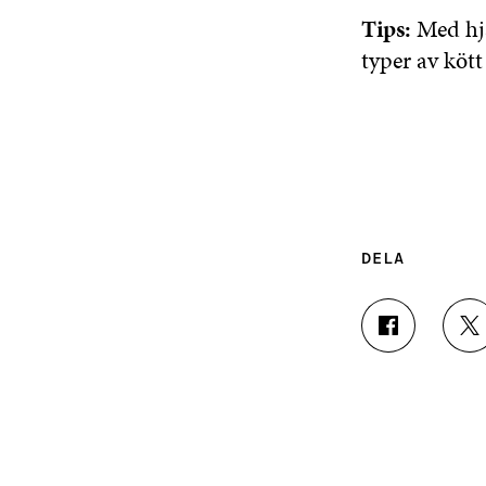
Tips:
Med hj
typer av kött 
DELA
D
D
E
E
L
L
A
A
P
P
Å
Å
F
T