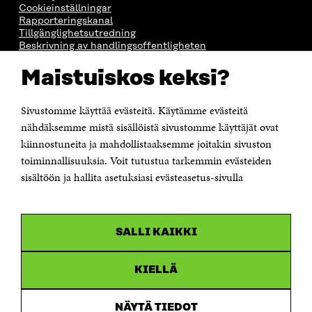
Cookieinställningar
Rapporteringskanal
Tillgänglighetsutredning
Beskrivning av handlingsoffentligheten
Sitra's digitala kommunikation och webbtjänster
Maistuiskos keksi?
KONTAKTA OSS
Jubileumsfonden för Finlands självständighet Sitra
Sivustomme käyttää evästeitä. Käytämme evästeitä
Östersjögatan 11–13, PB 160,
nähdäksemme mistä sisällöistä sivustomme käyttäjät ovat
00181 Helsingfors
kiinnostuneita ja mahdollistaaksemme joitakin sivuston
Tfn +358 294 618 991
toiminnallisuuksia. Voit tutustua tarkemmin evästeiden
Personalens e-postadresser har formen:
sisältöön ja hallita asetuksiasi evästeasetus-sivulla
fornamn.efternamn@sitra.fi
KANALER
SALLI KAIKKI
Facebook
Öppnas
i
Linkedin
ett
KIELLÄ
Öppnas
nytt
i
fönster
Youtube
ett
Öppnas
NÄYTÄ TIEDOT
nytt