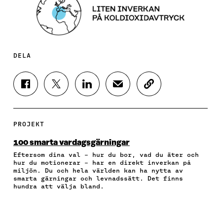
DELA
D
D
D
D
K
E
E
E
E
O
L
L
L
L
P
A
A
A
A
I
P
P
P
V
E
PROJEKT
Å
Å
Å
I
R
F
T
L
A
A
100 smarta vardagsgärningar
A
W
I
E
A
Eftersom dina val – hur du bor, vad du äter och
C
I
N
-
R
hur du motionerar – har en direkt inverkan på
E
T
K
P
T
miljön. Du och hela världen kan ha nytta av
B
T
E
O
I
smarta gärningar och levnadssätt. Det finns
O
E
D
S
K
hundra att välja bland.
O
R
I
T
E
K
Ö
N
Ö
L
Ö
P
Ö
P
N
P
P
P
P
S