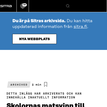
Gå
SV
direkt
Ändra
Sök
webbplatsens
till
språk
innehållet
Du är på Sitras arkivsida.
Du kan hitta
uppdaterad information från
sitra.fi
.
NYA WEBBPLATS
Beräknad
3 min
ARCHIVED
läsningstid
DETTA INLÄGG HAR ARKIVERATS OCH KAN
INNEHÅLLA INAKTUELLT INFORMATION
Skolornas matsvinn till