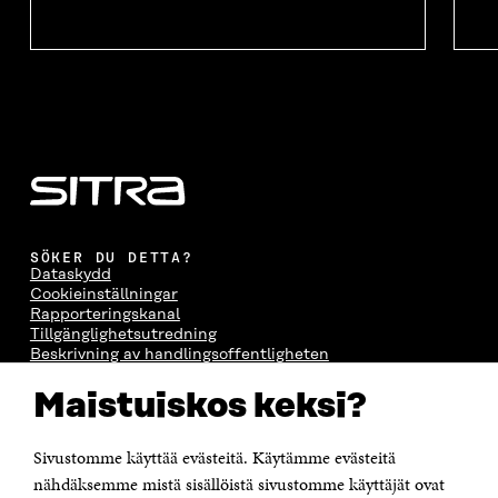
SÖKER DU DETTA?
Dataskydd
Cookieinställningar
Rapporteringskanal
Tillgänglighetsutredning
Beskrivning av handlingsoffentligheten
Sitra's digitala kommunikation och webbtjänster
Maistuiskos keksi?
KONTAKTA OSS
Sivustomme käyttää evästeitä. Käytämme evästeitä
Jubileumsfonden för Finlands självständighet Sitra
Östersjögatan 11–13, PB 160,
nähdäksemme mistä sisällöistä sivustomme käyttäjät ovat
00181 Helsingfors