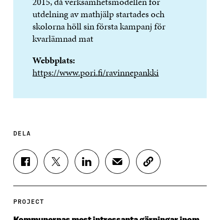
2015, då verksamhetsmodellen för
utdelning av mathjälp startades och
skolorna höll sin första kampanj för
kvarlämnad mat
Webbplats:
https://www.pori.fi/ravinnepankki
DELA
D
D
D
D
K
E
E
E
E
O
L
L
L
L
P
A
A
A
A
I
P
P
P
V
E
PROJECT
Å
Å
Å
I
R
F
T
L
A
A
Kommunernas mest intressanta gärningar inom