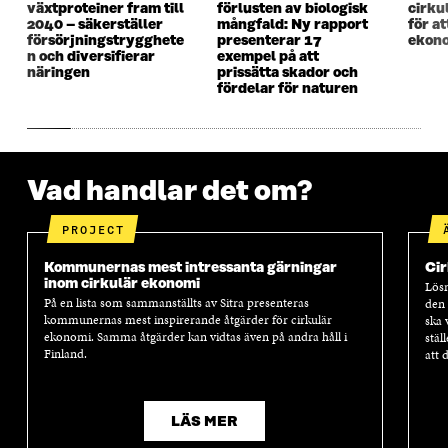
växtproteiner fram till
förlusten av biologisk
cirku
T
E
T
E
2040 – säkerställer
mångfald: Ny rapport
för a
E
R
E
R
försörjningstrygghete
presenterar 17
ekono
R
R
n och diversifierar
exempel på att
näringen
prissätta skador och
fördelar för naturen
Vad handlar det om?
PROJECT
Kommunernas mest intressanta gärningar
Cir
inom cirkulär ekonomi
Lösn
På en lista som sammanställts av Sitra presenteras
den 
kommunernas mest inspirerande åtgärder för cirkulär
ska 
ekonomi. Samma åtgärder kan vidtas även på andra håll i
stäl
Finland.
att 
LÄS MER