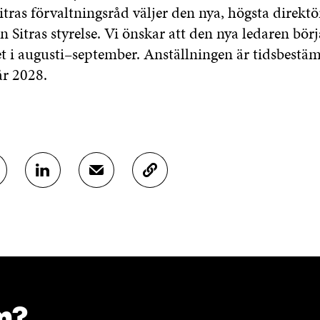
ras förvaltningsråd väljer den nya, högsta direktö
ån Sitras styrelse. Vi önskar att den nya ledaren börj
t i augusti–september. Anställningen är tidsbestä
 år 2028.
D
D
K
E
E
O
L
L
P
A
A
I
P
V
E
Å
I
R
L
A
A
I
E
A
N
-
R
K
P
T
m?
E
O
I