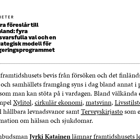
HETER
ra föreslår till
nland: fyra
svarsfulla val och en
rategisk modell för
geringsprogrammet
 framtidshusets bevis från försöken och det finländ
s och samhällets framgång syns i dag bland annat i
, som man kan stöta på i vardagen. Bland välkända
empel
Xylitol
,
cirkulär ekonomi
,
matsvinn
,
Livsstilst
ll hållbara levnadsvanor samt
Terveyskirjasto
som e
rmation om hälsan och sjukdomar.
ombudsman
Jyrki Katainen
lämnar framtidshusets l