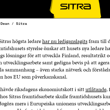
 Dean / Sitra
Sitras högsta ledare
har nu lediganslagits
fram till 
mtidshusets styrelse önskar att husets nya ledare h
gs lösningar för att utveckla Finland, resultatrikt o
 utvecklingsarbete samt gedigna bevis på att agera 
lla sammanhang – även starka nätverk och förståels
len hos EU som påverkanskanal.
hävde riksdagens ekonomiutskott i sitt
utlåtande
,
hos Sitras framtidsarbete skulle framtidshusets k
godogöra mera i Eurupeiska unionens utvecklingsarbe