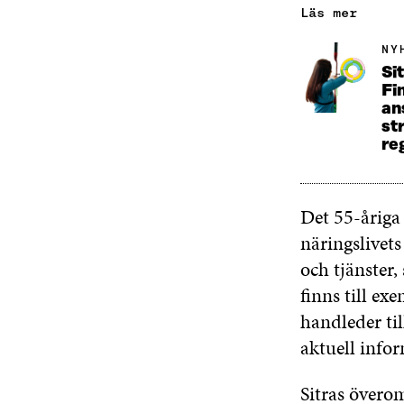
Läs mer
NY
Sit
Fi
an
st
re
Det 55-åriga
näringslivet
och tjänster
finns till ex
handleder ti
aktuell info
Sitras över