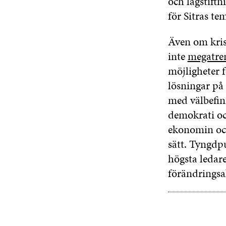
och lagstift
för Sitras te
Även om kris
inte
megatre
möjligheter 
lösningar på 
med välbefinn
demokrati och
ekonomin och 
sätt. Tyngdp
högsta ledare
förändringsa