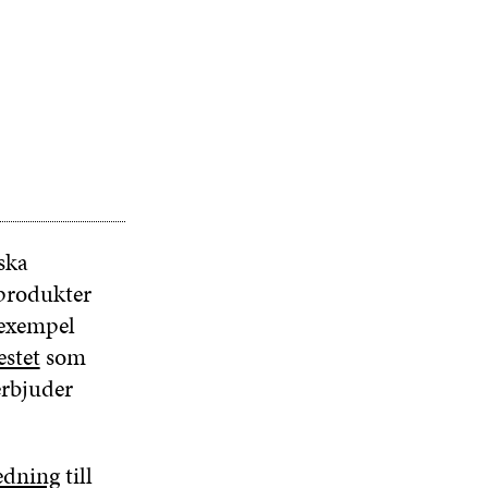
S
R
R
T
E
R
ska
 produkter
 exempel
estet
som
rbjuder
edning
till