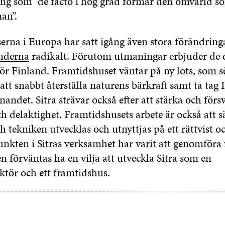
ning som ”de facto i hög grad formar den omvärld so
man”.
erna i Europa har satt igång även stora förändring
nderna
radikalt. Förutom utmaningar erbjuder de 
för Finland. Framtidshuset väntar på ny lots, som s
att snabbt återställa naturens bärkraft samt ta tag
andet. Sitra strävar också efter att stärka och förs
 delaktighet. Framtidshusets arbete är också att sä
tekniken utvecklas och utnyttjas på ett rättvist oc
unkten i Sitras verksamhet har varit att genomföra
n förväntas ha en vilja att utveckla Sitra som en
ktör och ett framtidshus.