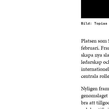
Bild: Topias
Platsen som 
februari. Fra
skapa nya sla
ledarskap och
internatione
centrala rol
Nyligen fram
genomslaget 
bra att till