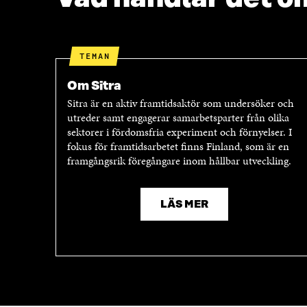
O
E
O
R
K
Ö
Ö
P
TEMAN
P
P
P
N
Om Sitra
N
A
Sitra är en aktiv framtidsaktör som undersöker och
A
S
utreder samt engagerar samarbetsparter från olika
S
I
sektorer i fördomsfria experiment och förnyelser. I
I
E
fokus för framtidsarbetet finns Finland, som är en
E
T
framgångsrik föregångare inom hållbar utveckling.
T
T
T
N
N
Y
Y
T
LÄS MER
T
T
T
F
F
Ö
Ö
N
N
S
S
T
T
E