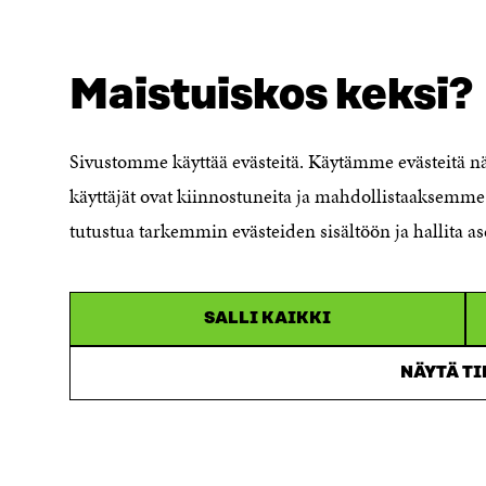
E
R
R
Maistuiskos keksi?
SÖKER DU DETTA?
Dataskydd
Sivustomme käyttää evästeitä. Käytämme evästeitä 
Cookieinställningar
käyttäjät ovat kiinnostuneita ja mahdollistaaksemme 
Rapporteringskanal
tutustua tarkemmin evästeiden sisältöön ja hallita as
Tillgänglighetsutredning
Beskrivning av
handlingsoffentligheten
SALLI KAIKKI
Sitra's digitala kommunikation och
webbtjänster
NÄYTÄ T