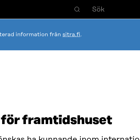
terad information från
sitra.fi
.
 för framtidshuset
 önskas ha kunnande inom internatio