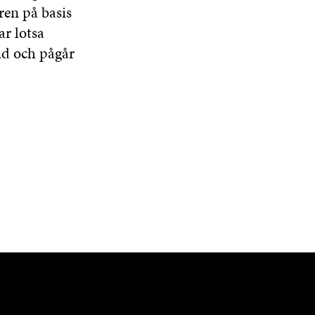
ren på basis
ar lotsa
md och pågår