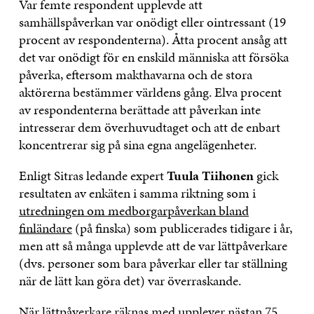
Var femte respondent upplevde att
samhällspåverkan var onödigt eller ointressant (19
procent av respondenterna). Åtta procent ansåg att
det var onödigt för en enskild människa att försöka
påverka, eftersom makthavarna och de stora
aktörerna bestämmer världens gång. Elva procent
av respondenterna berättade att påverkan inte
intresserar dem överhuvudtaget och att de enbart
koncentrerar sig på sina egna angelägenheter.
Enligt Sitras ledande expert
Tuula Tiihonen
gick
resultaten av enkäten i samma riktning som i
utredningen om medborgarpåverkan bland
finländare
(på finska) som publicerades tidigare i år,
men att så många upplevde att de var lättpåverkare
(dvs. personer som bara påverkar eller tar ställning
när de lätt kan göra det) var överraskande.
När lättpåverkare räknas med upplever nästan 75