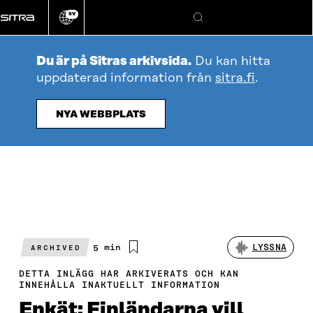
Gå
SV
direkt
Ändra
Sök
webbplatsens
till
språk
innehållet
Du är på Sitras arkivsida.
Du kan hitta
uppdaterad information från
sitra.fi
.
NYA WEBBPLATS
Beräknad
5 min
LYSSNA
ARCHIVED
läsningstid
DETTA INLÄGG HAR ARKIVERATS OCH KAN
INNEHÅLLA INAKTUELLT INFORMATION
Enkät: Finländarna vill