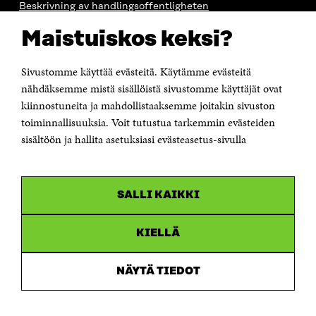
Beskrivning av handlingsoffentligheten
Sitra's digitala kommunikation och webbtjänster
Maistuiskos keksi?
KONTAKTA OSS
Jubileumsfonden för Finlands självständighet Sitra
Sivustomme käyttää evästeitä. Käytämme evästeitä
Östersjögatan 11–13, PB 160,
nähdäksemme mistä sisällöistä sivustomme käyttäjät ovat
00181 Helsingfors
kiinnostuneita ja mahdollistaaksemme joitakin sivuston
Tfn +358 294 618 991
toiminnallisuuksia. Voit tutustua tarkemmin evästeiden
Personalens e-postadresser har formen:
sisältöön ja hallita asetuksiasi evästeasetus-sivulla
fornamn.efternamn@sitra.fi
KANALER
SALLI KAIKKI
Facebook
Öppnas
i
Linkedin
ett
KIELLÄ
Öppnas
nytt
i
fönster
Youtube
ett
Öppnas
NÄYTÄ TIEDOT
nytt
i
fönster
Instagram
ett
Öppnas
nytt
i