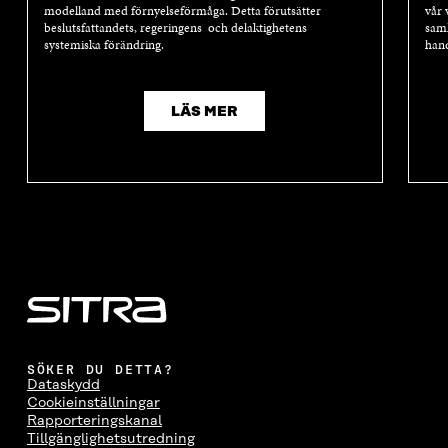
modelland med förnyelseförmåga. Detta förutsätter
vår 
beslutsfattandets, regeringens och delaktighetens
samh
systemiska förändring.
hand
LÄS MER
SÖKER DU DETTA?
Dataskydd
Cookieinställningar
Rapporteringskanal
Tillgänglighetsutredning