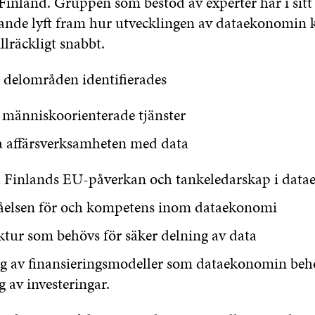
Finland. Gruppen som bestod av experter har i sitt
gande lyft fram hur utvecklingen av dataekonomin 
llräckligt snabbt.
 delområden identifierades
a människoorienterade tjänster
ya affärsverksamheten med data
ka Finlands EU-påverkan och tankeledarskap i da
tåelsen för och kompetens inom dataekonomi
ktur som behövs för säker delning av data
ng av finansieringsmodeller som dataekonomin beh
g av investeringar.