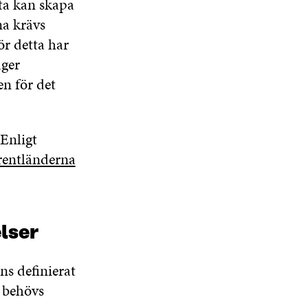
ata kan skapa
na krävs
r detta har
äger
n för det
Enligt
rentländerna
elser
ns definierat
t behövs