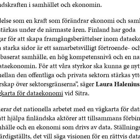
dskraften i samhället och ekonomin.
else som en kraft som förändrar ekonomi och sam
tärkas under de närmaste åren. Finland har goda
gar för att skapa framgångsberättelser inom datae
 starka sidor är ett samarbetsvilligt förtroende- oc
baserat samhälle, en hög kompetensnivå och en nati
dataekonomin. För att våra styrkor ska kunna ge nyt
llan den offentliga och privata sektorn stärkas ytt
rskap över sektorsgränserna”, säger
Laura Halenius
karta för dataekonomi
vid Sitra.
nerar det nationella arbetet med en vägkarta för d
 att hjälpa finländska aktörer att tillsammans förbind
mhälle och en ekonomi som drivs av data. Ställning
rdigställts, det vill säga visionen för en rättvis d