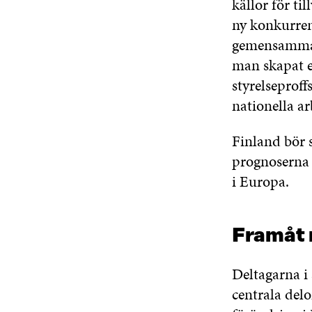
källor för ti
ny konkurrens
gemensamma s
man skapat en
styrelseproff
nationella a
Finland bör 
prognoserna h
i Europa.
Framåt 
Deltagarna i
centrala del