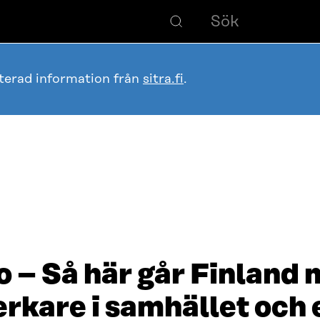
terad information från
sitra.fi
.
 – Så här går Finland m
rkare i samhället och