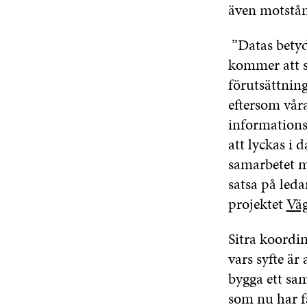
även motstån
”Datas betyd
kommer att s
förutsättnin
eftersom våra
informations
att lyckas i 
samarbetet me
satsa på leda
projektet
Väg
Sitra koordi
vars syfte är
bygga ett sa
som nu har fä