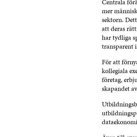
Centrala för
mer människoo
sektorn. Dett
att deras rät
har tydliga s
transparent 
För att förn
kollegiala ex
företag, erbj
skapandet av
Utbildningsb
utbildningsp
dataekonomi 