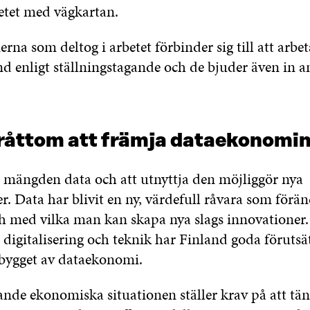
betet med vägkartan.
rna som deltog i arbetet förbinder sig till att arbet
nd enligt ställningstagande och de bjuder även in a
bråttom att främja dataekonom
mängden data och att utnyttja den möjliggör nya
r. Data har blivit en ny, värdefull råvara som förän
h med vilka man kan skapa nya slags innovationer
 digitalisering och teknik har Finland goda förutsä
åt bygget av dataekonomi.
de ekonomiska situationen ställer krav på att tän