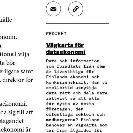
L
L
L
A
A
A
D
K
P
P
P
E
O
hälle
Å
Å
Å
L
P
F
T
L
A
I
A
W
I
PROJEKT
konomi,
V
E
C
I
N
I
R
E
T
K
h
Vägkarta för
A
A
B
T
E
dataekonomi
onell vilja
E
A
O
E
D
-
R
O
R
I
ta bör
Data och information
P
T
som förädlats från dem
K
Ö
N
erligare samt
O
I
är livsviktiga för
Ö
P
Ö
S
K
Finlands ekonomi och
, direktör för
P
P
P
konkurrenskraft. Kan vi
T
E
P
N
P
emellertid utnyttja
Ö
L
N
A
N
data rätt och dela data
P
N
A
S
A
rättvist så att alla
P
S
ataekonomi,
S
I
S
får nytta av detta –
N
L
I
E
I
företagen, den
a sig till att
A
Ä
E
T
E
offentliga sektorn och
S
N
stagandet
medborgarna? Finland
T
T
T
I
K
behöver en vägkarta som
T
N
T
ataekonomi är
E
tar fram åtgärder för
N
Y
N