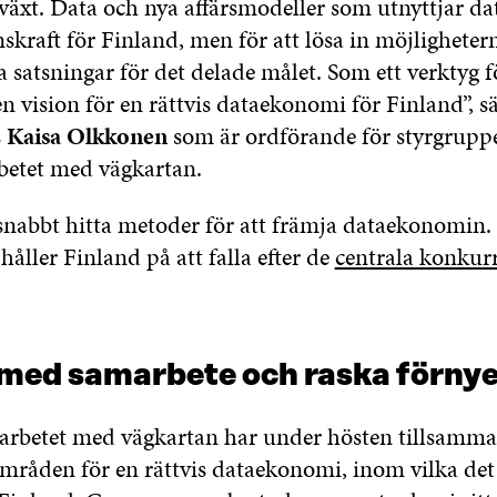
llväxt. Data och nya affärsmodeller som utnyttjar d
kraft för Finland, men för att lösa in möjligheter
atsningar för det delade målet. Som ett verktyg fö
 vision för en rättvis dataekonomi för Finland”, s
s
Kaisa Olkkonen
som är ordförande för styrgruppe
rbetet med vägkartan.
snabbt hitta metoder för att främja dataekonomin. 
åller Finland på att falla efter de
centrala konkur
med samarbete och raska förny
 arbetet med vägkartan har under hösten tillsamma
områden för en rättvis dataekonomi, inom vilka de