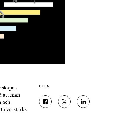
r skapas
DELA
så att man
n och
D
D
D
a vis stärks
E
E
E