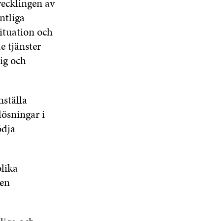
vecklingen av
ntliga
situation och
e tjänster
lig och
nställa
lösningar i
ödja
lika
 en