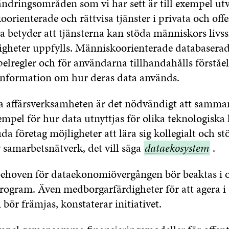
ändringsområden som vi har sett är till exempel ut
rienterade och rättvisa tjänster i privata och offe
a betyder att tjänsterna kan stöda människors livs
tigheter uppfylls. Människoorienterade databaserad
pelregler och för användarna tillhandahålls förståe
information om hur deras data används.
ya affärsverksamheten är det nödvändigt att samma
empel för hur data utnyttjas för olika teknologiska 
uda företag möjligheter att lära sig kollegialt och st
 samarbetsnätverk, det vill säga
dataekosystem
dataekosystem
.
ehoven för dataekonomiövergången bör beaktas i o
rogram. Även medborgarfärdigheter för att agera i
bör främjas, konstaterar initiativet.