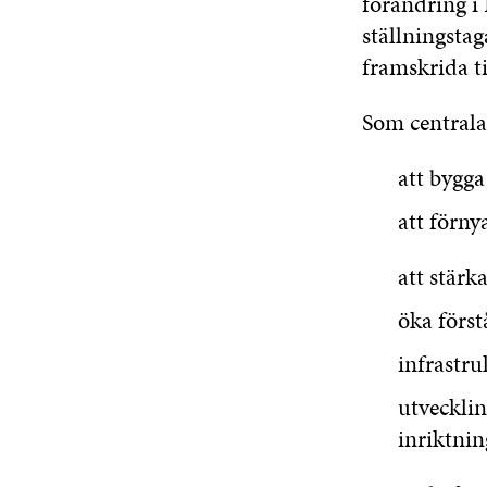
förändring i 
ställningsta
framskrida ti
Som centrala
att bygg
att förn
att stär
öka förs
infrastru
utveckli
inriktnin