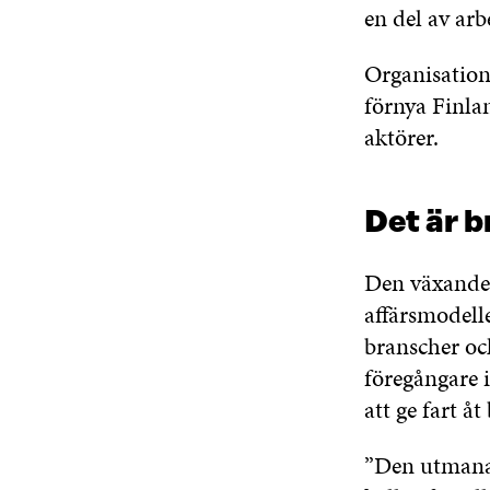
en del av ar
Organisatione
förnya Finla
aktörer.
Det är 
Den växande 
affärsmodelle
branscher oc
föregångare i
att ge fart 
”Den utmanan