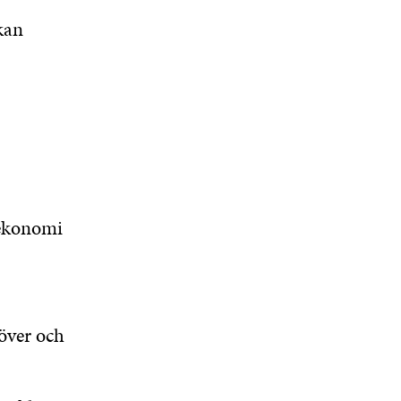
kan
taekonomi
över och