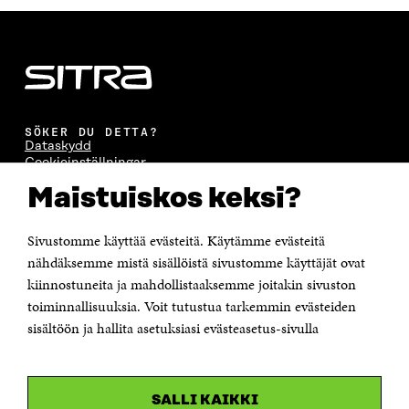
SÖKER DU DETTA?
Dataskydd
Cookieinställningar
Rapporteringskanal
Maistuiskos keksi?
Tillgänglighetsutredning
Beskrivning av handlingsoffentligheten
Sitra's digitala kommunikation och webbtjänster
Sivustomme käyttää evästeitä. Käytämme evästeitä
nähdäksemme mistä sisällöistä sivustomme käyttäjät ovat
KONTAKTA OSS
kiinnostuneita ja mahdollistaaksemme joitakin sivuston
Jubileumsfonden för Finlands självständighet Sitra
toiminnallisuuksia. Voit tutustua tarkemmin evästeiden
Östersjögatan 11–13, PB 160,
sisältöön ja hallita asetuksiasi evästeasetus-sivulla
00181 Helsingfors
Tfn +358 294 618 991
Personalens e-postadresser har formen:
fornamn.efternamn@sitra.fi
SALLI KAIKKI