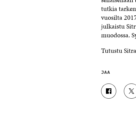
tutkia tarke
vuosilta 20
julkaistu Sit
muodossa. S
Tutustu Sitr
JAA
J
J
A
A
A
A
F
T
A
W
C
I
E
T