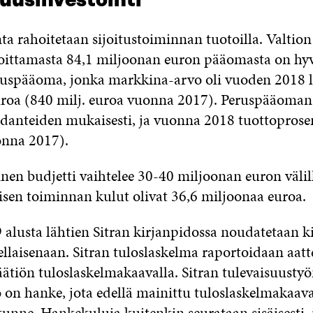
suusinvestointi
ta rahoitetaan sijoitustoiminnan tuotoilla. Valtion
joittamasta 84,1 miljoonan euron pääomasta on hyv
uspääoma, jonka markkina-arvo oli vuoden 2018 
roa (840 milj. euroa vuonna 2017). Peruspääoman
hdanteiden mukaisesti, ja vuonna 2018 tuottoprosent
onna 2017).
inen budjetti vaihtelee 30-40 miljoonan euron väli
isen toiminnan kulut olivat 36,6 miljoonaa euroa.
alusta lähtien Sitran kirjanpidossa noudatetaan ki
llaisenaan. Sitran tuloslaskelma raportoidaan aatt
äätiön tuloslaskelmakaavalla. Sitran tulevaisuusty
 on hanke, jota edellä mainittu tuloslaskelmakaava
tunne. Hankekuluja kuitenkin seurataan sisäisesti, j