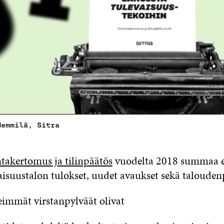
Hemmilä, Sitra
takertomus ja tilinpäätös
vuodelta 2018 summaa 
vaisuustalon tulokset, uudet avaukset sekä talouden
immät virstanpylväät olivat