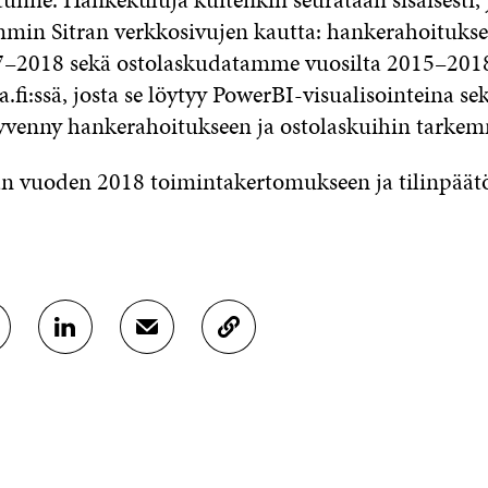
mmin Sitran verkkosivujen kautta: hankerahoituk
17–2018 sekä ostolaskudatamme vuosilta 2015–201
ra.fi:ssä, josta se löytyy PowerBI-visualisointeina se
yvenny hankerahoitukseen ja ostolaskuihin tarke
an vuoden 2018 toimintakertomukseen ja tilinpää
J
J
K
A
A
O
A
A
P
L
S
I
I
Ä
O
N
H
I
K
K
A