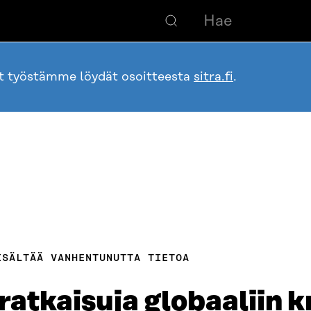
ot työstämme löydät osoitteesta
sitra.fi
.
ISÄLTÄÄ VANHENTUNUTTA TIETOA
ratkaisuja globaaliin kr