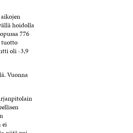
 aikojen
ällä hoidolla
lopussa 776
 tuotto
ti oli -3,9
llä. Vuonna
rjanpitolain
eellisen
ön
 ei
a niitä voi