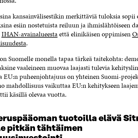
nossa.
ina kansainvälisestikin merkittäviä tuloksia sopii 
ina esiin nostetuista reiluun ja ihmislähtöiseen d
a
IHAN-avainalueesta
että elinikäisen oppimisen
O
isuudesta
.
on Suomelle monella tapaa tärkeä taitekohta: dem
ksine vaaleineen muovaa laajasti tulevia kehityslinj
va EU:n puheenjohtajuus on yhteinen Suomi-projekt
eno mahdollisuus vaikuttaa EU:n kehitykseen laaje
ii käsillä olevaa vuotta.
ruspääoman tuotoilla elävä Sit
e pitkän tähtäimen