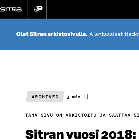
Siirry
suoraan
FI
Vaihda
sivuston
sisältöön
kieli
Olet Sitran arkistosivulla.
Ajantasaiset tied
ARCHIVED
Arvioitu
3 min
lukuaika
TÄMÄ SIVU ON ARKISTOITU JA SAATTAA S
Sitran vuosi 2018: 