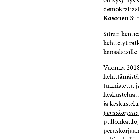
demokratiast
Kosonen
Sit
Sitran kentie
kehitetyt rat
kansalaisill
Vuonna 2018 
kehittämästä
tunnistettu 
keskustelua.
ja keskustelu
peruskorjaus
pullonkauloja
peruskorjaam