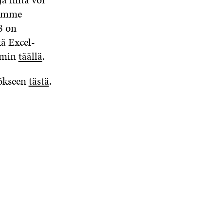
semme
8 on
kä Excel-
mmin
täällä
.
tökseen
tästä
.