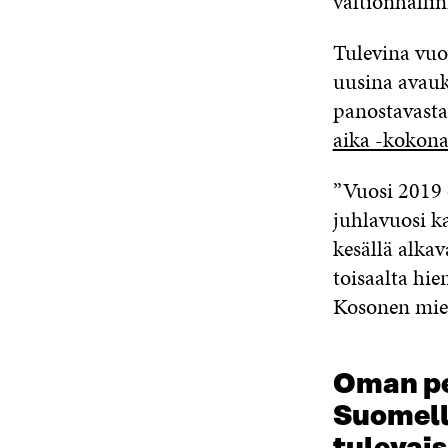
valtionhallin
Tulevina vuos
uusina avauks
panostavast
aika -kokona
”Vuosi 2019 
juhlavuosi ka
kesällä alka
toisaalta hi
Kosonen miett
Oman pe
Suomell