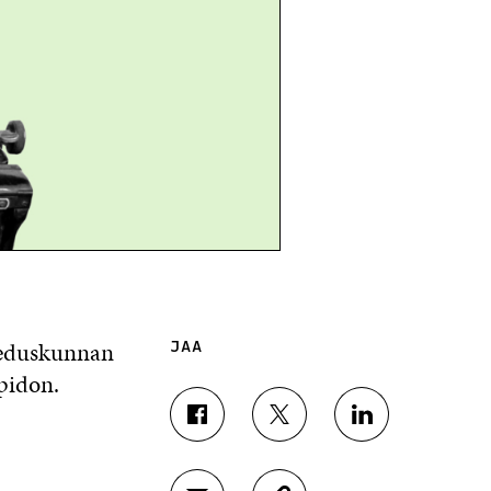
eduskunnan
JAA
pidon.
J
J
J
A
A
A
A
A
A
F
T
L