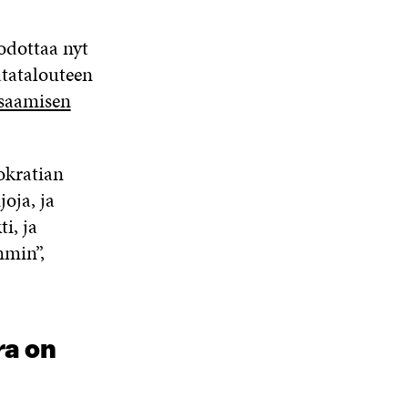
odottaa nyt
atatalouteen
saamisen
okratian
oja, ja
i, ja
mmin”,
ra on