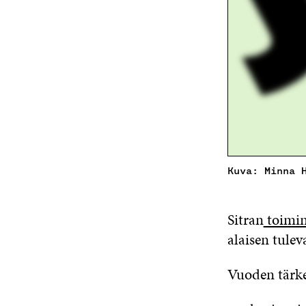
Kuva: Minna 
Sitran
toimin
alaisen tule
Vuoden tärke