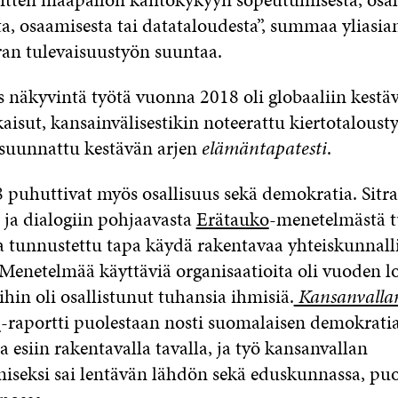
a, osaamisesta tai datataloudesta”, summaa yliasi
ran tulevaisuustyön suuntaa.
s näkyvintä työtä vuonna 2018 oli globaaliin kestäv
kaisut, kansainvälisestikin noteerattu kiertotaloust
e suunnattu kestävän arjen
elämäntapatesti
.
puhuttivat myös osallisuus sekä demokratia. Sitr
 ja dialogiin pohjaavasta
Erätauko
-menetelmästä t
ja tunnustettu tapa käydä rakentavaa yhteiskunnall
 Menetelmää käyttäviä organisaatioita oli vuoden lo
ihin oli osallistunut tuhansia ihmisiä.
Kansanvalla
-raportti puolestaan nosti suomalaisen demokrati
 esiin rakentavalla tavalla, ja työ kansanvallan
iseksi sai lentävän lähdön sekä eduskunnassa, puol