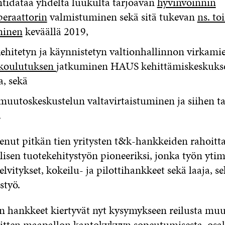
ntidataa yhdeltä luukulta tarjoavan
hyvinvoinnin
peraattorin
valmistuminen sekä sitä tukevan
ns. to
minen
keväällä 2019,
kehitetyn ja käynnistetyn valtionhallinnon virkami
koulutuksen
jatkuminen HAUS kehittämiskeskuks
, sekä
uutoskeskustelun valtavirtaistuminen ja siihen ta
.
kenut pitkän tien yritysten t&k-hankkeiden rahoitta
lisen tuotekehitystyön pioneeriksi, jonka työn ytim
elvitykset, kokeilu- ja pilottihankkeet sekä laaja, se
styö.
n hankkeet kiertyvät nyt kysymykseen reilusta muu
sitten maapallon kantokykyyn sopeutumisesta, osal