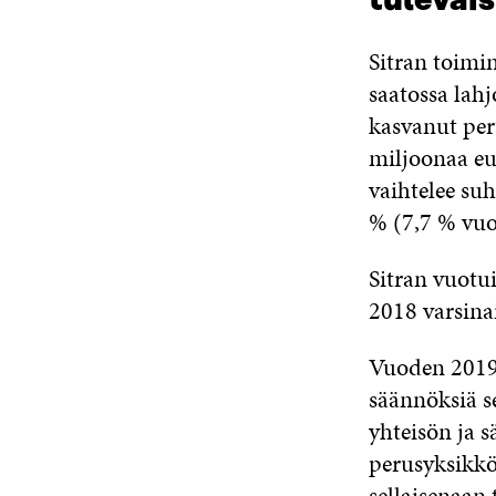
tulevai
Sitran toimin
saatossa lah
kasvanut per
miljoonaa eu
vaihtelee su
% (7,7 % vu
Sitran vuotu
2018 varsina
Vuoden 2019 
säännöksiä se
yhteisön ja s
perusyksikkö
sellaisenaan 