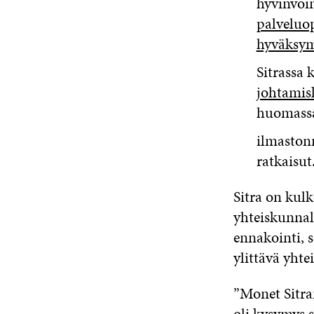
hyvinvoi
palveluo
hyväksy
Sitrassa 
johtamis
huomassa
ilmastonm
ratkaisut
Sitra on kul
yhteiskunnal
ennakointi, s
ylittävä yhtei
”Monet Sitra
oli kysymys 