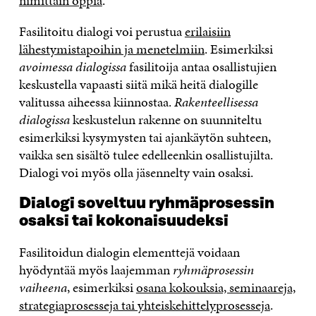
nimittäin oppia
.
Fasilitoitu dialogi voi perustua
erilaisiin
lähestymistapoihin ja menetelmiin
. Esimerkiksi
avoimessa dialogissa
fasilitoija antaa osallistujien
keskustella vapaasti siitä mikä heitä dialogille
valitussa aiheessa kiinnostaa.
Rakenteellisessa
dialogissa
keskustelun rakenne on suunniteltu
esimerkiksi kysymysten tai ajankäytön suhteen,
vaikka sen sisältö tulee edelleenkin osallistujilta.
Dialogi voi myös olla jäsennelty vain osaksi.
Dialogi soveltuu ryhmäprosessin
osaksi tai kokonaisuudeksi
Fasilitoidun dialogin elementtejä voidaan
hyödyntää myös laajemman
ryhmäprosessin
vaiheena
, esimerkiksi
osana kokouksia, seminaareja,
strategiaprosesseja tai yhteiskehittelyprosesseja
.