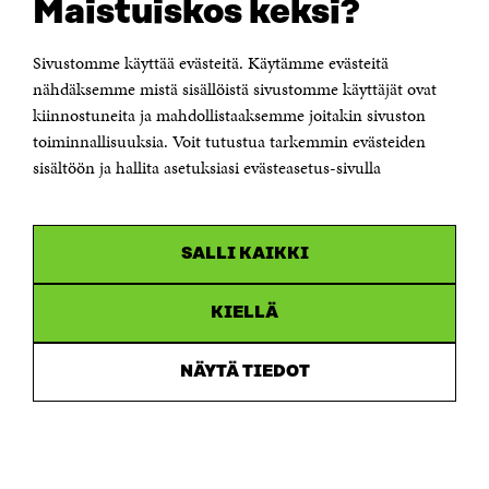
Maistuiskos keksi?
Tiedon paljoudessa ihmisillä on tiedostamattomia
Sivustomme käyttää evästeitä. Käytämme evästeitä
linssejä, joiden kautta he käsittelevät ja tulkitsevat
nähdäksemme mistä sisällöistä sivustomme käyttäjät ovat
tietoa, ja joiden avulla he pyrkivät
kiinnostuneita ja mahdollistaaksemme joitakin sivuston
yksinkertaistamaan monimutkaisia ilmiöitä
toiminnallisuuksia. Voit tutustua tarkemmin evästeiden
ymmärrettävämmäksi. Nämä mentaalimallit ovat
sisältöön ja hallita asetuksiasi evästeasetus-sivulla
ihmisajattelulle – sekä yksilöille että homogeenisille
ryhmille – ominaisia ajattelun vinoumia, jotka
muodostavat sekä tapamme nähdä että olla
näkemättä. (Lue lisää julkaisusta
Uskalla ajatella,
SALLI KAIKKI
yhdessä
)
KIELLÄ
“
NÄYTÄ TIEDOT
Dialogi kannattaa nähdä myös
päätöksenteon kanssa rinnan kulkevana
prosessina, josta voi olla hyötyä
päätöksenteon kaikissa vaiheissa.