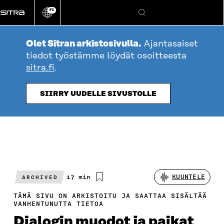
Siirry
FI
suoraan
Vaihda
Hae
sivuston
sisältöön
kieli
Olet Sitran arkistosivulla.
Ajantasaiset
tiedot työstämme löydät osoitteesta
sitra.fi
.
SIIRRY UUDELLE SIVUSTOLLE
Arvioitu
17 min
KUUNTELE
ARCHIVED
lukuaika
TÄMÄ SIVU ON ARKISTOITU JA SAATTAA SISÄLTÄÄ
VANHENTUNUTTA TIETOA
Dialogin muodot ja paikat