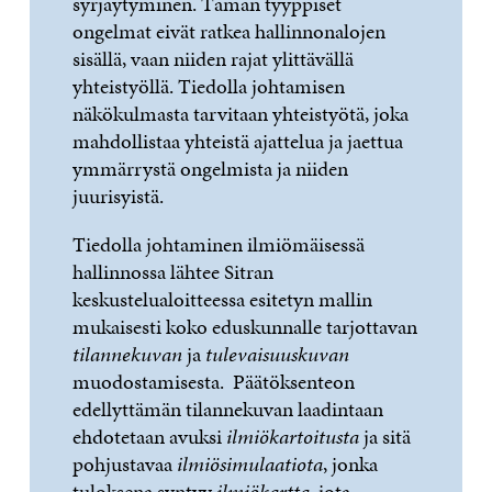
syrjäytyminen. Tämän tyyppiset
ongelmat eivät ratkea hallinnonalojen
sisällä, vaan niiden rajat ylittävällä
yhteistyöllä. Tiedolla johtamisen
näkökulmasta tarvitaan yhteistyötä, joka
mahdollistaa yhteistä ajattelua ja jaettua
ymmärrystä ongelmista ja niiden
juurisyistä.
Tiedolla johtaminen ilmiömäisessä
hallinnossa lähtee Sitran
keskustelualoitteessa esitetyn mallin
mukaisesti koko eduskunnalle tarjottavan
tilannekuvan
ja
tulevaisuuskuvan
muodostamisesta. Päätöksenteon
edellyttämän tilannekuvan laadintaan
ehdotetaan avuksi
ilmiökartoitusta
ja sitä
pohjustavaa
ilmiösimulaatiota
, jonka
tuloksena syntyy
ilmiökartta
, jota