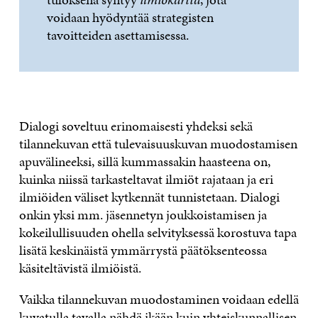
voidaan hyödyntää strategisten
tavoitteiden asettamisessa.
Dialogi soveltuu erinomaisesti yhdeksi sekä
tilannekuvan että tulevaisuuskuvan muodostamisen
apuvälineeksi, sillä kummassakin haasteena on,
kuinka niissä tarkasteltavat ilmiöt rajataan ja eri
ilmiöiden väliset kytkennät tunnistetaan. Dialogi
onkin yksi mm. jäsennetyn joukkoistamisen ja
kokeilullisuuden ohella selvityksessä korostuva tapa
lisätä keskinäistä ymmärrystä päätöksenteossa
käsiteltävistä ilmiöistä.
Vaikka tilannekuvan muodostaminen voidaan edellä
kuvatulla tavalla nähdä ikään kuin yhteiskunnallisen