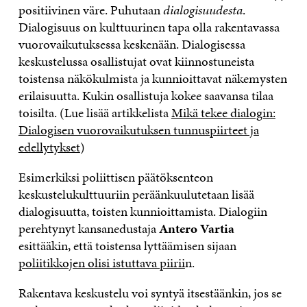
positiivinen väre. Puhutaan
dialogisuudesta
.
Dialogisuus on kulttuurinen tapa olla rakentavassa
vuorovaikutuksessa keskenään. Dialogisessa
keskustelussa osallistujat ovat kiinnostuneista
toistensa näkökulmista ja kunnioittavat näkemysten
erilaisuutta. Kukin osallistuja kokee saavansa tilaa
toisilta. (Lue lisää artikkelista
Mikä tekee dialogin:
Dialogisen vuorovaikutuksen tunnuspiirteet ja
edellytykset
)
Esimerkiksi poliittisen päätöksenteon
keskustelukulttuuriin peräänkuulutetaan lisää
dialogisuutta, toisten kunnioittamista. Dialogiin
perehtynyt kansanedustaja
Antero Vartia
esittääkin, että toistensa lyttäämisen sijaan
poliitikkojen olisi istuttava piirii
n.
Rakentava keskustelu voi syntyä itsestäänkin, jos se