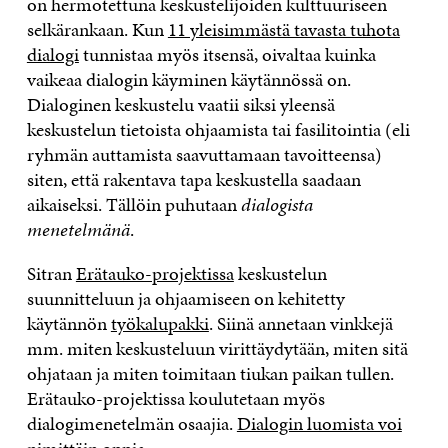
on hermotettuna keskustelijoiden kulttuuriseen
selkärankaan. Kun
11 yleisimmästä tavasta tuhota
dialogi
tunnistaa myös itsensä, oivaltaa kuinka
vaikeaa dialogin käyminen käytännössä on.
Dialoginen keskustelu vaatii siksi yleensä
keskustelun tietoista ohjaamista tai fasilitointia (eli
ryhmän auttamista saavuttamaan tavoitteensa)
siten, että rakentava tapa keskustella saadaan
aikaiseksi. Tällöin puhutaan
dialogista
menetelmänä
.
Sitran
Erätauko-projektissa
keskustelun
suunnitteluun ja ohjaamiseen on kehitetty
käytännön
työkalupakki
. Siinä annetaan vinkkejä
mm. miten keskusteluun virittäydytään, miten sitä
ohjataan ja miten toimitaan tiukan paikan tullen.
Erätauko-projektissa koulutetaan myös
dialogimenetelmän osaajia.
Dialogin luomista voi