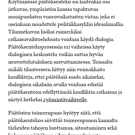
Käytännössä päätöksenteko on kuitenkin osa
jatkuvaa, ympäristön kanssa tapahtuvaa
monipuolisten vuorovaikutusten virtaa, joka ei
useinkaan noudattele politiikkasyklin ideaalimallia.
Tilannekuvan lisäksi esimerkiksi
ratkaisuvaihtoehdoista voidaan käydä dialogia.
Päätöksentekoprosessin eri vaiheissa käyty
dialoginen keskustelu voikin auttaa hyvän
neuvottelutuloksen saavuttamisessa. Toisaalta
mikäli tilanteeseen liittyy niin voimakkaita
konflikteja, ettei päätöksiä saada aikaiseksi,
dialogisen aikalisän avulla voidaan edistää
päätöksenteon edellyttämää konfliktin ratkaisua ja
siirtyä hetkeksi
ryömintävaihteelle
.
Päätösten toimeenpano hyötyy siitä, että
päätöksentekoa siivittää toimeenpanon kannalta
tärkeiden tahojen luottamus, sitoutuminen sekä