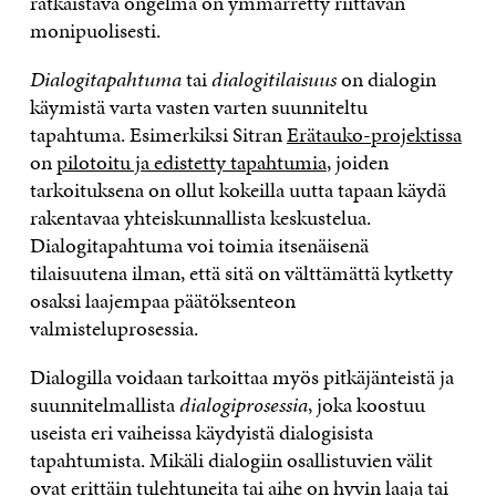
ratkaistava ongelma on ymmärretty riittävän
monipuolisesti.
Dialogitapahtuma
tai
dialogitilaisuus
on dialogin
käymistä varta vasten varten suunniteltu
tapahtuma. Esimerkiksi Sitran
Erätauko-projektissa
on
pilotoitu ja edistetty tapahtumia
, joiden
tarkoituksena on ollut kokeilla uutta tapaan käydä
rakentavaa yhteiskunnallista keskustelua.
Dialogitapahtuma voi toimia itsenäisenä
tilaisuutena ilman, että sitä on välttämättä kytketty
osaksi laajempaa päätöksenteon
valmisteluprosessia.
Dialogilla voidaan tarkoittaa myös pitkäjänteistä ja
suunnitelmallista
dialogiprosessia
, joka koostuu
useista eri vaiheissa käydyistä dialogisista
tapahtumista. Mikäli dialogiin osallistuvien välit
ovat erittäin tulehtuneita tai aihe on hyvin laaja tai