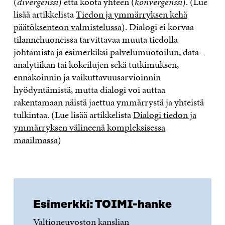
(
divergenssi
) että koota yhteen (
konvergenssi
). (Lue
lisää artikkelista
Tiedon ja ymmärryksen kehä
päätöksenteon valmistelussa
). Dialogi ei korvaa
tilannehuoneissa tarvittavaa muuta tiedolla
johtamista ja esimerkiksi palvelumuotoilun, data-
analytiikan tai kokeilujen sekä tutkimuksen,
ennakoinnin ja vaikuttavuusarvioinnin
hyödyntämistä, mutta dialogi voi auttaa
rakentamaan näistä jaettua ymmärrystä ja yhteistä
tulkintaa. (Lue lisää artikkelista
Dialogi tiedon ja
ymmärryksen välineenä kompleksisessa
maailmassa
)
Esimerkki: TOIMI-hanke
Valtioneuvoston kanslian