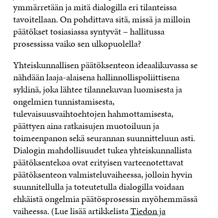
ymmärretään ja mitä dialogilla eri tilanteissa
tavoitellaan. On pohdittava sitä, missä ja milloin
päätökset tosiasiassa syntyvät – hallitussa
prosessissa vaiko sen ulkopuolella?
Yhteiskunnallisen päätöksenteon ideaalikuvassa se
nähdään laaja-alaisena hallinnollispoliittisena
syklinä, joka lähtee tilannekuvan luomisesta ja
ongelmien tunnistamisesta,
tulevaisuusvaihtoehtojen hahmottamisesta,
päättyen aina ratkaisujen muotoiluun ja
toimeenpanon sekä seurannan suunnitteluun asti.
Dialogin mahdollisuudet tukea yhteiskunnallista
päätöksentekoa ovat erityisen varteenotettavat
päätöksenteon valmisteluvaiheessa, jolloin hyvin
suunnitellulla ja toteutetulla dialogilla voidaan
ehkäistä ongelmia päätösprosessin myöhemmässä
vaiheessa. (Lue lisää artikkelista
Tiedon ja