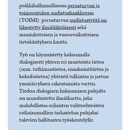
poikkihallinnollisessa
perusturvan ja
toimeentulon uudistushankkeessa
(TOIMI) perusturvan
uudistustyötä on
lähestytty ilmiölähtöisesti
sekä
moniulotteisen ja vuorovaikutteisen
tietokäsityksen kautta.
Työ on käynnistetty kokoamalla
dialogisesti yhteen eri muotoista tietoa
(mm. tutkimustietoa, ennakointitietoa ja
kokeilutietoa) yhteistä tulkintaa ja jaetun
ymmärryksen rakentamista varten.
Tiedon dialogisen kokoamisen pohjalta
on muodostettu ilmiökartta, joka
mahdollistaa erilaisten vaihtoehtoisten
ratkaisumallien tarkastelun pohjaksi
tulevien hallitusten työskentelylle.