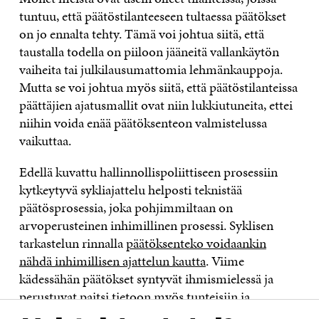
tuntuu, että päätöstilanteeseen tultaessa päätökset
on jo ennalta tehty. Tämä voi johtua siitä, että
taustalla todella on piiloon jääneitä vallankäytön
vaiheita tai julkilausumattomia lehmänkauppoja.
Mutta se voi johtua myös siitä, että päätöstilanteissa
päättäjien ajatusmallit ovat niin lukkiutuneita, ettei
niihin voida enää päätöksenteon valmistelussa
vaikuttaa.
Edellä kuvattu hallinnollispoliittiseen prosessiin
kytkeytyvä sykliajattelu helposti teknistää
päätösprosessia, joka pohjimmiltaan on
arvoperusteinen inhimillinen prosessi. Syklisen
tarkastelun rinnalla
päätöksenteko voidaankin
nähdä inhimillisen ajattelun kautta
. Viime
kädessähän päätökset syntyvät ihmismielessä ja
perustuvat paitsi tietoon myös tunteisiin ja
intresseihin.