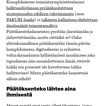
Kompleksisessa toimintaympäristössämme
hallitusohjelmaan peräänkuulutetaan
strategisuuden edelleen vahvistamista
(mm.
PAKURI-hanke
) ja
julkiseen hallintoon ehdotetaan
ilmiömäisiä toimintamalleja
.
Päätöksentekokoneistoa pyritään jäsentämään ja
järkevöittämään, mutta riittääkö se? Onko
yhteiskunnallinen päätöksenteko tämän päivän
kompleksisessa, digitaalisessa ja erilaisten
valtarakennelmien kyllästämässä maailmassa joka
tapauksessa niin moniulotteinen ilmiö, etteivät
kaikki sen prosessit ole kuvattavissa taikka
hallittavissa? Miten päätöksenteko kannattaisi
silloin nähdä?
Päätöksenteko lähtee aina
ihmisestä
Monet meistä ovat usein olleet tilanteissa, joissa