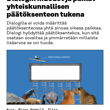
yhteiskunnallisen
päätöksenteon tukena
Dialogille ei voida määrittää
päätöksenteossa yhtä ainoaa oikeaa paikkaa.
Dialogi hyödyttää päätöksentekoa, kun sitä
osataan soveltaa ja ymmärretään millaista
lisäarvoa se voi tuoda.
Kuva: Minna Hemmilä, Sitra