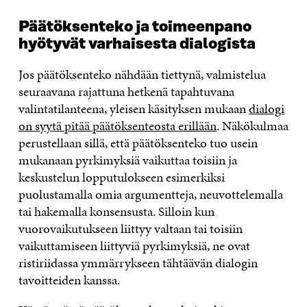
Päätöksenteko ja toimeenpano
hyötyvät varhaisesta dialogista
Jos päätöksenteko nähdään tiettynä, valmistelua
seuraavana rajattuna hetkenä tapahtuvana
valintatilanteena, yleisen käsityksen mukaan
dialogi
on syytä pitää päätöksenteosta erillään
. Näkökulmaa
perustellaan sillä, että päätöksenteko tuo usein
mukanaan pyrkimyksiä vaikuttaa toisiin ja
keskustelun lopputulokseen esimerkiksi
puolustamalla omia argumentteja, neuvottelemalla
tai hakemalla konsensusta. Silloin kun
vuorovaikutukseen liittyy valtaan tai toisiin
vaikuttamiseen liittyviä pyrkimyksiä, ne ovat
ristiriidassa ymmärrykseen tähtäävän dialogin
tavoitteiden kanssa.