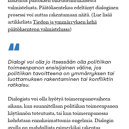
kokemus päätöksen oikeudenmukaisesta
valmistelusta. Päätöksentekoa edeltänyt dialoginen
prosessi voi auttaa rakentamaan näitä. (Lue lisää
artikkelista
Tiedon ja ymmärryksen kehä
päätöksenteon valmistelussa
)
“
Dialogi voi olla jo itsessään olla politiikan
toimeenpanon ensisijainen väline, jos
politiikan tavoitteena on ymmärryksen tai
luottamuksen rakentaminen tai konfliktin
ratkaisu.
Dialogista voi olla hyötyä toimeenpanovaiheen
aikana, kun suunnitellaan politiikan toimeenpanon
käytännön toteutusta, tai kun toimeenpanossa
kohdataan ennakoimattomia ongelmia. Dialogin
avulla on mahdollista esimerkiksi rakentaa