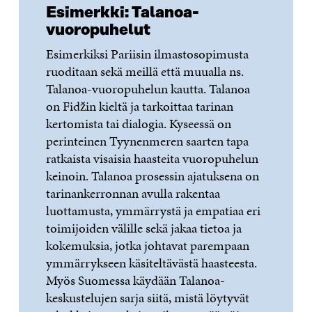
Esimerkki: Talanoa-
vuoropuhelut
Esimerkiksi Pariisin ilmastosopimusta
ruoditaan sekä meillä että muualla ns.
Talanoa-vuoropuhelun kautta. Talanoa
on Fidžin kieltä ja tarkoittaa tarinan
kertomista tai dialogia. Kyseessä on
perinteinen Tyynenmeren saarten tapa
ratkaista visaisia haasteita vuoropuhelun
keinoin. Talanoa prosessin ajatuksena on
tarinankerronnan avulla rakentaa
luottamusta, ymmärrystä ja empatiaa eri
toimijoiden välille sekä jakaa tietoa ja
kokemuksia, jotka johtavat parempaan
ymmärrykseen käsiteltävästä haasteesta.
Myös Suomessa käydään Talanoa-
keskustelujen sarja siitä, mistä löytyvät