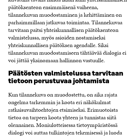
päätöksenteon ensimmäisenä vaiheena,
tilannekuvan muodostaminen ja kehittäminen on
parhaimmillaan jatkuvaa toimintaa. Tilannekuvaa
tarvitaan paitsi yhteiskunnallisen päätöksenteon
valmistelussa, myös asioiden nostamiseksi
yhteiskunnallisen päätöksen agendalle. Siksi
tilannekuvan muodostamiseen tähtäävää dialogia ei
voi jättää yksinomaan hallinnon vastuulle.
Päätösten valmistelussa tarvitaan
tietoon perustuvaa johtamista
Kun tilannekuva on muodostettu, on aika rajata
ongelma tarkemmin ja koota eri näkökulmat
ratkaisuvaihtoehtojen etsimiseksi. Erimuotoista
tietoa on tarpeen koota yhteen ja tunnistaa siitä
olennainen. Moniulotteisessa tietoympäristössä
dialogi voi auttaa tulkintojen tekemisessä ja luoda