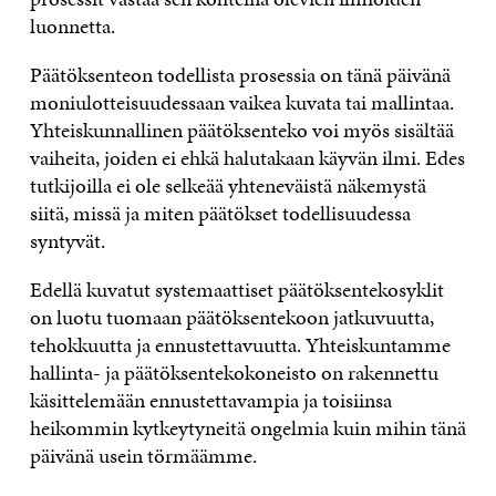
luonnetta.
Päätöksenteon todellista prosessia on tänä päivänä
moniulotteisuudessaan vaikea kuvata tai mallintaa.
Yhteiskunnallinen päätöksenteko voi myös sisältää
vaiheita, joiden ei ehkä halutakaan käyvän ilmi. Edes
tutkijoilla ei ole selkeää yhteneväistä näkemystä
siitä, missä ja miten päätökset todellisuudessa
syntyvät.
Edellä kuvatut systemaattiset päätöksentekosyklit
on luotu tuomaan päätöksentekoon jatkuvuutta,
tehokkuutta ja ennustettavuutta. Yhteiskuntamme
hallinta- ja päätöksentekokoneisto on rakennettu
käsittelemään ennustettavampia ja toisiinsa
heikommin kytkeytyneitä ongelmia kuin mihin tänä
päivänä usein törmäämme.