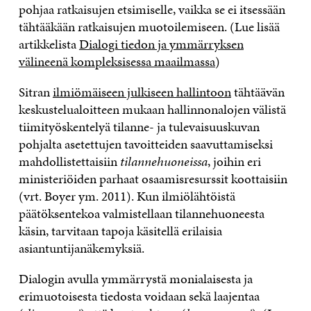
pohjaa ratkaisujen etsimiselle, vaikka se ei itsessään
tähtääkään ratkaisujen muotoilemiseen. (Lue lisää
artikkelista
Dialogi tiedon ja ymmärryksen
välineenä kompleksisessa maailmassa
)
Sitran
ilmiömäiseen julkiseen hallintoon
tähtäävän
keskustelualoitteen mukaan hallinnonalojen välistä
tiimityöskentelyä tilanne- ja tulevaisuuskuvan
pohjalta asetettujen tavoitteiden saavuttamiseksi
mahdollistettaisiin
tilannehuoneissa
, joihin eri
ministeriöiden parhaat osaamisresurssit koottaisiin
(vrt. Boyer ym. 2011). Kun ilmiölähtöistä
päätöksentekoa valmistellaan tilannehuoneesta
käsin, tarvitaan tapoja käsitellä erilaisia
asiantuntijanäkemyksiä.
Dialogin avulla ymmärrystä monialaisesta ja
erimuotoisesta tiedosta voidaan sekä laajentaa