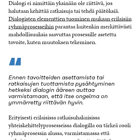
Dialogi ei nimittäin yksinään ole riittävä, jos
halutaan kehittää ratkaisuja tai tehdä päätöksiä.
Dialogisten elementtien tuominen mukaan erilaisiin
ryhmäprosesseihin
parantaa kuitenkin merkittävästi
mahdollisuuksia saavuttaa prosessille asetettu
tavoite, kuten muutoksen tekeminen.
“
Ennen tavoitteiden asettamista tai
ratkaisujen tuottamista pysähtyminen
hetkeksi dialogin ääreen auttaa
varmistamaan, että itse ongelma on
ymmärretty riittävän hyvin.
Erityisesti erilaisissa ratkaisuhakuisissa
yhteiskehittelyprosesseissa dialogilla on tärkeä rooli
ryhmäprosessin alussa, varmistamassa että