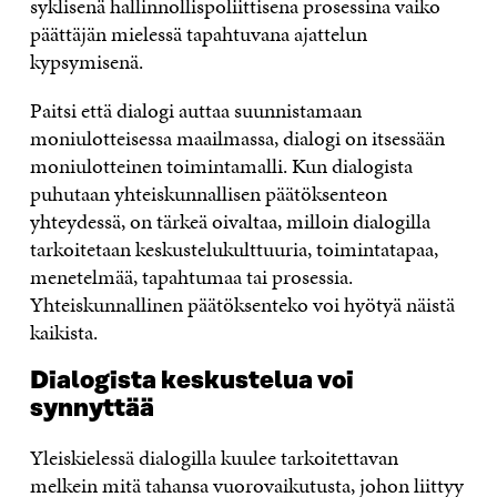
syklisenä hallinnollispoliittisena prosessina vaiko
päättäjän mielessä tapahtuvana ajattelun
kypsymisenä.
Paitsi että dialogi auttaa suunnistamaan
moniulotteisessa maailmassa, dialogi on itsessään
moniulotteinen toimintamalli. Kun dialogista
puhutaan yhteiskunnallisen päätöksenteon
yhteydessä, on tärkeä oivaltaa, milloin dialogilla
tarkoitetaan keskustelukulttuuria, toimintatapaa,
menetelmää, tapahtumaa tai prosessia.
Yhteiskunnallinen päätöksenteko voi hyötyä näistä
kaikista.
Dialogista keskustelua voi
synnyttää
Yleiskielessä dialogilla kuulee tarkoitettavan
melkein mitä tahansa vuorovaikutusta, johon liittyy