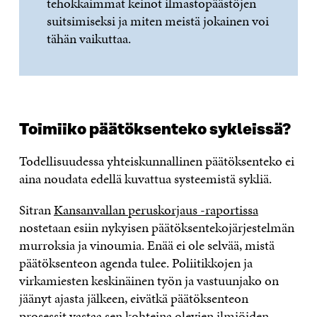
tehokkaimmat keinot ilmastopäästöjen
suitsimiseksi ja miten meistä jokainen voi
tähän vaikuttaa.
Toimiiko päätöksenteko sykleissä?
Todellisuudessa yhteiskunnallinen päätöksenteko ei
aina noudata edellä kuvattua systeemistä sykliä.
Sitran
Kansanvallan peruskorjaus -raportissa
nostetaan esiin nykyisen päätöksentekojärjestelmän
murroksia ja vinoumia. Enää ei ole selvää, mistä
päätöksenteon agenda tulee. Poliitikkojen ja
virkamiesten keskinäinen työn ja vastuunjako on
jäänyt ajasta jälkeen, eivätkä päätöksenteon
prosessit vastaa sen kohteina olevien ilmiöiden