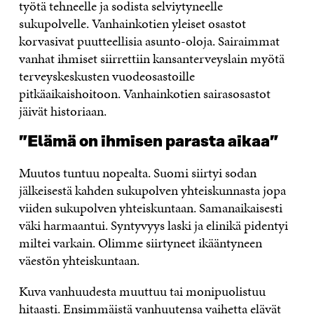
työtä tehneelle ja sodista selviytyneelle
sukupolvelle. Vanhainkotien yleiset osastot
korvasivat puutteellisia asunto-oloja. Sairaimmat
vanhat ihmiset siirrettiin kansanterveyslain myötä
terveyskeskusten vuodeosastoille
pitkäaikaishoitoon. Vanhainkotien sairasosastot
jäivät historiaan.
”Elämä on ihmisen parasta aikaa”
Muutos tuntuu nopealta. Suomi siirtyi sodan
jälkeisestä kahden sukupolven yhteiskunnasta jopa
viiden sukupolven yhteiskuntaan. Samanaikaisesti
väki harmaantui. Syntyvyys laski ja elinikä pidentyi
miltei varkain. Olimme siirtyneet ikääntyneen
väestön yhteiskuntaan.
Kuva vanhuudesta muuttuu tai monipuolistuu
hitaasti. Ensimmäistä vanhuutensa vaihetta elävät