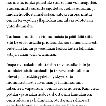
normisto, jonka puristuksessa ei aina voi hengittää.
Suuremmitta suruitta sijoitetaan rahaa autoihin ja
niiden huollosta maksetaan satoja euroja, mutta
oman terveyden ylläpitokustannuksia odotetaan
yhteiskunnalta.
Turhaan moititaan viranomaisia ja päättäjiä siitä,
että he eivät uskalla priorisoida, jos samanaikaisesti
pidetään kiinni ja vaaditaan kaikki kuten tähänkin
asti ja vähän vielä enemmän.
Jospa nyt uskaltauduttaisiin raivaustalkoisiin ja
tunnistettaisiin sosiaali- ja terveydenhuollossa
olevat päällekkäisyydet, jäykkyydet ja
moninkertaiset valvonnan ja hallinnoinnin
rakenteet, vapautuisi voimavaroja uuteen. Kun vielä
potilas- ja asiakastiedot uskottaisiin kansalaisten
omistukseen ja hallintaan, otettaisiin sähköiset
palvelut käyttöön, uskottaisiin etälääketieteen