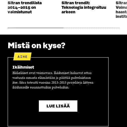
Sitran trendilista
Sitran trendit:
Sitran
K
K
K
I
2014–2015 on
Teknologia integroituu
Voima
K
U
K
K
valmistunut
arkeen
haast
U
N
U
K
instit
N
A
N
U
A
S
A
N
S
S
S
A
S
A
S
S
A
A
S
Mistä on kyse?
A
AIHE
Ikäihmiset
Eläkeläiset ovat voimavara. Ikäihmiset haluavat ottaa
vastuuta omasta elämästään ja päättää palveluistaan
itse. Sitra toteutti vuosina 2013-2015 projekteja liittyen
ikäihmisille suunnattuihin palveluihin.
LUE LISÄÄ