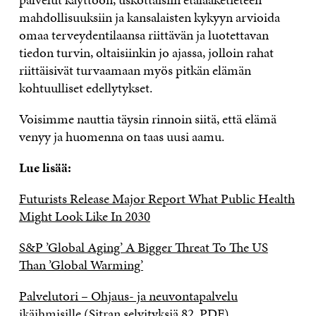
mahdollisuuksiin ja kansalaisten kykyyn arvioida
omaa terveydentilaansa riittävän ja luotettavan
tiedon turvin, oltaisiinkin jo ajassa, jolloin rahat
riittäisivät turvaamaan myös pitkän elämän
kohtuulliset edellytykset.
Voisimme nauttia täysin rinnoin siitä, että elämä
venyy ja huomenna on taas uusi aamu.
Lue lisää:
Futurists Release Major Report What Public Health
Might Look Like In 2030
S&P ’Global Aging’ A Bigger Threat To The US
Than ’Global Warming’
Palvelutori – Ohjaus- ja neuvontapalvelu
ikäihmisille
(Sitran selvityksiä 82, PDF)