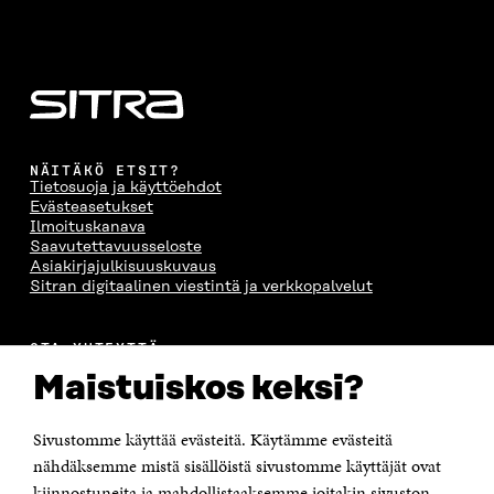
NÄITÄKÖ ETSIT?
Tietosuoja ja käyttöehdot
Evästeasetukset
Ilmoituskanava
Saavutettavuusseloste
Asiakirjajulkisuuskuvaus
Sitran digitaalinen viestintä ja verkkopalvelut
OTA YHTEYTTÄ
Suomen itsenäisyyden juhlarahasto Sitra
Maistuiskos keksi?
Itämerenkatu 11-13, PL 160,
00181 Helsinki
Sivustomme käyttää evästeitä. Käytämme evästeitä
Puhelin +358 294 618 991
Sähköpostiosoite
nähdäksemme mistä sisällöistä sivustomme käyttäjät ovat
etunimi.sukunimi@sitra.fi tai sitra@sitra.fi
kiinnostuneita ja mahdollistaaksemme joitakin sivuston