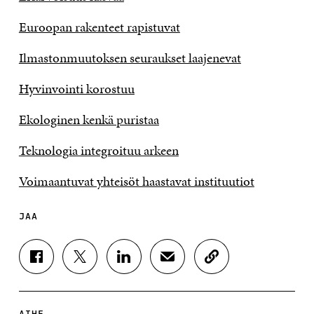
Euroopan rakenteet rapistuvat
Ilmastonmuutoksen seuraukset laajenevat
Hyvinvointi korostuu
Ekologinen kenkä puristaa
Teknologia integroituu arkeen
Voimaantuvat yhteisöt haastavat instituutiot
JAA
J
J
J
J
K
A
A
A
A
O
A
A
A
A
P
F
T
L
S
I
A
W
I
Ä
O
AIHE