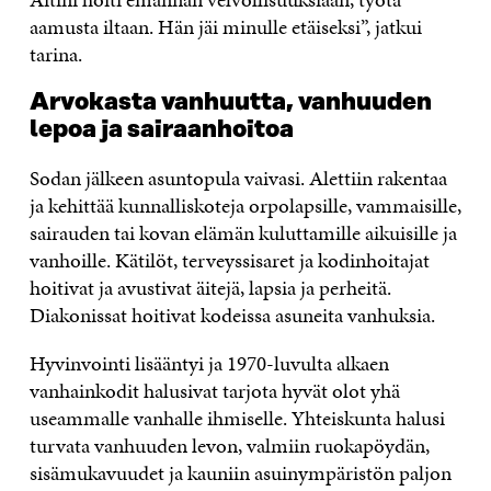
aamusta iltaan. Hän jäi minulle etäiseksi”, jatkui
tarina.
Arvokasta vanhuutta, vanhuuden
lepoa ja sairaanhoitoa
Sodan jälkeen asuntopula vaivasi. Alettiin rakentaa
ja kehittää kunnalliskoteja orpolapsille, vammaisille,
sairauden tai kovan elämän kuluttamille aikuisille ja
vanhoille. Kätilöt, terveyssisaret ja kodinhoitajat
hoitivat ja avustivat äitejä, lapsia ja perheitä.
Diakonissat hoitivat kodeissa asuneita vanhuksia.
Hyvinvointi lisääntyi ja 1970-luvulta alkaen
vanhainkodit halusivat tarjota hyvät olot yhä
useammalle vanhalle ihmiselle. Yhteiskunta halusi
turvata vanhuuden levon, valmiin ruokapöydän,
sisämukavuudet ja kauniin asuinympäristön paljon