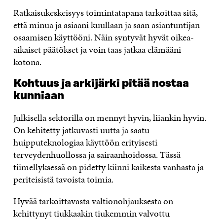
Ratkaisukeskeisyys toimintatapana tarkoittaa sitä,
että minua ja asiaani kuullaan ja saan asiantuntijan
osaamisen käyttööni. Näin syntyvät hyvät oikea-
aikaiset päätökset ja voin taas jatkaa elämääni
kotona.
Kohtuus ja arkijärki pitää nostaa
kunniaan
Julkisella sektorilla on mennyt hyvin, liiankin hyvin.
On kehitetty jatkuvasti uutta ja saatu
huipputeknologiaa käyttöön erityisesti
terveydenhuollossa ja sairaanhoidossa. Tässä
tiimellyksessä on pidetty kiinni kaikesta vanhasta ja
periteisistä tavoista toimia.
Hyvää tarkoittavasta valtionohjauksesta on
kehittynyt tiukkaakin tiukemmin valvottu