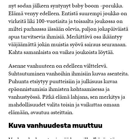
nyt sodan jälkeen syntynyt baby boom -porukka.
Elämä venyy edelleen. Entistä suurempi joukko on
virkeitä liki 100-vuotiaita ja toisaalta joukossa on
miltei parhaassa iässään olevia, paljon jokapäiväistä
apua tarvitsevia ihmisiä. Merkittävä osa ikääntyy
vääjäämättä jokin muistia syövä sairaus seuranaan.
Kahta samanlaista on vaikea joukoista löytää.
Asenne vanhuuteen on edelleen välttelevä.
Suhtautuminen vanhoihin ihmisiin kuvaa asenteita.
Puhunta etsiytyy puutteisiin ja julkisuus kuvaa
epäonnistumisia ihmisten kohtaamisessa ja
vanhustyössä. Pitkä elämä lahjana, sen merkitys ja
mahdollisuudet valita toisin ja vaikuttaa omaan
elämään, avautuu asteittain.
Kuva vanhuudesta muuttuu