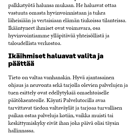
palkkatyötä halunsa mukaan. He haluavat ottaa
vastuuta omasta hyvinvoinnistaan ja tukea
läheisiään ja vertaisiaan elämän tiukoissa tilanteissa.
Ikääntyneet ihmiset ovat voimavara, osa
hyvinvointiamme ylläpitävää yhteisöllistä ja
taloudellista verkostoa.
Ikäihmiset haluavat valita ja
päättää
Tieto on valtaa vanhanakin. Hyvä ajantasainen
ohjaus ja neuvonta sekä tarjolla olevien palvelujen ja
tuen esittely ovat edellytyksiä omaehtoiselle
päätöksenteolle. Käynti Palvelutorilla avaa
tarvittavat tiedon valtaväylät ja tarjoaa turvallisen
paikan ostaa palveluja kotiin, vaikka muisti tai
keskittymiskyky eivät ihan joka päivä olisi täysin
hallinnassa.