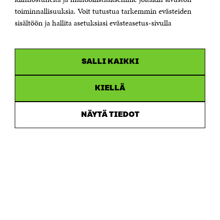
toiminnallisuuksia. Voit tutustua tarkemmin evästeiden
Saapumisohjeet
sisältöön ja hallita asetuksiasi evästeasetus-sivulla
Y-tunnus 0202132-3
OLEMME NÄISSÄ SOMEISSA
SALLI KAIKKI
Facebook
Avautuu
uudessa
Linkedin
ikkunassa
KIELLÄ
Avautuu
uudessa
Youtube
ikkunassa
Avautuu
NÄYTÄ TIEDOT
uudessa
Instagram
ikkunassa
Avautuu
uudessa
ikkunassa