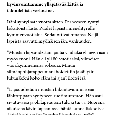
hyvinvointiamme ylläpitävää kittiä ja
taloudellista verkostoa.
Isäni syntyi sata vuotta sitten. Perheeseen syntyi
kaksitoista lasta. Puolet lapsista menehtyi alle
kymmenvuotiaina. Sodat ottivat omansa. Neljä
lapsista saavutti myöhäisen iän, vanhuuden.
”Muistan lapsuudestani paitsi vanhaksi eläneen isäni
myös enoni. Hän eli yli 80-vuotiaaksi, viimeiset
vuosikymmenensä sokeana. Minun
silmänpohjarappeumani hoidettiin ja säilytin
lukunäköni koko elämäni ajan”, iloitsi isä.
”Lapsuudestani muistan liikuntavammaisena
lähitorppaan syntyneen ruotimummon. Hän asui
sivutuvassa ja oli lapsuuteni tuki ja turva. Nuorena
aikuisena kävin tapaamassa häntä kunnalliskodissa.
Äitini hoiti emännän velvollisuuksiaan, työtä