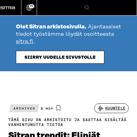
Siirry
FI
suoraan
Vaihda
Hae
sivuston
sisältöön
kieli
Olet Sitran arkistosivulla.
Ajantasaiset
tiedot työstämme löydät osoitteesta
sitra.fi
.
SIIRRY UUDELLE SIVUSTOLLE
Arvioitu
5 min
KUUNTELE
ARCHIVED
lukuaika
TÄMÄ SIVU ON ARKISTOITU JA SAATTAA SISÄLTÄÄ
VANHENTUNUTTA TIETOA
Sitran trendit: Eliniät