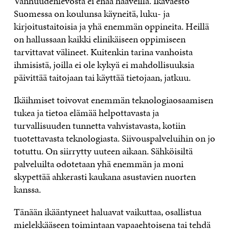
Vanhuudenlevosta ei enää haaveilla. Ikäväestö
Suomessa on koulunsa käyneitä, luku- ja
kirjoitustaitoisia ja yhä enemmän oppineita. Heillä
on hallussaan kaikki elinikäiseen oppimiseen
tarvittavat välineet. Kuitenkin tarina vanhoista
ihmisistä, joilla ei ole kykyä ei mahdollisuuksia
päivittää taitojaan tai käyttää tietojaan, jatkuu.
Ikäihmiset toivovat enemmän teknologiaosaamisen
tukea ja tietoa elämää helpottavasta ja
turvallisuuden tunnetta vahvistavasta, kotiin
tuotettavasta teknologiasta. Siivouspalveluihin on jo
totuttu. On siirrytty uuteen aikaan. Sähköisiltä
palveluilta odotetaan yhä enemmän ja moni
skypettää ahkerasti kaukana asustavien nuorten
kanssa.
Tänään ikääntyneet haluavat vaikuttaa, osallistua
mielekkääseen toimintaan vapaaehtoisena tai tehdä