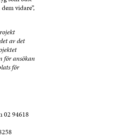
 dem vidare”,
rojekt
det av det
ojektet
on för ansökan
lats för
fn 02 94618
18258