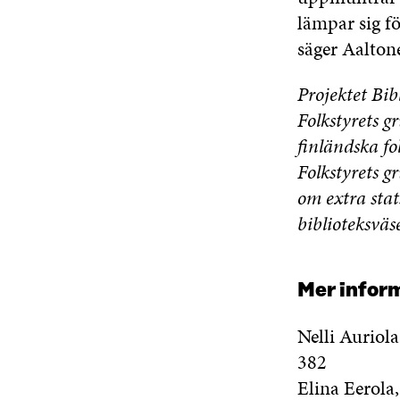
lämpar sig f
säger Aalton
Projektet Bibl
Folkstyrets g
finländska fo
Folkstyrets g
om extra stat
biblioteksvä
Mer infor
Nelli Auriola
382
Elina Eerola,