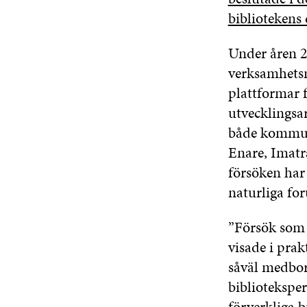
bibliotekens
Under åren 2
verksamhetsm
plattformar 
utvecklingsa
både kommuna
Enare, Imatr
försöken har 
naturliga fo
”Försök som 
visade i pra
såväl medbor
bibliotekspe
förverkliga b