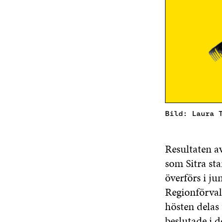
Bild: Laura 
Resultaten av
som Sitra st
överförs i ju
Regionförval
hösten delas
beslutade i d