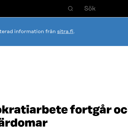
terad information från
sitra.fi
.
kratiarbete fortgår o
lärdomar