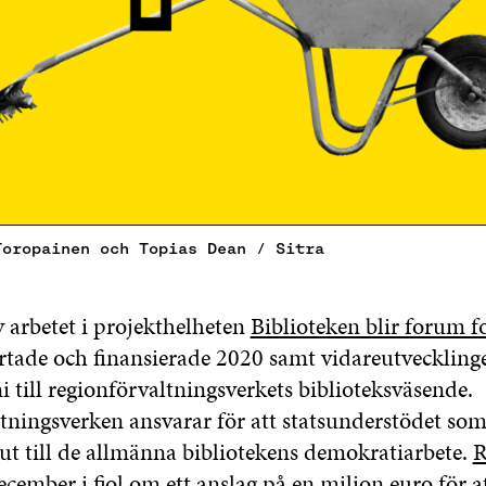
Toropainen och Topias Dean / Sitra
 arbetet i projekthelheten
Biblioteken blir forum fo
artade och finansierade 2020 samt vidareutveckling
ni till regionförvaltningsverkets biblioteksväsende.
tningsverken ansvarar för att statsunderstödet som
 ut till de allmänna bibliotekens demokratiarbete.
R
ecember i fjol om ett anslag på en miljon euro för a