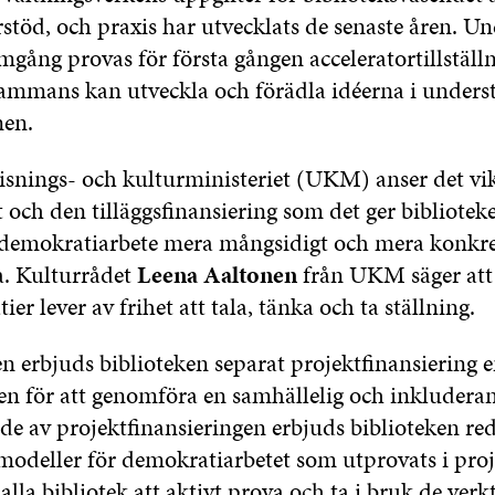
rstöd, och praxis har utvecklats de senaste åren. U
gång provas för första gången acceleratortillställ
sammans kan utveckla och förädla idéerna i unders
nen.
snings- och kulturministeriet (UKM) anser det vikt
t och den tilläggsfinansiering som det ger bibliotek
 demokratiarbete mera mångsidigt och mera konkre
. Kulturrådet
Leena Aaltonen
från UKM säger att 
er lever av frihet att tala, tänka och ta ställning.
 erbjuds biblioteken separat projektfinansiering e
gen för att genomföra en samhällelig och inkludera
e av projektfinansieringen erbjuds biblioteken re
odeller för demokratiarbetet som utprovats i proje
la bibliotek att aktivt prova och ta i bruk de verk