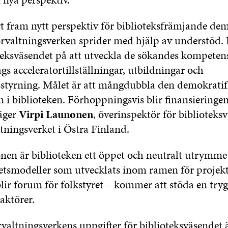
rt fram nytt perspektiv för biblioteksfrämjande de
rvaltningsverken sprider med hjälp av understöd
oteksväsendet på att utveckla de sökandes kompeten
gs acceleratortillställningar, utbildningar och
styrning. Målet är att mångdubbla den demokrati
i biblioteken. Förhoppningsvis blir finansieringen
säger
Virpi Launonen
, överinspektör för biblioteks
tningsverket i Östra Finland.
nen är biblioteken ett öppet och neutralt utrymme 
tsmodeller som utvecklats inom ramen för projekt
lir forum för folkstyret – kommer att stöda en tryg
aktörer.
rvaltningsverkens uppgifter för biblioteksväsendet 