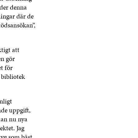
nder denna
ningar där de
tödsansökan”,
igt att
en gör
t för
bibliotek
nligt
nde uppgift,
dan nu nya
ktet. Jag
tyg som bäst