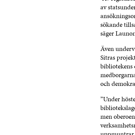
av statsunde
ansökningsom
sökande till
säger Launo
Även undervi
Sitras projek
bibliotekens
medborgarna
och demokrati
”Under hösten
biblioteksla
men oberoend
verksamhetsm
uppmuntrar al