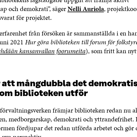
p och demokrati”, säger
Nelli Auriola
, projektko
varat för projektet.
rfarenhet från försöken är sammanställda i en h
 juni 2021
Hur göra biblioteken till forum för folkstyr
 tehdään kansanvallan foorumeita
), som fritt kan nyt
r att mångdubbla det demokrati
om biblioteken utför
nförvaltningsverken främjar biblioteken redan nu a
gen, medborgarskap, demokrati och yttrandefrihet.
rmen fördjupar det redan utförda arbetet och gör 
m nya perspektiv.