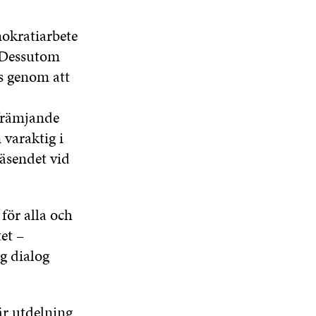
mokratiarbete
. Dessutom
s genom att
främjande
 varaktig i
väsendet vid
för alla och
et –
g dialog
är utdelning