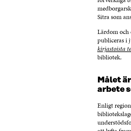
medborgarska
Sitra som ans
Lärdom och e
publiceras i
kirjastoista
bibliotek.
Målet ä
arbete s
Enligt regio
biblioteksla
understödsfo
att lyfta fra