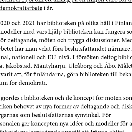
 demokratiarbete
i år.
020 och 2021 har biblioteken på olika håll i Finlan
odeller med vars hjälp biblioteken kan fungera s
för deltagande, möten och trygga diskussioner. Med
rbetet har man velat föra beslutsfattandet närmare
l, nationell och EU-nivå. I försöken deltog biblio
a, Jakobstad, Mäntyharju, Uleåborg och Åbo. Måle
varit att, för finländarna, göra biblioteken till bek
rum för demokrati.
gjordes i biblioteken och de koncept för möten so
ktiken behovet av nya former av deltagande och dis
garnas som beslutsfattarnas synvinkel. För
rsonalen ger koncepten nya idéer och modeller för a
ibliotekens lagstadgade uppgift att främja aktivt