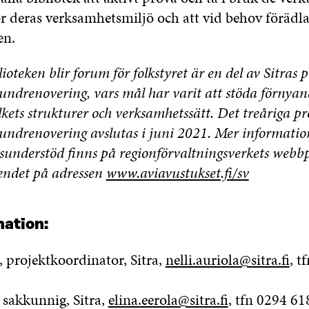
ör deras verksamhetsmiljö och att vid behov förädla
en.
ioteken blir forum för folkstyret är en del av Sitras p
rundrenovering, vars mål har varit att stöda förnyan
lkets strukturer och verksamhetssätt. Det treåriga pr
rundrenovering avslutas i juni 2021. Mer informati
sunderstöd finns på regionförvaltningsverkets webbp
sendet på adressen
www.aviavustukset.fi/sv
mation:
, projektkoordinator, Sitra,
nelli.auriola@sitra.fi
, t
 sakkunnig, Sitra,
elina.eerola@sitra.fi
, tfn 0294 6