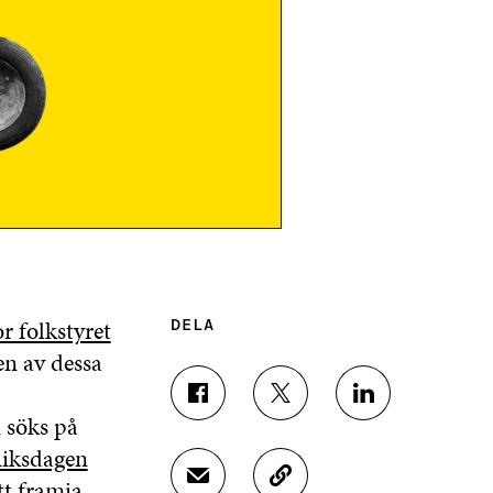
r folkstyret
DELA
en av dessa
D
D
D
 söks på
E
E
E
L
L
L
iksdagen
A
A
A
tt framja
D
K
P
P
P