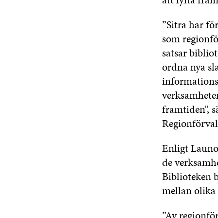
”Sitra har fö
som regionfö
satsar bibli
ordna nya sla
informations
verksamheten 
framtiden”, 
Regionförval
Enligt Launo
de verksamhe
Biblioteken b
mellan olika 
”Av regionfö