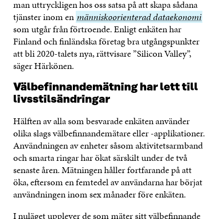
man uttryckligen hos oss satsa på att skapa sådana
tjänster inom en
människoorienterad
människoorienterad dataekonomi
som utgår från förtroende. Enligt enkäten har
dataekonomi
Finland och finländska företag bra utgångspunkter
att bli 2020-talets nya, rättvisare ”Silicon Valley”,
säger Härkönen.
Välbefinnandemätning har lett till
livsstilsändringar
Hälften av alla som besvarade enkäten använder
olika slags välbefinnandemätare eller -applikationer.
Användningen av enheter såsom aktivitetsarmband
och smarta ringar har ökat särskilt under de två
senaste åren. Mätningen håller fortfarande på att
öka, eftersom en femtedel av användarna har börjat
användningen inom sex månader före enkäten.
I nuläget upplever de som mäter sitt välbefinnande