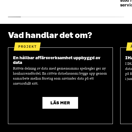
stöd 
R
R
servi
Vad handlar det om?
PROJEKT
En hållbar affärsverksamhet uppbyggd av
IH
data
I IH
Rättvis delning av data med gemensamma spelregler ger ny
data
konkurrensfördel. En rättvis dataekonomi byggs upp genom
på f
samarbete mellan företag som använder data på ett
i ju
ansvarsfullt sätt.
LÄS MER