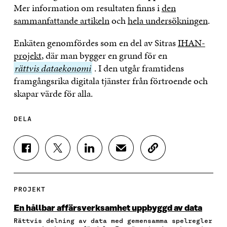
Mer information om resultaten finns i
den
sammanfattande artikeln
och
hela undersökningen
.
Enkäten genomfördes som en del av Sitras
IHAN-
projekt
, där man bygger en grund för en
rättvis
rättvis dataekonomi
. I den utgår framtidens
dataekonomi
framgångsrika digitala tjänster från förtroende och
skapar värde för alla.
DELA
D
D
D
D
K
E
E
E
E
O
L
L
L
L
P
A
A
A
A
I
P
P
P
V
E
PROJEKT
Å
Å
Å
I
R
F
T
L
A
A
En hållbar affärsverksamhet uppbyggd av data
A
W
I
E
A
Rättvis delning av data med gemensamma spelregler
C
I
N
-
R