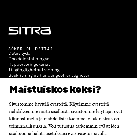
SÖKER DU DETTA?
Dataskydd
Cookieinställningar
Rapporteringskanal
Tillgänglighetsutredning
Beskrivning av handlingsoffentligheten
Sitra's digitala kommunikation och webbtjänster
Maistuiskos keksi?
KONTAKTA OSS
Jubileumsfonden för Finlands självständighet Sitra
Sivustomme käyttää evästeitä. Käytämme evästeitä
Östersjögatan 11–13, PB 160,
nähdäksemme mistä sisällöistä sivustomme käyttäjät ovat
00181 Helsingfors
kiinnostuneita ja mahdollistaaksemme joitakin sivuston
Tfn +358 294 618 991
toiminnallisuuksia. Voit tutustua tarkemmin evästeiden
Personalens e-postadresser har formen:
sisältöön ja hallita asetuksiasi evästeasetus-sivulla
fornamn.efternamn@sitra.fi