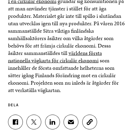
I en cirkulär ekonomi
grundar sig konsumtionen på
att man använder tjänster i stället för att äga
produkter. Materialet går inte till spillo i slutändan
utan utvecklas igen till nya produkter. På våren 2016
sammanställde Sitra viktiga finländska
samhällsaktörers åsikter om vilka åtgärder som
behövs för att främja cirkulär ekonomi. Dessa
åsikter sammanställdes till
världens första
nationella vägkarta för cirkulär ekonomi
som
innehåller de första omfattande helheterna som
sätter igång Finlands förändring mot en cirkulär
ekonomi. Projekten som nu inleds är åtgärder för
att verkställa vägkartan.
DELA
D
D
D
D
K
E
E
E
E
O