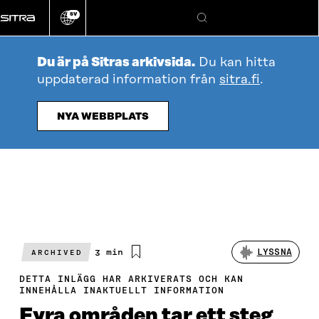
Gå
SV
direkt
Ändra
Sök
webbplatsens
till
språk
innehållet
Du är på Sitras arkivsida.
Du kan hitta
uppdaterad information från
sitra.fi
.
NYA WEBBPLATS
Beräknad
3 min
LYSSNA
ARCHIVED
läsningstid
DETTA INLÄGG HAR ARKIVERATS OCH KAN
INNEHÅLLA INAKTUELLT INFORMATION
Fyra områden tar ett steg