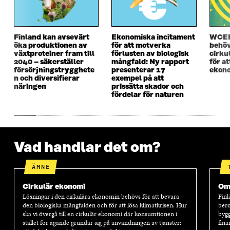
T
F
T
F
F
Ö
F
Ö
Ö
N
Ö
N
N
S
N
S
Finland kan avsevärt
Ekonomiska incitament
WCEF
S
T
S
T
öka produktionen av
för att motverka
behöv
T
E
T
E
växtproteiner fram till
förlusten av biologisk
cirku
E
R
E
R
2040 – säkerställer
mångfald: Ny rapport
för a
R
R
försörjningstrygghete
presenterar 17
ekono
n och diversifierar
exempel på att
näringen
prissätta skador och
fördelar för naturen
Vad handlar det om?
ÄMNE
Cirkulär ekonomi
Oms
Lösningar i den cirkulära ekonomin behövs för att bevara
Finl
den biologiska mångfalden och för att lösa klimatkrisen. Hur
bero
ska vi övergå till en cirkulär ekonomi där konsumtionen i
bygg
stället för ägande grundar sig på användningen av tjänster:
fina