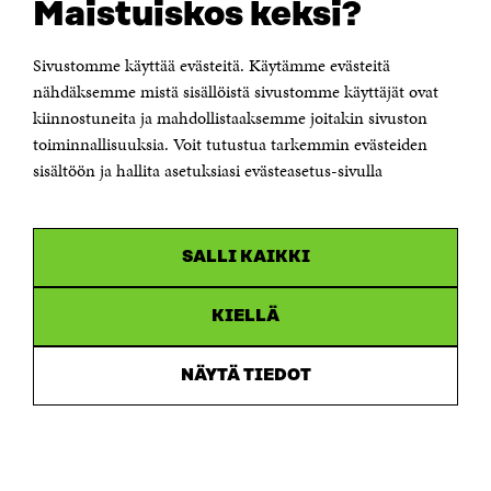
Maistuiskos keksi?
KONTAKTA OSS
Jubileumsfonden för Finlands självständighet Sitra
Sivustomme käyttää evästeitä. Käytämme evästeitä
Östersjögatan 11–13, PB 160,
nähdäksemme mistä sisällöistä sivustomme käyttäjät ovat
00181 Helsingfors
kiinnostuneita ja mahdollistaaksemme joitakin sivuston
Tfn +358 294 618 991
toiminnallisuuksia. Voit tutustua tarkemmin evästeiden
Personalens e-postadresser har formen:
sisältöön ja hallita asetuksiasi evästeasetus-sivulla
fornamn.efternamn@sitra.fi
KANALER
SALLI KAIKKI
Facebook
Öppnas
i
Linkedin
ett
KIELLÄ
Öppnas
nytt
i
fönster
Youtube
ett
Öppnas
NÄYTÄ TIEDOT
nytt
i
fönster
Instagram
ett
Öppnas
nytt
i
fönster
ett
nytt