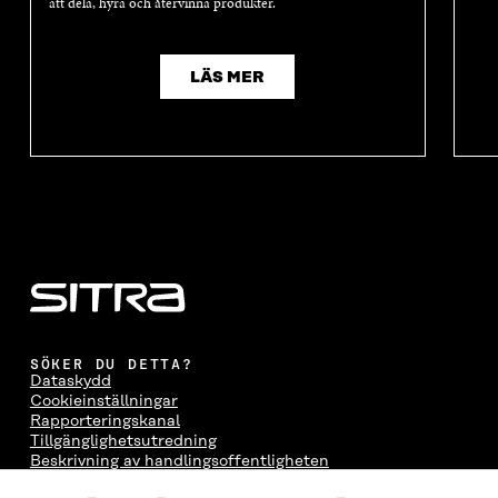
att dela, hyra och återvinna produkter.
LÄS MER
SÖKER DU DETTA?
Dataskydd
Cookieinställningar
Rapporteringskanal
Tillgänglighetsutredning
Beskrivning av handlingsoffentligheten
Sitra's digitala kommunikation och webbtjänster