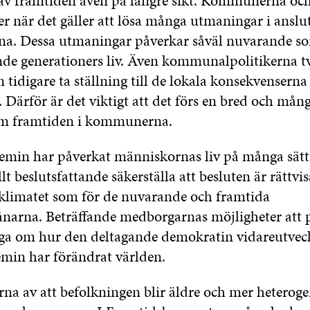
 av framtiden även på längre sikt. Kommunerna och
er när det gäller att lösa många utmaningar i anslut
na. Dessa utmaningar påverkar såväl nuvarande s
e generationers liv. Även kommunalpolitikerna tv
 tidigare ta ställning till de lokala konsekvenserna
. Därför är det viktigt att det förs en bred och må
om framtiden i kommunerna.
in har påverkat människornas liv på många sätt.
allt beslutsfattande säkerställa att besluten är rättvis
klimatet som för de nuvarande och framtida
rna. Beträffande medborgarnas möjligheter att p
åga om hur den deltagande demokratin vidareutveckl
in har förändrat världen.
na av att befolkningen blir äldre och mer heterog