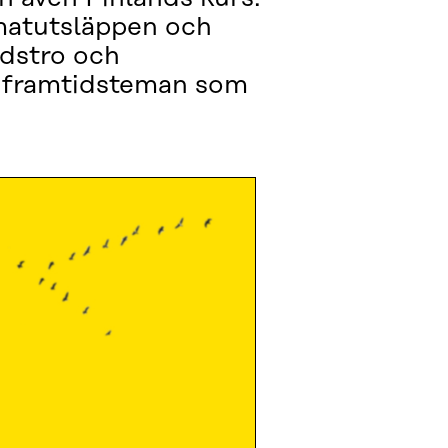
imatutsläppen och
idstro och
er framtidsteman som