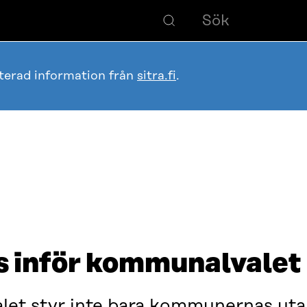
terad information från
sitra.fi
.
ps inför kommunalvalet
let styr inte bara kommunernas utan