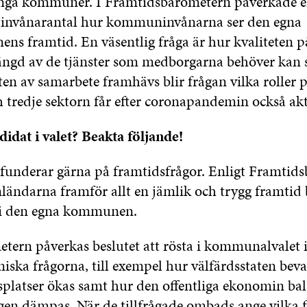
nga kommuner. I Framtidsbarometern påverkade e
nvånarantal hur kommuninvånarna ser den egna
 framtid. En väsentlig fråga är hur kvaliteten p
mängd av de tjänster som medborgarna behöver kan s
en av samarbete framhävs blir frågan vilka roller p
h tredje sektorn får efter coronapandemin också akt
didat i valet? Beakta följande!
funderar gärna på framtidsfrågor. Enligt Framtid
nländarna framför allt en jämlik och trygg framtid 
 i den egna kommunen.
etern påverkas beslutet att rösta i kommunalvalet 
iska frågorna, till exempel hur välfärdsstaten beva
tsplatser ökas samt hur den offentliga ekonomin ba
gen dämpas. När de tillfrågade ombads ange vilka f