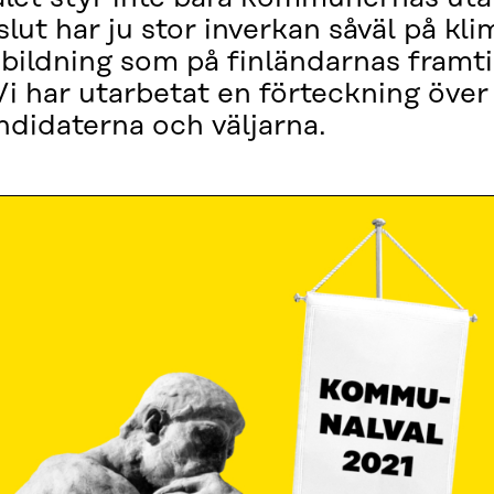
t har ju stor inverkan såväl på kl
 bildning som på finländarnas framt
 Vi har utarbetat en förteckning öv
andidaterna och väljarna.