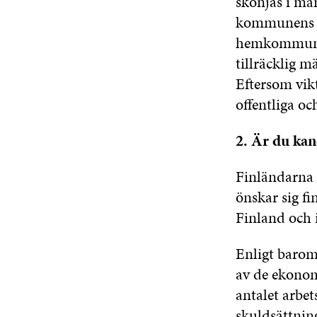
skönjas i må
kommunens i
hemkommunens
tillräcklig 
Eftersom vikt
offentliga oc
2. Är du kan
Finländarna 
önskar sig fi
Finland och
Enligt barom
av de ekonom
antalet arbe
skuldsättnin