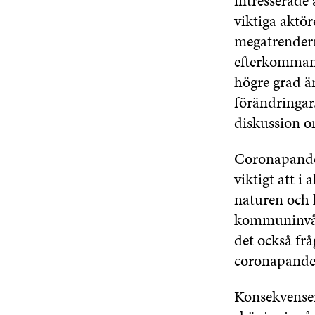
intresserade
viktiga aktör
megatrender
efterkommand
högre grad än
förändringar
diskussion 
Coronapandem
viktigt att i 
naturen och 
kommuninvåna
det också fr
coronapandem
Konsekvenser