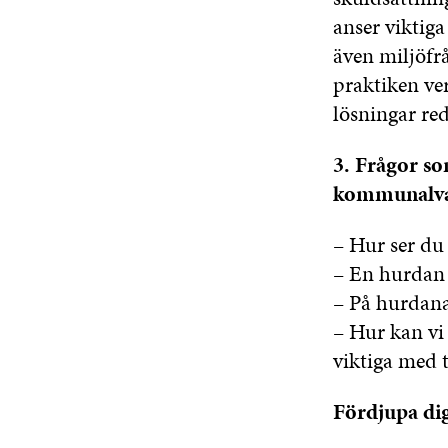
anser viktiga
även miljöfr
praktiken ve
lösningar re
3. Frågor so
kommunalva
– Hur ser d
– En hurdan f
– På hurdana
– Hur kan vi
viktiga med 
Fördjupa di