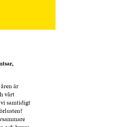
tsar,
åren är
h vårt
vi samtidigt
örlusten?
rivsammare