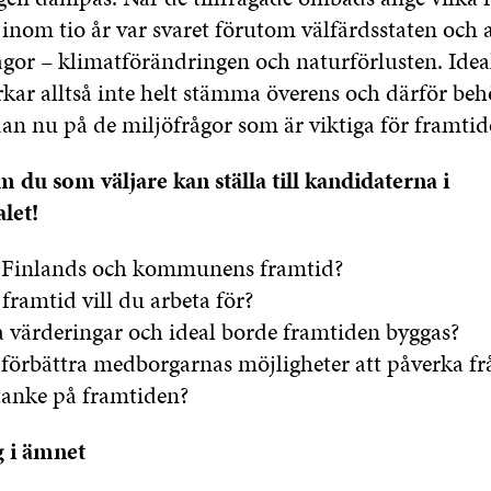
 inom tio år var svaret förutom välfärdsstaten och 
ågor – klimatförändringen och naturförlusten. Idea
rkar alltså inte helt stämma överens och därför be
dan nu på de miljöfrågor som är viktiga för framtid
m du som väljare kan ställa till kandidaterna i
let!
u Finlands och kommunens framtid?
ramtid vill du arbeta för?
 värderingar och ideal borde framtiden byggas?
 förbättra medborgarnas möjligheter att påverka fr
tanke på framtiden?
g i ämnet