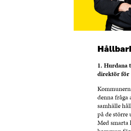
Hållbar
1. Hurdana t
direktör för
Kommunerna i
denna fråga 
samhälle hål
på de större
Med smarta k