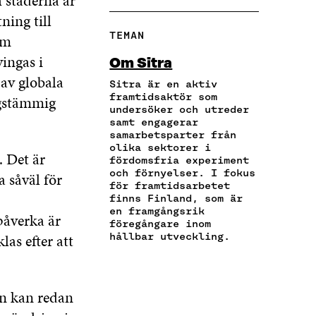
 städerna är
Å
Å
Å
L
P
F
T
L
ning till
A
I
A
W
I
TEMAN
om
V
E
C
I
N
I
R
E
T
K
ingas i
Om Sitra
A
A
B
T
E
 av globala
E
A
Sitra är en aktiv
O
E
D
-
R
framtidsaktör som
ngstämmig
O
R
I
undersöker och utreder
P
T
K
Ö
N
samt engagerar
O
I
Ö
P
Ö
samarbetsparter från
S
K
P
P
P
olika sektorer i
T
E
 Det är
P
N
P
fördomsfria experiment
Ö
L
N
A
N
och förnyelser. I fokus
a såväl för
P
N
A
S
A
för framtidsarbetet
P
S
S
I
S
finns Finland, som är
N
L
en framgångsrik
I
E
I
åverka är
A
Ä
föregångare inom
E
T
E
as efter att
hållbar utveckling.
S
N
T
T
T
I
K
T
N
T
E
N
Y
N
T
Y
T
Y
en kan redan
T
T
T
T
N
T
F
T