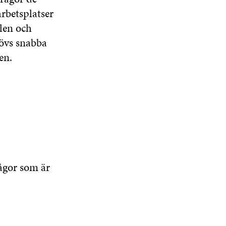
arbetsplatser
len och
hövs snabba
en.
ågor som är