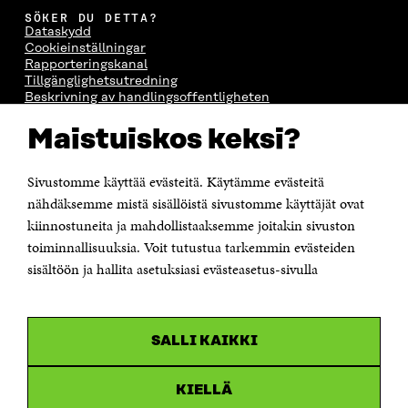
SÖKER DU DETTA?
Dataskydd
Cookieinställningar
Rapporteringskanal
Tillgänglighetsutredning
Beskrivning av handlingsoffentligheten
Sitra's digitala kommunikation och webbtjänster
Maistuiskos keksi?
KONTAKTA OSS
Jubileumsfonden för Finlands självständighet Sitra
Sivustomme käyttää evästeitä. Käytämme evästeitä
Östersjögatan 11–13, PB 160,
nähdäksemme mistä sisällöistä sivustomme käyttäjät ovat
00181 Helsingfors
kiinnostuneita ja mahdollistaaksemme joitakin sivuston
Tfn +358 294 618 991
toiminnallisuuksia. Voit tutustua tarkemmin evästeiden
Personalens e-postadresser har formen:
sisältöön ja hallita asetuksiasi evästeasetus-sivulla
fornamn.efternamn@sitra.fi
KANALER
SALLI KAIKKI
Facebook
Öppnas
i
Linkedin
ett
KIELLÄ
Öppnas
nytt