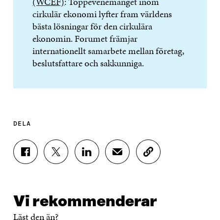
(WCEF)
: Toppevenemanget inom
cirkulär ekonomi lyfter fram världens
bästa lösningar för den cirkulära
ekonomin. Forumet främjar
internationellt samarbete mellan företag,
beslutsfattare och sakkunniga.
DELA
D
D
D
D
K
E
E
E
E
O
L
L
L
L
P
A
A
A
A
I
P
P
P
V
E
Vi rekommenderar
Å
Å
Å
I
R
F
T
L
A
A
Läst den än?
A
W
I
E
A