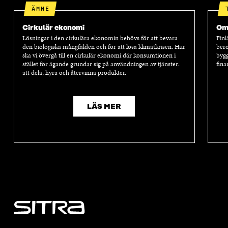
E
R
E
R
ÄMNE
R
R
Cirkulär ekonomi
Oms
Lösningar i den cirkulära ekonomin behövs för att bevara
Finl
den biologiska mångfalden och för att lösa klimatkrisen. Hur
bero
ska vi övergå till en cirkulär ekonomi där konsumtionen i
bygg
stället för ägande grundar sig på användningen av tjänster:
fina
att dela, hyra och återvinna produkter.
LÄS MER